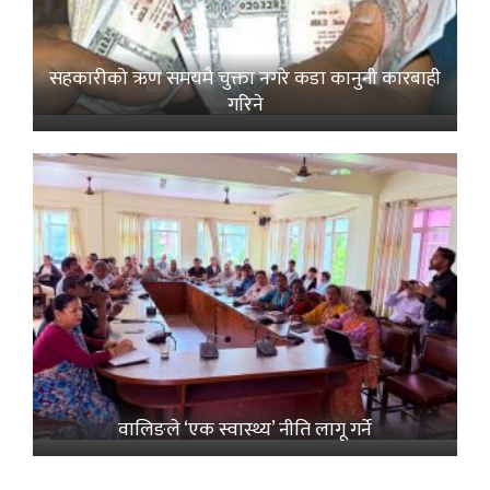
सहकारीको ऋण समयमै चुक्ता नगरे कडा कानुनी कारबाही
गरिने
वालिङले ‘एक स्वास्थ्य’ नीति लागू गर्ने