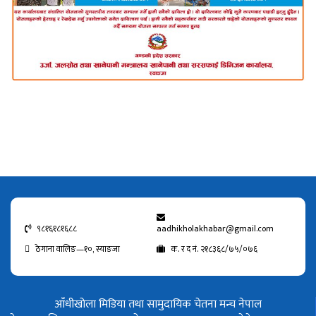
९८१६१८१६८८
aadhikholakhabar@gmail.com
ठेगाना वालिङ—१०, स्याङजा
क. र द नं. २१८३६८/७५/०७६
आँधीखोला मिडिया तथा सामुदायिक चेतना मन्च नेपाल