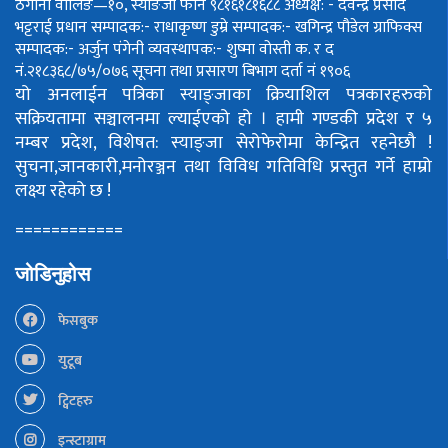
ठेगाना वालिङ—१०, स्याङजा फोन ९८१६१८१६८८
अध्यक्ष: - देवेन्द्र प्रसाद
भट्टराई
प्रधान सम्पादक:- राधाकृष्ण डुम्रे
सम्पादक:- खगिन्द्र पौडेल
ग्राफिक्स
सम्पादक:- अर्जुन पंगेनी
व्यवस्थापक:- शुष्मा वोस्ती
क. र द
नं.२१८३६८/७५/०७६
सूचना तथा प्रसारण बिभाग दर्ता नं १९०६
यो अनलाईन पत्रिका स्याङ्जाका क्रियाशिल पत्रकारहरुको
सक्रियतामा सञ्चालनमा ल्याईएको हो ।
हामी गण्डकी प्रदेश र ५
नम्बर प्रदेश, विशेषत: स्याङ्जा सेरोफेरोमा केन्द्रित रहनेछौ !
सुचना,जानकारी,मनोरञ्जन तथा विविध गतिविधि प्रस्तुत गर्ने हाम्रो
लक्ष्य रहेको छ !
============
जोडिनुहोस
फेसबुक
युटूब
ट्विटहरु
इन्स्टाग्राम