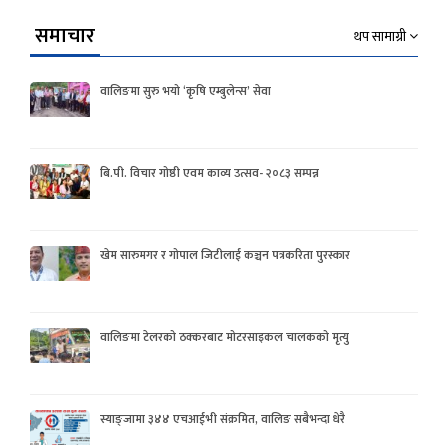
समाचार
थप सामाग्री
वालिङमा सुरु भयो ‘कृषि एम्बुलेन्स’ सेवा
बि.पी. विचार गोष्ठी एवम काव्य उत्सव- २०८३ सम्पन्न
खेम सारुमगर र गोपाल जिटीलाई कञ्चन पत्रकरिता पुरस्कार
वालिङमा टेलरको ठक्करबाट मोटरसाइकल चालकको मृत्यु
स्याङ्जामा ३४४ एचआईभी संक्रमित, वालिङ सबैभन्दा धेरै