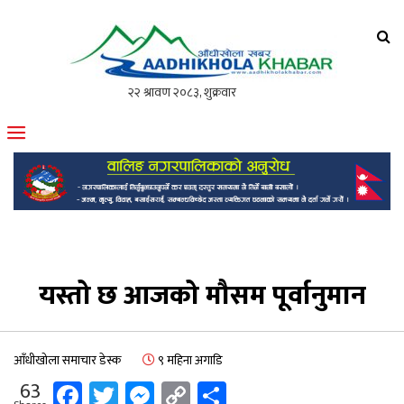
आँधीखोला खवर
मोफसलकै लोकप्रिय अनलाइन पत्रिका
यस्तो छ आजको मौसम पूर्वानुमान
आँधीखोला समाचार डेस्क
९ महिना अगाडि
Facebook
Twitter
Messenger
Copy
Share
63