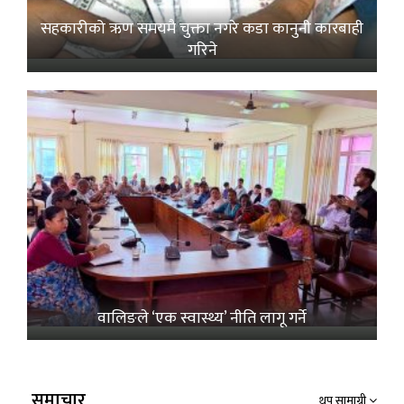
सहकारीको ऋण समयमै चुक्ता नगरे कडा कानुनी कारबाही
गरिने
वालिङले ‘एक स्वास्थ्य’ नीति लागू गर्ने
समाचार
थप सामाग्री