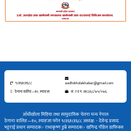
९८१६१८१६८८
aadhikholakhabar@gmail.com
ठेगाना वालिङ—१०, स्याङजा
क. र द नं. २१८३६८/७५/०७६
आँधीखोला मिडिया तथा सामुदायिक चेतना मन्च नेपाल
ठेगाना वालिङ—१०, स्याङजा फोन ९८१६१८१६८८
अध्यक्ष: - देवेन्द्र प्रसाद
भट्टराई
प्रधान सम्पादक:- राधाकृष्ण डुम्रे
सम्पादक:- खगिन्द्र पौडेल
ग्राफिक्स