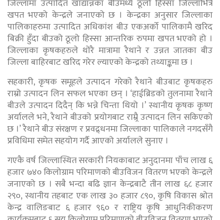
जिल्लामा उत्पादित खाद्यान्नका बीउमध्ये ठूलो हिस्सा जिल्लाभित्रै
खपत भएको केन्द्रले जनाएको छ । केन्द्रका अनुसार जिल्लाका
पालिकाहरुमा उत्पादित अधिकांश बीउ एकअर्को पालिकामै खरिद
बिक्री हुँदा बीउको ठूलो हिस्सा आन्तरिक रुपमा खपत भएको हो ।
जिल्लाका कृषकहरुले थोरै मात्रामा रैथाने र उन्नत जातका बीउ
जिल्ला बाहिरबाट खरिद गरेर ल्याएको केन्द्रको तथ्याङ्कमा छ ।
सहकारी, कृषक समूहले उत्पादन गरेको रैथाने बीउबाट कृषकहरु
राम्रो उत्पादन लिन सफल भएका छन् । ‘हाईब्रिडको तुलनामा रैथाने
बीउले उत्पादन दिदैन् कि भन्ने चिन्ता थियो ।’ स्थानीय कृषक कृष्ण
अर्यालले भने, रैथाने बीउको प्रयोगबाट राम्र्रै उत्पादन लिन सकिएको
छ ।’ रैथाने बीउ संरक्षण र प्रवद्र्धनमा जिल्लाका पालिकाले नगदसँगै
प्रविधिमा समेत सहयोग गर्दै आएको अर्यालले सुनाए ।
गएकै वर्ष जिल्लास्थित सरकारी नियकाबाट अनुदानमा पाँच लाख ६
हजार ७४० किलोग्राम परिमाणको बीउविजन वितरण भएको केन्द्रले
जनाएको छ । सबै भन्दा बढि ज्ञान केन्द्रबाटै तीन लाख ६८ हजार
२९०, स्थानीय तहबाट एक लाख ३० हजार ८९०, कृषि विकास श्रोत
केन्द्र वालिङबाट ६ हजार ९६० र राष्ट्रिय कृषि आधुनिकीकरण
कार्यक्रमबाट ६ सय किलोग्राम परिमाणको बीउविजन वितरण भएको