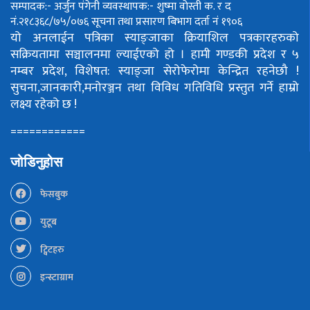
सम्पादक:- अर्जुन पंगेनी
व्यवस्थापक:- शुष्मा वोस्ती
क. र द
नं.२१८३६८/७५/०७६
सूचना तथा प्रसारण बिभाग दर्ता नं १९०६
यो अनलाईन पत्रिका स्याङ्जाका क्रियाशिल पत्रकारहरुको
सक्रियतामा सञ्चालनमा ल्याईएको हो ।
हामी गण्डकी प्रदेश र ५
नम्बर प्रदेश, विशेषत: स्याङ्जा सेरोफेरोमा केन्द्रित रहनेछौ !
सुचना,जानकारी,मनोरञ्जन तथा विविध गतिविधि प्रस्तुत गर्ने हाम्रो
लक्ष्य रहेको छ !
============
जोडिनुहोस
फेसबुक
युटूब
ट्विटहरु
इन्स्टाग्राम