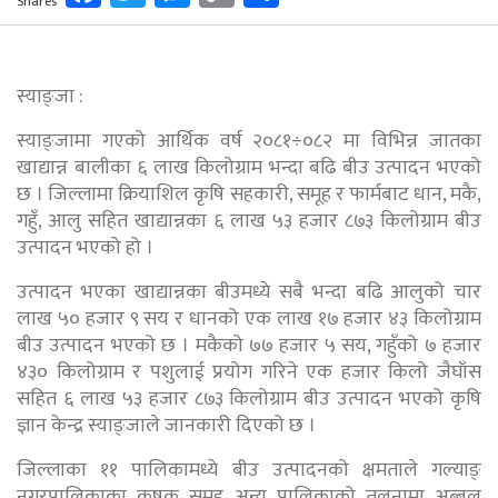
Shares
Link
स्याङ्जा :
स्याङ्जामा गएको आर्थिक वर्ष २०८१÷०८२ मा विभिन्न जातका
खाद्यान्न बालीका ६ लाख किलोग्राम भन्दा बढि बीउ उत्पादन भएको
छ । जिल्लामा क्रियाशिल कृषि सहकारी, समूह र फार्मबाट धान, मकै,
गहुँ, आलु सहित खाद्यान्नका ६ लाख ५३ हजार ८७३ किलोग्राम बीउ
उत्पादन भएको हो ।
उत्पादन भएका खाद्यान्नका बीउमध्ये सबै भन्दा बढि आलुको चार
लाख ५० हजार ९ सय र धानको एक लाख १७ हजार ४३ किलोग्राम
बीउ उत्पादन भएको छ । मकैको ७७ हजार ५ सय, गहुँको ७ हजार
४३० किलोग्राम र पशुलाई प्रयोग गरिने एक हजार किलो जैघाँस
सहित ६ लाख ५३ हजार ८७३ किलोग्राम बीउ उत्पादन भएको कृषि
ज्ञान केन्द्र स्याङ्जाले जानकारी दिएको छ ।
जिल्लाका ११ पालिकामध्ये बीउ उत्पादनको क्षमताले गल्याङ्
नगरपालिकाका कृषक समूह अन्य पालिकाको तुलनामा अब्बल