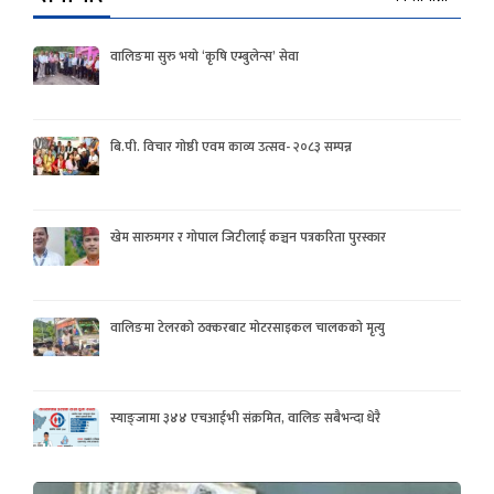
वालिङमा सुरु भयो ‘कृषि एम्बुलेन्स’ सेवा
बि.पी. विचार गोष्ठी एवम काव्य उत्सव- २०८३ सम्पन्न
खेम सारुमगर र गोपाल जिटीलाई कञ्चन पत्रकरिता पुरस्कार
वालिङमा टेलरको ठक्करबाट मोटरसाइकल चालकको मृत्यु
स्याङ्जामा ३४४ एचआईभी संक्रमित, वालिङ सबैभन्दा धेरै