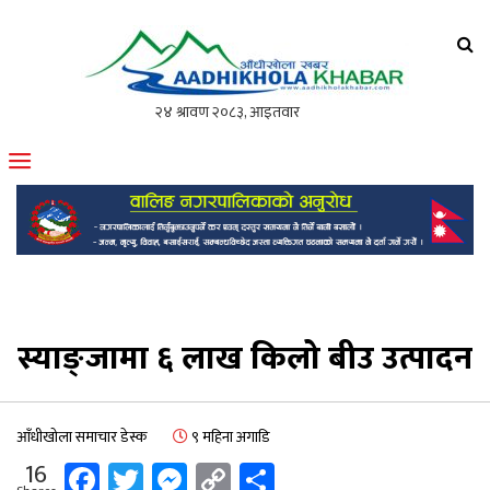
आँधीखोला खवर
मोफसलकै लोकप्रिय अनलाइन पत्रिका
स्याङ्जामा ६ लाख किलो बीउ उत्पादन
आँधीखोला समाचार डेस्क
९ महिना अगाडि
Facebook
Twitter
Messenger
Copy
Share
16