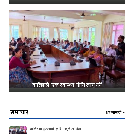
वालिङले ‘एक स्वास्थ्य’ नीति लागू गर्ने
समाचार
थप सामाग्री
वालिङमा सुरु भयो ‘कृषि एम्बुलेन्स’ सेवा