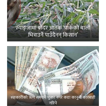
स्याङ्जामा बाँदर आतंक ‘पाकेको बाली
भित्राउनै पाउँदैनन् किसान’
सहकारीको ऋण समयमै चुक्ता नगरे कडा कानुनी कारबाही
गरिने