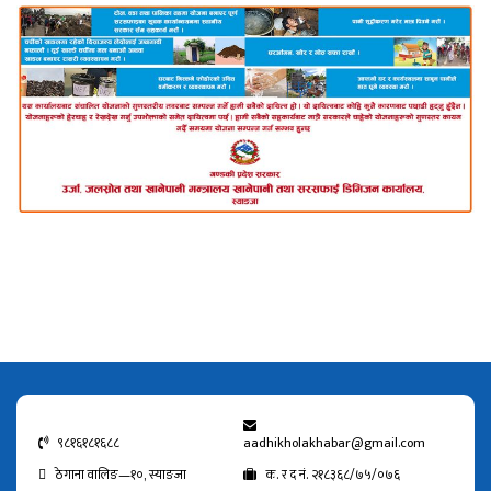
९८१६१८१६८८
aadhikholakhabar@gmail.com
ठेगाना वालिङ—१०, स्याङजा
क. र द नं. २१८३६८/७५/०७६