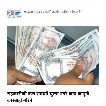
स्याङ्जामा ३४४ एचआईभी संक्रमित, वालिङ सबैभन्दा धेरै
सहकारीको ऋण समयमै चुक्ता नगरे कडा कानुनी
कारबाही गरिने