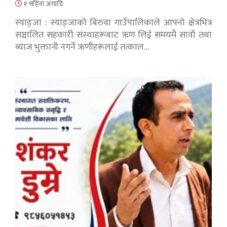
१ महिना अगाडि
स्याङ्जा : स्याङ्जाको बिरुवा गाउँपालिकाले आफ्नो क्षेत्रभित्र
सञ्चालित सहकारी संस्थाहरूबाट ऋण लिई समयमै सावाँ तथा
ब्याज भुक्तानी नगर्ने ऋणीहरूलाई तत्काल…