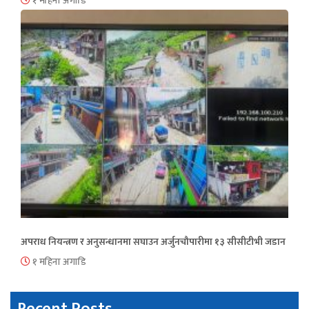
१ महिना अगाडि
अपराध नियन्त्रण र अनुसन्धानमा सघाउन अर्जुनचौपारीमा १३ सीसीटीभी जडान
१ महिना अगाडि