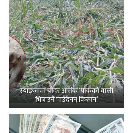
स्याङ्जामा बाँदर आतंक ‘पाकेको बाली
भित्राउनै पाउँदैनन् किसान’