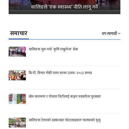
वालिङले ‘एक स्वास्थ्य’ नीति लागू गर्ने
समाचार
थप सामाग्री
वालिङमा सुरु भयो ‘कृषि एम्बुलेन्स’ सेवा
बि.पी. विचार गोष्ठी एवम काव्य उत्सव- २०८३ सम्पन्न
खेम सारुमगर र गोपाल जिटीलाई कञ्चन पत्रकरिता पुरस्कार
वालिङमा टेलरको ठक्करबाट मोटरसाइकल चालकको मृत्यु