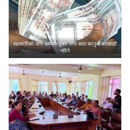
सहकारीको ऋण समयमै चुक्ता नगरे कडा कानुनी कारबाही
गरिने