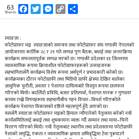
Facebook
Twitter
Messenger
Copy
Share
63
Shares
Link
स्याङजा :
फोटोग्राफर मञ्च स्याङजाको समन्वय तथा फोटोग्राफर संघ गण्डकी नेपालको
आयोजनामा कार्तिक २८ र २९ गते सम्पन्न पुण बैठक, बधाई तथा अन्तरक्रिया
कार्यक्रम सफलतापूर्वक सम्पन्न भएको छ। गण्डकी प्रदेशका ११ जिल्लामा
व्यावसायिक रूपमा क्रियाशील फोटोग्राफरहरूको उत्साहजनक
सहभागितासँगै कार्यक्रम विशेष रूपमा अर्थपूर्ण र प्रभावकारी बनेको छ।
कार्यक्रमका दौरान फोटोग्राफी तथा भिडियो ग्राफी क्षेत्रमा देखिन थालेका
आधुनिक चुनौती, अवसर र पेशागत दायित्वबारे विस्तृत रूपमा छलफल
गरिएको थियो। बदलिँदो प्रविधि, बजार प्रतिस्पर्धा, पेशागत मानक र गुणस्तर
कायम राख्ने विषयहरूमा सहभागीबीच गहन विचार–विमर्श गरिएकोले
कार्यक्रम पेशागत विकासको दृष्टिले महत्वपूर्ण हुँदै आएको छ।
यससँगै स्याङजा फोटोग्राफर मञ्चको हिमाल न्यौपानेको नेतृत्वमा बनेको नयाँ
कार्यसमितिलाई बधाई तथा शुभकामना व्यक्त गर्दै सम्मान तथा माया–चिनो
वितरण गरिएको थियो। नयाँ नेतृत्वबाट स्थानीय तथा प्रदेशस्तरमा फोटोग्राफी
पेशाको समृद्धि, एकता र व्यावसायिक क्षमता अभिवृद्धिमा टेवा पु¥याउने