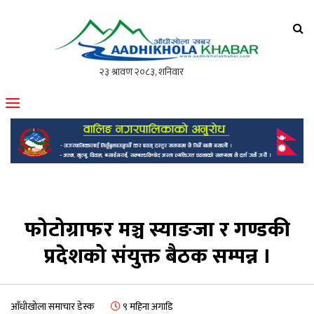
आँधीखोला खवर
मोफसलकै लोकप्रिय अनलाइन पत्रिका
फोटोग्राफर मञ्च स्याङजा र गण्डकी
प्रदेशको संयुक्त बैठक सम्पन्न ।
आँधीखोला समाचार डेस्क
९ महिना अगाडि