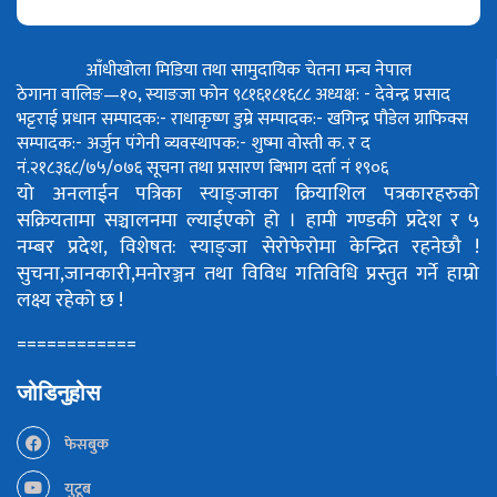
आँधीखोला मिडिया तथा सामुदायिक चेतना मन्च नेपाल
ठेगाना वालिङ—१०, स्याङजा फोन ९८१६१८१६८८
अध्यक्ष: - देवेन्द्र प्रसाद
भट्टराई
प्रधान सम्पादक:- राधाकृष्ण डुम्रे
सम्पादक:- खगिन्द्र पौडेल
ग्राफिक्स
सम्पादक:- अर्जुन पंगेनी
व्यवस्थापक:- शुष्मा वोस्ती
क. र द
नं.२१८३६८/७५/०७६
सूचना तथा प्रसारण बिभाग दर्ता नं १९०६
यो अनलाईन पत्रिका स्याङ्जाका क्रियाशिल पत्रकारहरुको
सक्रियतामा सञ्चालनमा ल्याईएको हो ।
हामी गण्डकी प्रदेश र ५
नम्बर प्रदेश, विशेषत: स्याङ्जा सेरोफेरोमा केन्द्रित रहनेछौ !
सुचना,जानकारी,मनोरञ्जन तथा विविध गतिविधि प्रस्तुत गर्ने हाम्रो
लक्ष्य रहेको छ !
============
जोडिनुहोस
फेसबुक
युटूब