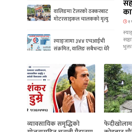
सह
का
वालिङमा टेलरको ठक्करबाट
मोटरसाइकल चालकको मृत्यु
१ 
स्या
सञ्
स्याङ्जामा ३४४ एचआईभी
भुक्
संक्रमित, वालिङ सबैभन्दा धेरै
व्यावसायिक समृद्धिको
फेदीखोलाम