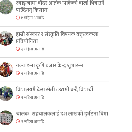
स्याङ्जामा बाँदर आतंक ‘पाकेको बाली भित्राउनै
पाउँदैनन् किसान’
१ महिना अगाडि
हाम्रो संस्कार र संस्कृति विषयक वक्तृत्वकला
प्रतियोगिता
२ महिना अगाडि
गल्याङमा कृषि बजार केन्द्र शुभारम्भ
२ महिना अगाडि
विद्यालयमै केरा खेती : उद्यमी बन्दै विद्यार्थी
२ महिना अगाडि
चालक–सहचालकलाई दश लाखको दुर्घटना बिमा
२ महिना अगाडि