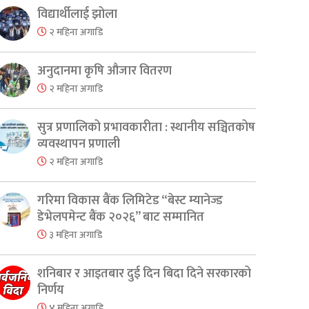
विद्यार्थीलाई झोला
२ महिना अगाडि
अनुदानमा कृषि औजार वितरण
२ महिना अगाडि
सुत्र प्रणालिको प्रभावकारीता : स्थानीय सञ्चितकोष
व्यवस्थापन प्रणाली
२ महिना अगाडि
गरिमा विकास बैंक लिमिटेड “बेस्ट म्यानेज्ड
डेभेलपमेन्ट बैंक २०२६” बाट सम्मानित
३ महिना अगाडि
er
are
शनिबार र आइतबार दुई दिन बिदा दिने सरकारको
निर्णय
४ महिना अगाडि