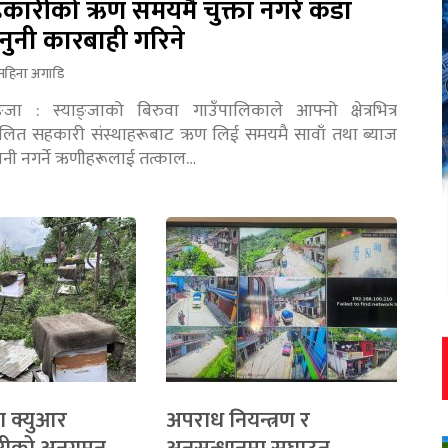
कारीको ऋण समयमै चुक्ता नगरे कडा
नुनी कारबाही गरिने
महिना अगाडि
ङ्जा : स्याङ्जाको बिरुवा गाउँपालिकाले आफ्नो क्षेत्रभित्र
चालित सहकारी संस्थाहरूबाट ऋण लिई समयमै सावाँ तथा ब्याज
तानी नगर्ने ऋणीहरूलाई तत्काल…
ा क्युआर
अपराध नियन्त्रण र