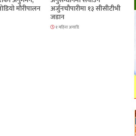
रीको अनुगमन,
अनुसन्धानमा सघाउन
 जोडियो मौरीपालन
अर्जुनचौपारीमा १३ सीसीटीभी
जडान
१ महिना अगाडि