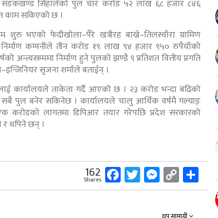
ड्ने सडकखण्ड सिहालेको पुल चार करोड ५२ लाख ६८ हजार ८४६
तिशत काम सकिएको छ ।
ुरु भएको फेदीखोला–पैरे खत्रीरह बाख्रे–तिलस्वाँरा ग्रामिण
 निर्माण कम्पनीले तीन करोड १९ लाख ९४ हजार ९५० रुपैयाँको
 अन्त्यसम्ममा निर्माण हुने पुलको झण्डै ९ प्रतिशत वित्तीय प्रगति
सव–इन्जिनियर सृजना शर्माले बताईन् ।
नीलाई कार्यालयले ताकेता गर्दै आएको छ । २३ करोड भन्दा बढिको
सबै पुल बनेर सकिनेछ । कार्यालयले चालु आर्थिक वर्षमै गल्याङ्
ै एक करोडको लागतमा डिपिआर तयार गरेपछि प्रदेश सरकारको
े र थपिने छन् ।
Facebook
Twitter
Messeng
Copy
Sh
162
Shares
Link
थप सामाग्री