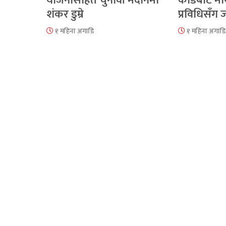
योजनासहित चुनावी मैदानमा
कोडबाट मौ
शंकर डुम्रे
प्रविधिसँग
१ महिना अगाडि
१ महिना अगाडि