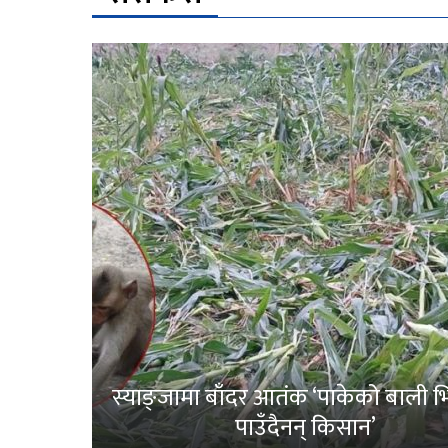
स्याङ्जामा बाँदर आतंक ‘पाकेको बाली भित
पाउँदैनन् किसान’