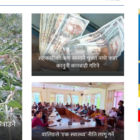
सहकारीको ऋण समयमै चुक्ता नगरे कडा
कानुनी कारबाही गरिने
्राउनै
वालिङले ‘एक स्वास्थ्य’ नीति लागू गर्ने