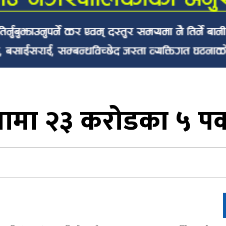
जामा २३ करोडका ५ पक