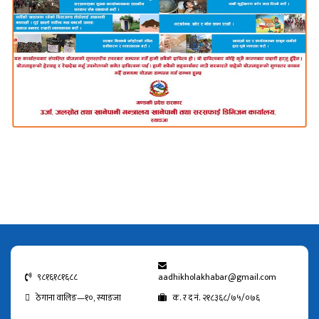
९८१६१८१६८८
aadhikholakhabar@gmail.com
ठेगाना वालिङ—१०, स्याङजा
क. र द नं. २१८३६८/७५/०७६