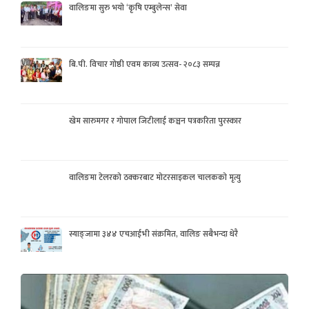
वालिङमा सुरु भयो ‘कृषि एम्बुलेन्स’ सेवा
बि.पी. विचार गोष्ठी एवम काव्य उत्सव- २०८३ सम्पन्न
खेम सारुमगर र गोपाल जिटीलाई कञ्चन पत्रकरिता पुरस्कार
वालिङमा टेलरको ठक्करबाट मोटरसाइकल चालकको मृत्यु
स्याङ्जामा ३४४ एचआईभी संक्रमित, वालिङ सबैभन्दा धेरै