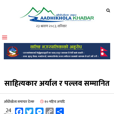
आँधीखोला खवर
मोफसलकै लोकप्रिय अनलाइन पत्रिका
साहित्यकार अर्याल र पल्लव सम्मानित
आँधीखोला समाचार डेस्क
१० महिना अगाडि
Facebook
Twitter
Messenger
Copy
Share
24