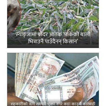
स्याङ्जामा बाँदर आतंक ‘पाकेको बाली
भित्राउनै पाउँदैनन् किसान’
सहकारीको ऋण समयमै चुक्ता नगरे कडा कानुनी कारबाही