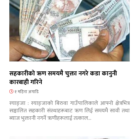
सहकारीको ऋण समयमै चुक्ता नगरे कडा कानुनी
कारबाही गरिने
१ महिना अगाडि
स्याङ्जा : स्याङ्जाको बिरुवा गाउँपालिकाले आफ्नो क्षेत्रभित्र
सञ्चालित सहकारी संस्थाहरूबाट ऋण लिई समयमै सावाँ तथा
ब्याज भुक्तानी नगर्ने ऋणीहरूलाई तत्काल…