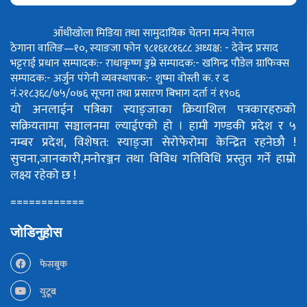
आँधीखोला मिडिया तथा सामुदायिक चेतना मन्च नेपाल
ठेगाना वालिङ—१०, स्याङजा फोन ९८१६१८१६८८
अध्यक्ष: - देवेन्द्र प्रसाद
भट्टराई
प्रधान सम्पादक:- राधाकृष्ण डुम्रे
सम्पादक:- खगिन्द्र पौडेल
ग्राफिक्स
सम्पादक:- अर्जुन पंगेनी
व्यवस्थापक:- शुष्मा वोस्ती
क. र द
नं.२१८३६८/७५/०७६
सूचना तथा प्रसारण बिभाग दर्ता नं १९०६
यो अनलाईन पत्रिका स्याङ्जाका क्रियाशिल पत्रकारहरुको
सक्रियतामा सञ्चालनमा ल्याईएको हो ।
हामी गण्डकी प्रदेश र ५
नम्बर प्रदेश, विशेषत: स्याङ्जा सेरोफेरोमा केन्द्रित रहनेछौ !
सुचना,जानकारी,मनोरञ्जन तथा विविध गतिविधि प्रस्तुत गर्ने हाम्रो
लक्ष्य रहेको छ !
============
जोडिनुहोस
फेसबुक
युटूब