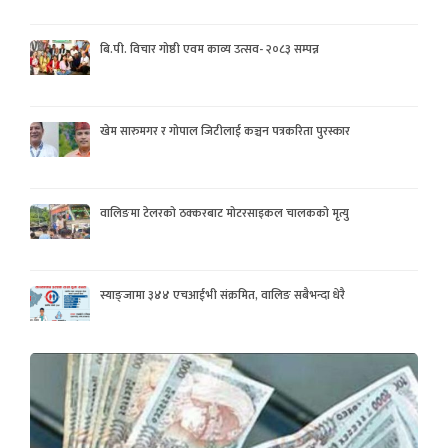
बि.पी. विचार गोष्ठी एवम काव्य उत्सव- २०८३ सम्पन्न
खेम सारुमगर र गोपाल जिटीलाई कञ्चन पत्रकरिता पुरस्कार
वालिङमा टेलरको ठक्करबाट मोटरसाइकल चालकको मृत्यु
स्याङ्जामा ३४४ एचआईभी संक्रमित, वालिङ सबैभन्दा धेरै