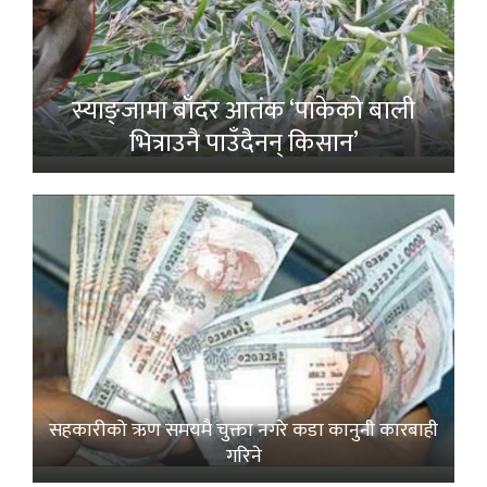
स्याङ्जामा बाँदर आतंक ‘पाकेको बाली
भित्राउनै पाउँदैनन् किसान’
सहकारीको ऋण समयमै चुक्ता नगरे कडा कानुनी कारबाही
गरिने