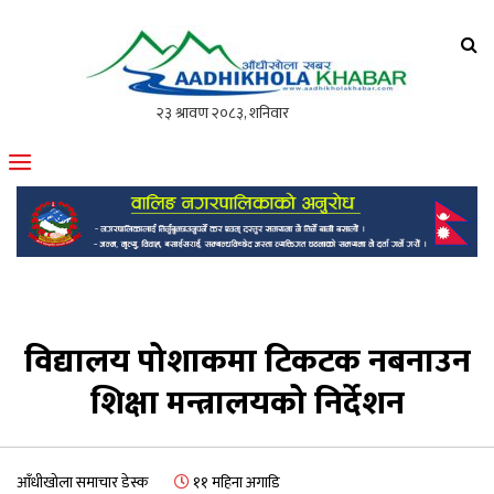
आँधीखोला खवर
मोफसलकै लोकप्रिय अनलाइन पत्रिका
विद्यालय पोशाकमा टिकटक नबनाउन
शिक्षा मन्त्रालयको निर्देशन
आँधीखोला समाचार डेस्क
११ महिना अगाडि