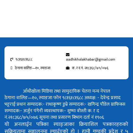
९८१६१८१६८८
aadhikholakhabar@gmail.com
ठेगाना वालिङ—१०, स्याङजा
क. र द नं. २१८३६८/७५/०७६
आँधीखोला मिडिया तथा सामुदायिक चेतना मन्च नेपाल
ठेगाना वालिङ—१०, स्याङजा फोन ९८१६१८१६८८
अध्यक्ष: - देवेन्द्र प्रसाद
भट्टराई
प्रधान सम्पादक:- राधाकृष्ण डुम्रे
सम्पादक:- खगिन्द्र पौडेल
ग्राफिक्स
सम्पादक:- अर्जुन पंगेनी
व्यवस्थापक:- शुष्मा वोस्ती
क. र द
नं.२१८३६८/७५/०७६
सूचना तथा प्रसारण बिभाग दर्ता नं १९०६
यो अनलाईन पत्रिका स्याङ्जाका क्रियाशिल पत्रकारहरुको
सक्रियतामा सञ्चालनमा ल्याईएको हो ।
हामी गण्डकी प्रदेश र ५