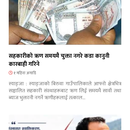
सहकारीको ऋण समयमै चुक्ता नगरे कडा कानुनी
कारबाही गरिने
१ महिना अगाडि
स्याङ्जा : स्याङ्जाको बिरुवा गाउँपालिकाले आफ्नो क्षेत्रभित्र
सञ्चालित सहकारी संस्थाहरूबाट ऋण लिई समयमै सावाँ तथा
ब्याज भुक्तानी नगर्ने ऋणीहरूलाई तत्काल…