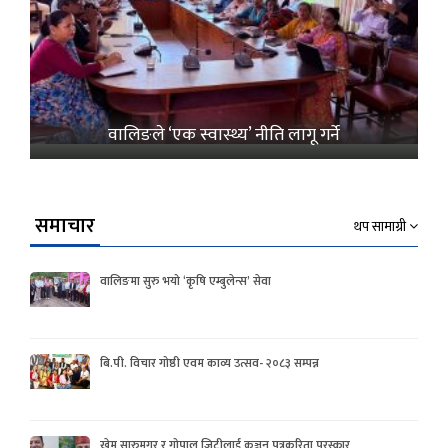
वालिङले ‘एक स्वास्थ्य’ नीति लागू गर्ने
समाचार
थप सामाग्री
वालिङमा सुरु भयो ‘कृषि एम्बुलेन्स’ सेवा
बि.पी. विचार गोष्ठी एवम काव्य उत्सव- २०८३ सम्पन्न
खेम सारुमगर र गोपाल जिटीलाई कञ्चन पत्रकरिता पुरस्कार