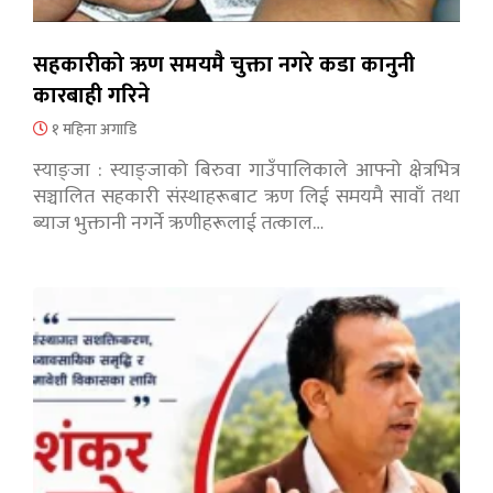
सहकारीको ऋण समयमै चुक्ता नगरे कडा कानुनी
कारबाही गरिने
१ महिना अगाडि
स्याङ्जा : स्याङ्जाको बिरुवा गाउँपालिकाले आफ्नो क्षेत्रभित्र
सञ्चालित सहकारी संस्थाहरूबाट ऋण लिई समयमै सावाँ तथा
ब्याज भुक्तानी नगर्ने ऋणीहरूलाई तत्काल…