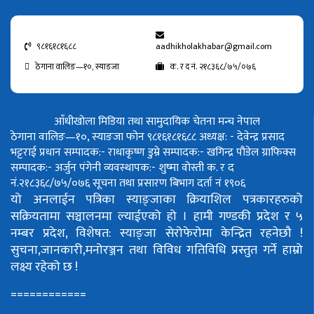
९८१६१८१६८८
aadhikholakhabar@gmail.com
ठेगाना वालिङ—१०, स्याङजा
क. र द नं. २१८३६८/७५/०७६
आँधीखोला मिडिया तथा सामुदायिक चेतना मन्च नेपाल
ठेगाना वालिङ—१०, स्याङजा फोन ९८१६१८१६८८
अध्यक्ष: - देवेन्द्र प्रसाद
भट्टराई
प्रधान सम्पादक:- राधाकृष्ण डुम्रे
सम्पादक:- खगिन्द्र पौडेल
ग्राफिक्स
सम्पादक:- अर्जुन पंगेनी
व्यवस्थापक:- शुष्मा वोस्ती
क. र द
नं.२१८३६८/७५/०७६
सूचना तथा प्रसारण बिभाग दर्ता नं १९०६
यो अनलाईन पत्रिका स्याङ्जाका क्रियाशिल पत्रकारहरुको
सक्रियतामा सञ्चालनमा ल्याईएको हो ।
हामी गण्डकी प्रदेश र ५
नम्बर प्रदेश, विशेषत: स्याङ्जा सेरोफेरोमा केन्द्रित रहनेछौ !
सुचना,जानकारी,मनोरञ्जन तथा विविध गतिविधि प्रस्तुत गर्ने हाम्रो
लक्ष्य रहेको छ !
============