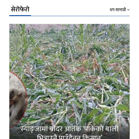
सेरोफेरो
थप सामाग्री
स्याङ्जामा बाँदर आतंक ‘पाकेको बाली
भित्राउनै पाउँदैनन् किसान’