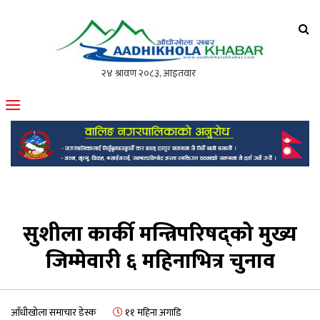
आँधीखोला खवर
मोफसलकै लोकप्रिय अनलाइन पत्रिका
सुशीला कार्की मन्त्रिपरिषद्‍को मुख्य
जिम्मेवारी ६ महिनाभित्र चुनाव
आँधीखोला समाचार डेस्क
११ महिना अगाडि