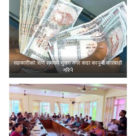
सहकारीको ऋण समयमै चुक्ता नगरे कडा कानुनी कारबाही
गरिने