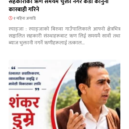
सहकारीको ऋण समयमै चुक्ता नगरे कडा कानुनी
कारबाही गरिने
१ महिना अगाडि
स्याङ्जा : स्याङ्जाको बिरुवा गाउँपालिकाले आफ्नो क्षेत्रभित्र
सञ्चालित सहकारी संस्थाहरूबाट ऋण लिई समयमै सावाँ तथा
ब्याज भुक्तानी नगर्ने ऋणीहरूलाई तत्काल…