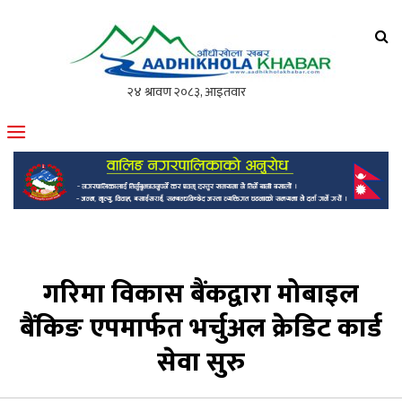
आँधीखोला खवर
मोफसलकै लोकप्रिय अनलाइन पत्रिका
गरिमा विकास बैंकद्वारा मोबाइल
बैंकिङ एपमार्फत भर्चुअल क्रेडिट कार्ड
सेवा सुरु