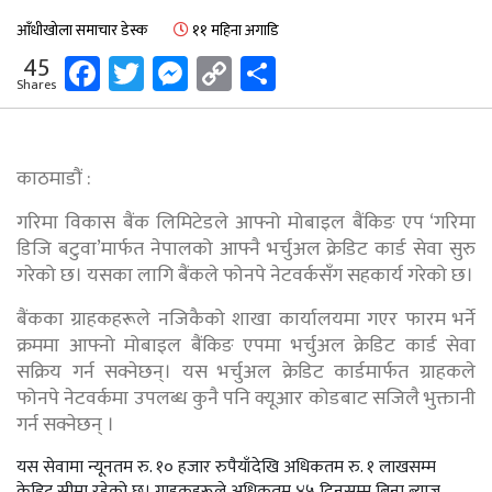
आँधीखोला समाचार डेस्क
११ महिना अगाडि
Facebook
Twitter
Messenger
Copy
Share
45
Shares
Link
काठमाडौं :
गरिमा विकास बैंक लिमिटेडले आफ्नो मोबाइल बैंकिङ एप ‘गरिमा
डिजि बटुवा’मार्फत नेपालको आफ्नै भर्चुअल क्रेडिट कार्ड सेवा सुरु
गरेको छ। यसका लागि बैंकले फोनपे नेटवर्कसँग सहकार्य गरेको छ।
बैंकका ग्राहकहरूले नजिकैको शाखा कार्यालयमा गएर फारम भर्ने
क्रममा आफ्नो मोबाइल बैंकिङ एपमा भर्चुअल क्रेडिट कार्ड सेवा
सक्रिय गर्न सक्नेछन्। यस भर्चुअल क्रेडिट कार्डमार्फत ग्राहकले
फोनपे नेटवर्कमा उपलब्ध कुनै पनि क्यूआर कोडबाट सजिलै भुक्तानी
गर्न सक्नेछन् ।
यस सेवामा न्यूनतम रु. १० हजार रुपैयाँदेखि अधिकतम रु. १ लाखसम्म
क्रेडिट सीमा रहेको छ। ग्राहकहरूले अधिकतम ४५ दिनसम्म बिना ब्याज