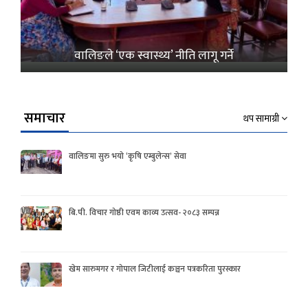
वालिङले ‘एक स्वास्थ्य’ नीति लागू गर्ने
समाचार
थप सामाग्री
वालिङमा सुरु भयो ‘कृषि एम्बुलेन्स’ सेवा
बि.पी. विचार गोष्ठी एवम काव्य उत्सव- २०८३ सम्पन्न
खेम सारुमगर र गोपाल जिटीलाई कञ्चन पत्रकरिता पुरस्कार