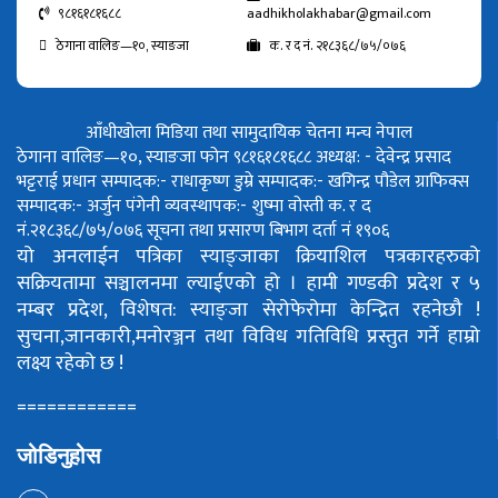
९८१६१८१६८८
aadhikholakhabar@gmail.com
ठेगाना वालिङ—१०, स्याङजा
क. र द नं. २१८३६८/७५/०७६
आँधीखोला मिडिया तथा सामुदायिक चेतना मन्च नेपाल
ठेगाना वालिङ—१०, स्याङजा फोन ९८१६१८१६८८
अध्यक्ष: - देवेन्द्र प्रसाद
भट्टराई
प्रधान सम्पादक:- राधाकृष्ण डुम्रे
सम्पादक:- खगिन्द्र पौडेल
ग्राफिक्स
सम्पादक:- अर्जुन पंगेनी
व्यवस्थापक:- शुष्मा वोस्ती
क. र द
नं.२१८३६८/७५/०७६
सूचना तथा प्रसारण बिभाग दर्ता नं १९०६
यो अनलाईन पत्रिका स्याङ्जाका क्रियाशिल पत्रकारहरुको
सक्रियतामा सञ्चालनमा ल्याईएको हो ।
हामी गण्डकी प्रदेश र ५
नम्बर प्रदेश, विशेषत: स्याङ्जा सेरोफेरोमा केन्द्रित रहनेछौ !
सुचना,जानकारी,मनोरञ्जन तथा विविध गतिविधि प्रस्तुत गर्ने हाम्रो
लक्ष्य रहेको छ !
============
जोडिनुहोस