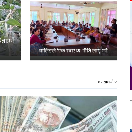
्राउनै
वालिङले ‘एक स्वास्थ्य’ नीति लागू गर्ने
थप सामाग्री