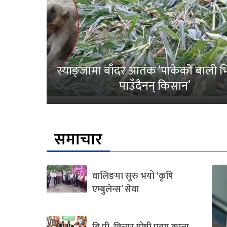
स्याङ्जामा बाँदर आतंक ‘पाकेको बाली भित
पाउँदैनन् किसान’
समाचार
वालिङमा सुरु भयो ‘कृषि
एम्बुलेन्स’ सेवा