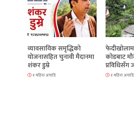
व्यावसायिक समृद्धिको
फेदीखोलाम
योजनासहित चुनावी मैदानमा
कोडबाट मौ
शंकर डुम्रे
प्रविधिसँग
१ महिना अगाडि
१ महिना अगाडि