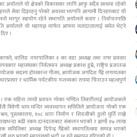
त रहेका अर्यालले यो क्षेत्रको विकासका लागि आफु सदैव साथमा रहेको
रुले सेवा दिइरहनु परेको अवस्था भएपनि आगामी दिनहरुबाट यो
फ्नो भरपुर सहयोग रहेने सभापति अर्यालले बताए । निर्वाचनपछि
र्यालले यो महायज्ञ मार्फत आफ्ना मतादातालाई समेत भेट्ने
दिए ।
 काफ्ले, वालिङ नगरपालिका १ का वडा अध्यक्ष तथा नगर प्रवक्ता
ार महासंघका निर्वतमान अध्यक्ष प्रकाश डुम्रे, राष्ट्रिय प्रजातन्त्र
 तथा आयोजक सदस्य होमकान्त गौतम, आयोजक जगदिश गैह्रे लगायतका
रचारप्रसार र धार्मिक पर्यटकीय गन्तव्यका रुपमा चिनाउन महत्वपुर्ण
ए । एक महिना लामो प्रवचन गरेका पण्डित तिवारीलाई आयोजकले
ती त्रिवेणी धाम मन्दिर व्यवस्थापन समितिले आयोजना गरेको एक
म, पुस्तकालय, १०८ धारा निर्माण र शिवजीको ठुलो मुर्ति राख्ने
 लाखभन्दा बढी रकम दानदाताबाट संकलन भएको र झण्डै १७ लाख
ितिका अध्यक्ष दिपेन्द्र गैह्रेको सभापतित्वमा सम्पन्न भएको
देखी शुरु भएको महायज्ञको भदौ ३१ गते समापन गरिएको हो ।