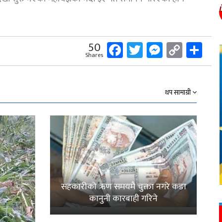
Facebook
Twitter
Messeng
Copy
Sh
50
Shares
Link
थप सामाग्री
सहकारीको ऋण समयमै चुक्ता नगरे कडा
कानुनी कारबाही गरिने