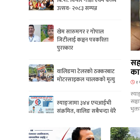
बि.पी. विचार गोष्ठी एवम काव्य
उत्सव- २०८३ सम्पन्न
खेम सारुमगर र गोपाल
जिटीलाई कञ्चन पत्रकरिता
पुरस्कार
सह
का
वालिङमा टेलरको ठक्करबाट
मोटरसाइकल चालकको मृत्यु
१ 
स्या
सञ्
स्याङ्जामा ३४४ एचआईभी
भुक्
संक्रमित, वालिङ सबैभन्दा धेरै