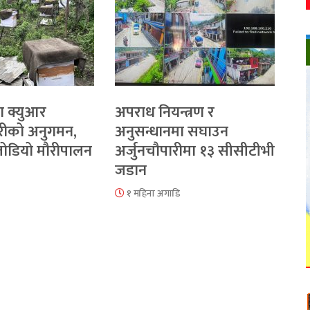
ा क्युआर
अपराध नियन्त्रण र
रीको अनुगमन,
अनुसन्धानमा सघाउन
 जोडियो मौरीपालन
अर्जुनचौपारीमा १३ सीसीटीभी
जडान
१ महिना अगाडि