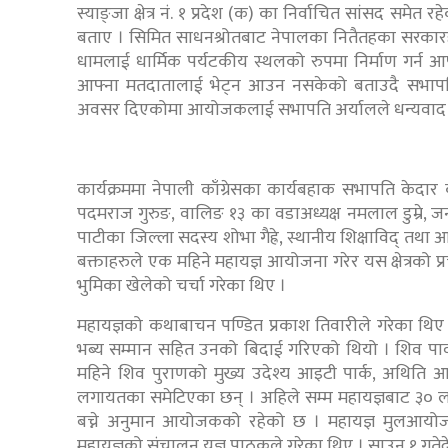
स्याङ्जा क्षेत्र नं. १ प्रदेश (क) का निर्वाचित सांसद समे
बताए । सिमित साधनश्रोतबाट नेपालका नितैतहका सरकारह
धामलाई धार्मिक पर्यटकीय स्थलको रुपमा निर्माण गर्न आ
आफ्ना मतदातालाई भेट्न आउन नसकेको बताउदै सभापति अ
अवसर दिएकोमा आयोजकलाई सभापति अर्यालले धन्यवाद 
कार्यक्रममा नेपाली काँग्रेसका कार्यबहाक सभापति केदार
पदमराज गुरुङ, वालिङ १३ का वडाअध्यक्ष नमलाल डुम्रे, जनपत्रक
पाटीका जिल्ला सदस्य शोभा गैह्रे, स्थानीय शिक्षाविद्
बक्ताहरुले एक महिने महायज्ञ आयोजना गरेर यस क्षेत्रको प्
भुमिका खेलेको चर्चा गरेका थिए ।
महायज्ञको कथाबाचन पण्डित प्रकाश तिवारीले गरेका थि
भब्य सम्मान सहित उनको बिदाई गरिएको थियो । शिव पार्व
महिने शिव पुराणको मुख्य उदेश्य आइटी पार्क, अथिति आश्र
लगायतका समेटिएका छन् । अहिले सम्म महायज्ञबाट ३०
बच्ने अनुमान आयोजकको रहेको छ । महायज्ञ मुलआयोजक सम
महायज्ञको संचालन यज्ञ पाठकले गरेका थिए । साउन १ गते