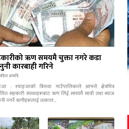
कारीको ऋण समयमै चुक्ता नगरे कडा
नुनी कारबाही गरिने
महिना अगाडि
ङ्जा : स्याङ्जाको बिरुवा गाउँपालिकाले आफ्नो क्षेत्रभित्र
चालित सहकारी संस्थाहरूबाट ऋण लिई समयमै सावाँ तथा ब्याज
तानी नगर्ने ऋणीहरूलाई तत्काल…