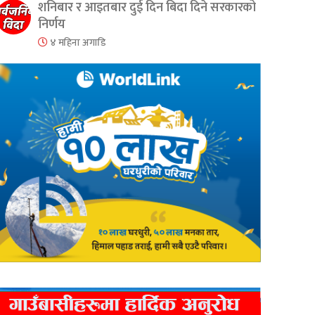
शनिबार र आइतबार दुई दिन बिदा दिने सरकारको
निर्णय
४ महिना अगाडि
er
are