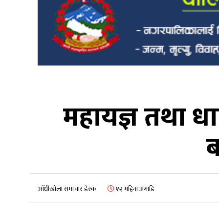
महायज्ञ तथा ध
ब
आँधीखोला समाचार डेस्क
१२ महिना अगाडि