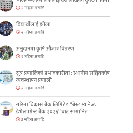
चालक–सहचालकलाई दश लाखको दुर्घटना बिमा
२ महिना अगाडि
विद्यार्थीलाई झोला
२ महिना अगाडि
अनुदानमा कृषि औजार वितरण
२ महिना अगाडि
सुत्र प्रणालिको प्रभावकारीता : स्थानीय सञ्चितकोष
व्यवस्थापन प्रणाली
२ महिना अगाडि
गरिमा विकास बैंक लिमिटेड “बेस्ट म्यानेज्ड
डेभेलपमेन्ट बैंक २०२६” बाट सम्मानित
३ महिना अगाडि