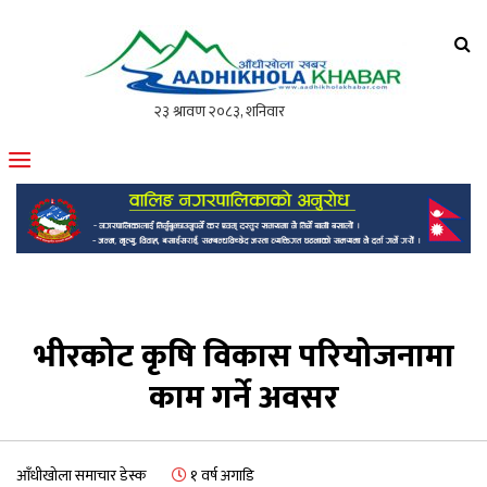
आँधीखोला खवर
मोफसलकै लोकप्रिय अनलाइन पत्रिका
भीरकोट कृषि विकास परियोजनामा
काम गर्ने अवसर
आँधीखोला समाचार डेस्क
१ वर्ष अगाडि