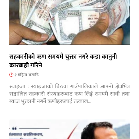
सहकारीको ऋण समयमै चुक्ता नगरे कडा कानुनी
कारबाही गरिने
१ महिना अगाडि
स्याङ्जा : स्याङ्जाको बिरुवा गाउँपालिकाले आफ्नो क्षेत्रभित्र
सञ्चालित सहकारी संस्थाहरूबाट ऋण लिई समयमै सावाँ तथा
ब्याज भुक्तानी नगर्ने ऋणीहरूलाई तत्काल…