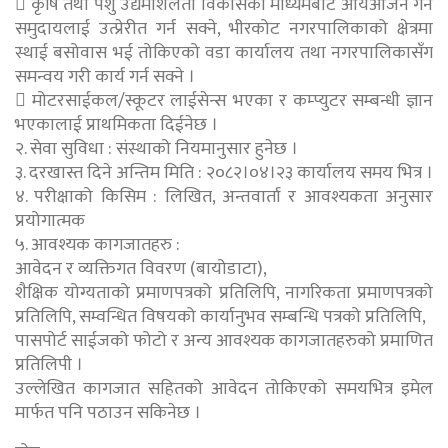
 कृषि तथा पशु उद्यमशिलता विकासको माध्यमबाट आयआर्जन गर्न
समुदायलाई उत्प्रेरीत गर्न सक्ने, भीरकोट नगरपालिकाको क्षेत्रमा
स्थाई बसोवास भई तोकिएको वडा कार्यालय तथा नगरपालिकासँग
समन्वय गरी कार्य गर्न सक्ने ।
 मोटरसाईकल/स्कूटर लाईसेन्स भएका र कम्प्युटर सम्बन्धी ज्ञान
भएकालाई प्राथमिकता दिईनेछ ।
२. सेवा सुविधा : संस्थाको नियमानुसार हुनेछ ।
३. दरखास्त दिने अन्तिम मिति : २०८२।०४।२३ कार्यालय समय भित्र ।
४. परीक्षाको किसिम : लिखित, अन्तवार्ता र आवश्यकता अनुसार
प्रयोगात्मक
५. आवश्यक कागजातहरु :
आवेदन र व्यक्तिगत विवरण (बायोडाटा),
शैक्षिक योग्यताको प्रमाणपत्रको प्रतिलिपि, नागरिकता प्रमाणपत्रको
प्रतिलिपि, सम्वन्धित विषयको कार्यानुभव सम्बन्धि पत्रको प्रतिलिपि,
पासपोर्ट साईजको फोटो र अन्य आवश्यक कागजातहरुको प्रमाणित
प्रतिलिपी ।
उल्लेखित कागजात सहितको आवेदन तोकिएको समयभित्र इमेल
मार्फत पनि पठाउन सकिनेछ ।