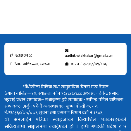
९८१६१८१६८८
aadhikholakhabar@gmail.com
ठेगाना वालिङ—१०, स्याङजा
क. र द नं. २१८३६८/७५/०७६
आँधीखोला मिडिया तथा सामुदायिक चेतना मन्च नेपाल
ठेगाना वालिङ—१०, स्याङजा फोन ९८१६१८१६८८
अध्यक्ष: - देवेन्द्र प्रसाद
भट्टराई
प्रधान सम्पादक:- राधाकृष्ण डुम्रे
सम्पादक:- खगिन्द्र पौडेल
ग्राफिक्स
सम्पादक:- अर्जुन पंगेनी
व्यवस्थापक:- शुष्मा वोस्ती
क. र द
नं.२१८३६८/७५/०७६
सूचना तथा प्रसारण बिभाग दर्ता नं १९०६
यो अनलाईन पत्रिका स्याङ्जाका क्रियाशिल पत्रकारहरुको
सक्रियतामा सञ्चालनमा ल्याईएको हो ।
हामी गण्डकी प्रदेश र ५