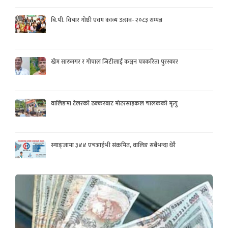
बि.पी. विचार गोष्ठी एवम काव्य उत्सव- २०८३ सम्पन्न
खेम सारुमगर र गोपाल जिटीलाई कञ्चन पत्रकरिता पुरस्कार
वालिङमा टेलरको ठक्करबाट मोटरसाइकल चालकको मृत्यु
स्याङ्जामा ३४४ एचआईभी संक्रमित, वालिङ सबैभन्दा धेरै