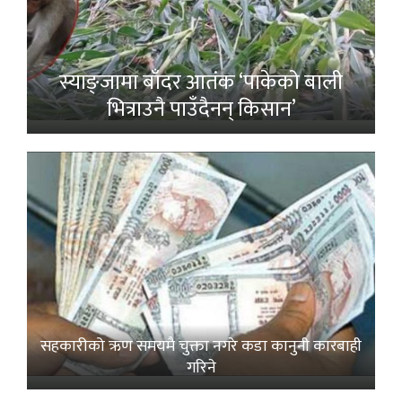
स्याङ्जामा बाँदर आतंक ‘पाकेको बाली
भित्राउनै पाउँदैनन् किसान’
सहकारीको ऋण समयमै चुक्ता नगरे कडा कानुनी कारबाही
गरिने