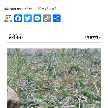
आँधीखोला समाचार डेस्क
१ वर्ष अगाडि
Facebook
Twitter
Messenger
Copy
Share
67
Shares
Link
सेरोफेरो
थप सामाग्री