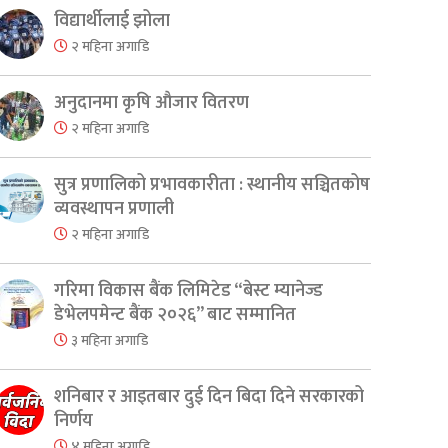
विद्यार्थीलाई झोला
२ महिना अगाडि
अनुदानमा कृषि औजार वितरण
२ महिना अगाडि
सुत्र प्रणालिको प्रभावकारीता : स्थानीय सञ्चितकोष
व्यवस्थापन प्रणाली
२ महिना अगाडि
गरिमा विकास बैंक लिमिटेड “बेस्ट म्यानेज्ड
डेभेलपमेन्ट बैंक २०२६” बाट सम्मानित
३ महिना अगाडि
शनिबार र आइतबार दुई दिन बिदा दिने सरकारको
निर्णय
४ महिना अगाडि