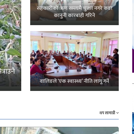
सहकारीको ऋण समयमै चुक्ता नगरे कडा
कानुनी कारबाही गरिने
्राउनै
वालिङले ‘एक स्वास्थ्य’ नीति लागू गर्ने
थप सामाग्री