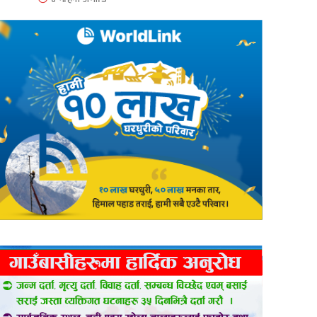
er
are