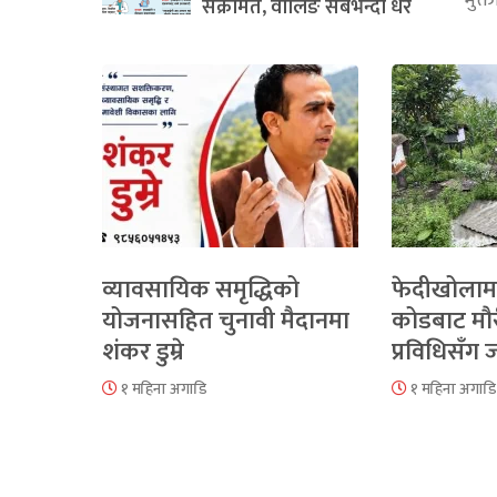
भुक्
संक्रमित, वालिङ सबैभन्दा धेरै
व्यावसायिक समृद्धिको
फेदीखोलाम
योजनासहित चुनावी मैदानमा
कोडबाट मौ
शंकर डुम्रे
प्रविधिसँग
१ महिना अगाडि
१ महिना अगाडि