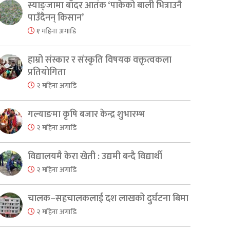
स्याङ्जामा बाँदर आतंक ‘पाकेको बाली भित्राउनै
पाउँदैनन् किसान’
१ महिना अगाडि
हाम्रो संस्कार र संस्कृति विषयक वक्तृत्वकला
प्रतियोगिता
२ महिना अगाडि
गल्याङमा कृषि बजार केन्द्र शुभारम्भ
२ महिना अगाडि
विद्यालयमै केरा खेती : उद्यमी बन्दै विद्यार्थी
२ महिना अगाडि
चालक–सहचालकलाई दश लाखको दुर्घटना बिमा
२ महिना अगाडि