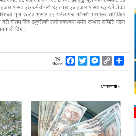
ाट ८६ हजार ६ सय ९९, क्षेत्रगत झोलुङ्गे पूल कार्यक्रमबाट ३३
हजार ९ सय ३७ रुपैयाँगरी ४३ लाख ३४ हजार ९ सय ७३ रुपैयाँको
िएको पूल २०८२ असार १५ गतेसम्पन्न गर्नेगरी उपभोक्त समितिले
ङ्ग गरी गौतम सिंह ठकुरीको संयोजकत्वमा मर्मत सम्भार समिति गठन
ानकारी दिए ।
Facebook
Twitter
Messeng
Copy
Sh
19
Shares
Link
थप सामाग्री