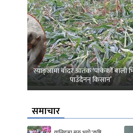
स्याङ्जामा बाँदर आतंक ‘पाकेको बाली भित
पाउँदैनन् किसान’
समाचार
वालिङमा सुरु भयो ‘कृषि