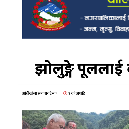
झोलुङ्गे पूललाई 
आँधीखोला समाचार डेस्क
१ वर्ष अगाडि