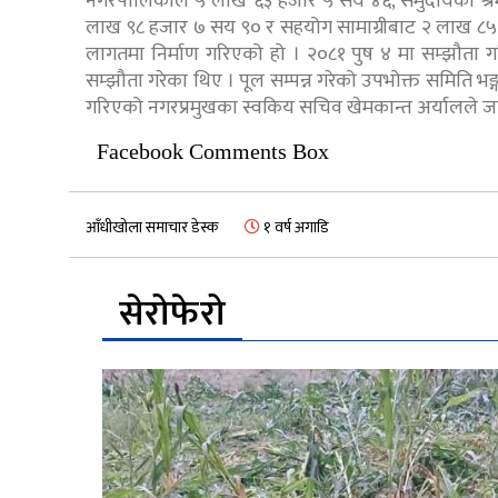
नगरपालिकाले ५ लाख ६३ हजार ५ सय ४६, समुदायको श्रमदानब
लाख ९८ हजार ७ सय ९० र सहयोग सामाग्रीबाट २ लाख ८५ 
लागतमा निर्माण गरिएको हो । २०८१ पुष ४ मा सम्झौता गर
सम्झौता गरेका थिए । पूल सम्पन्न गरेको उपभोक्त समिति भ
गरिएको नगरप्रमुखका स्वकिय सचिव खेमकान्त अर्यालले ज
Facebook Comments Box
आँधीखोला समाचार डेस्क
१ वर्ष अगाडि
सेरोफेरो