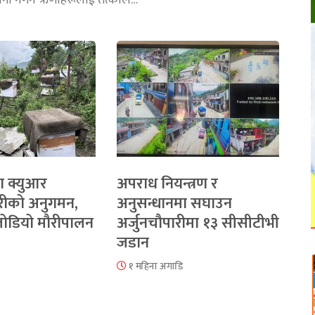
तानी नगर्ने ऋणीहरूलाई तत्काल…
ा क्युआर
अपराध नियन्त्रण र
रीको अनुगमन,
अनुसन्धानमा सघाउन
 जोडियो मौरीपालन
अर्जुनचौपारीमा १३ सीसीटीभी
जडान
१ महिना अगाडि