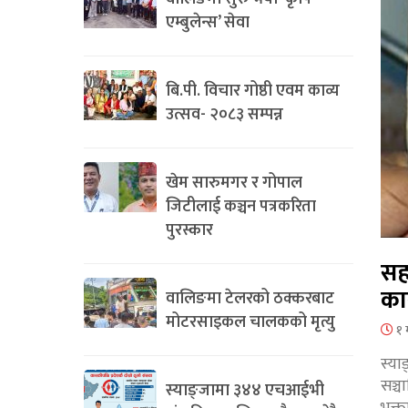
एम्बुलेन्स’ सेवा
बि.पी. विचार गोष्ठी एवम काव्य
उत्सव- २०८३ सम्पन्न
खेम सारुमगर र गोपाल
जिटीलाई कञ्चन पत्रकरिता
पुरस्कार
सह
का
वालिङमा टेलरको ठक्करबाट
मोटरसाइकल चालकको मृत्यु
१ 
स्या
सञ्
स्याङ्जामा ३४४ एचआईभी