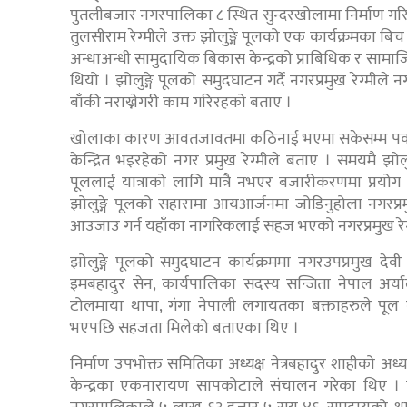
पुतलीबजार नगरपालिका ८ स्थित सुन्दरखोलामा निर्माण गरि
तुलसीराम रेग्मीले उक्त झोलुङ्गे पूलको एक कार्यक्रमका 
अन्धाअन्धी सामुदायिक बिकास केन्द्रको प्राबिधिक र सामा
थियो । झोलुङ्गे पूलको समुदघाटन गर्दै नगरप्रमुख रेग्मी
बाँकी नराख्नेगरी काम गरिरहको बताए ।
खोलाका कारण आवतजावतमा कठिनाई भएमा सकेसम्म पक्की पूल
केन्द्रित भइरहेको नगर प्रमुख रेग्मीले बताए । समयमै झोलु
पूललाई यात्राको लागि मात्रै नभएर बजारीकरणमा प्रयोग 
झोलुङ्गे पूलको सहारामा आयआर्जनमा जोडिनुहोला नगरप्रमु
आउजाउ गर्न यहाँका नागरिकलाई सहज भएको नगरप्रमुख रेग
झोलुङ्गे पूलको समुदघाटन कार्यक्रममा नगरउपप्रमुख देवी 
इमबहादुर सेन, कार्यपालिका सदस्य सन्जिता नेपाल अर्या
टोलमाया थापा, गंगा नेपाली लगायतका बक्ताहरुले पूल नहु
भएपछि सहजता मिलेको बताएका थिए ।
निर्माण उपभोक्त समितिका अध्यक्ष नेत्रबहादुर शाहीको अध
केन्द्रका एकनारायण सापकोटाले संचालन गरेका थिए । 