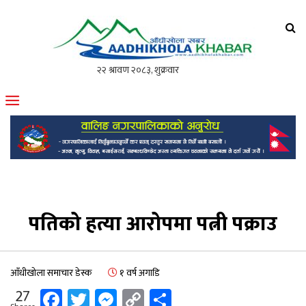
आँधीखोला खवर
मोफसलकै लोकप्रिय अनलाइन पत्रिका
पतिको हत्या आरोपमा पत्नी पक्राउ
आँधीखोला समाचार डेस्क
१ वर्ष अगाडि
Facebook
Twitter
Messenger
Copy
Share
27