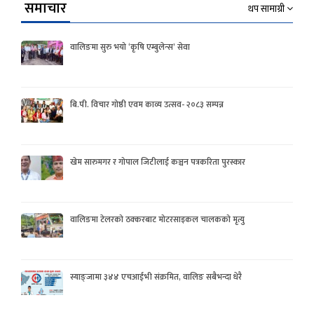
समाचार
थप सामाग्री
वालिङमा सुरु भयो ‘कृषि एम्बुलेन्स’ सेवा
बि.पी. विचार गोष्ठी एवम काव्य उत्सव- २०८३ सम्पन्न
खेम सारुमगर र गोपाल जिटीलाई कञ्चन पत्रकरिता पुरस्कार
वालिङमा टेलरको ठक्करबाट मोटरसाइकल चालकको मृत्यु
स्याङ्जामा ३४४ एचआईभी संक्रमित, वालिङ सबैभन्दा धेरै