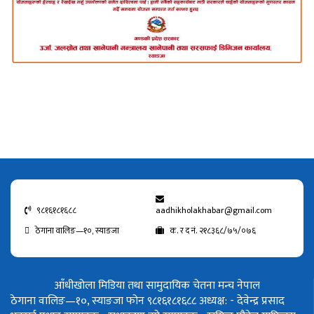
९८१६१८१६८८
aadhikholakhabar@gmail.com
ठेगाना वालिङ—१०, स्याङजा
क. र द नं. २१८३६८/७५/०७६
आँधीखोला मिडिया तथा सामुदायिक चेतना मन्च नेपाल
ठेगाना वालिङ—१०, स्याङजा फोन ९८१६१८१६८८
अध्यक्ष: - देवेन्द्र प्रसाद