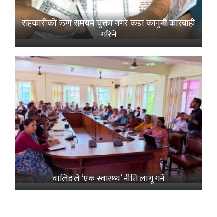
सहकारीको ऋण समयमै चुक्ता नगरे कडा कानुनी कारबाही
गरिने
वालिङले ‘एक स्वास्थ्य’ नीति लागू गर्ने