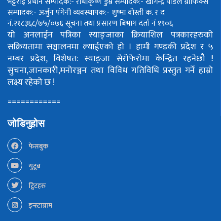
भट्टराई
प्रधान सम्पादक:- राधाकृष्ण डुम्रे
सम्पादक:- खगिन्द्र पौडेल
ग्राफिक्स
सम्पादक:- अर्जुन पंगेनी
व्यवस्थापक:- शुष्मा वोस्ती
क. र द
नं.२१८३६८/७५/०७६
सूचना तथा प्रसारण बिभाग दर्ता नं १९०६
यो अनलाईन पत्रिका स्याङ्जाका क्रियाशिल पत्रकारहरुको
सक्रियतामा सञ्चालनमा ल्याईएको हो ।
हामी गण्डकी प्रदेश र ५
नम्बर प्रदेश, विशेषत: स्याङ्जा सेरोफेरोमा केन्द्रित रहनेछौ !
सुचना,जानकारी,मनोरञ्जन तथा विविध गतिविधि प्रस्तुत गर्ने हाम्रो
लक्ष्य रहेको छ !
============
जोडिनुहोस
फेसबुक
युटूब
ट्विटहरु
इन्स्टाग्राम