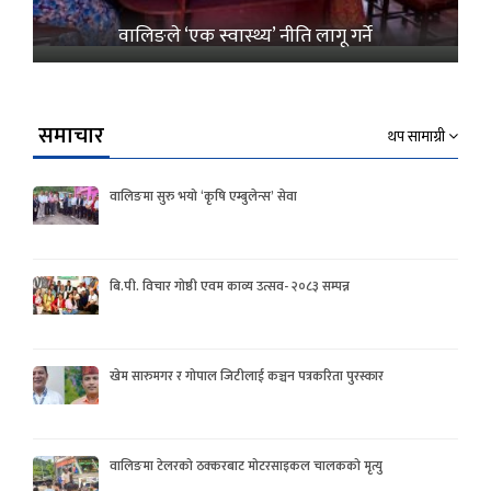
वालिङले ‘एक स्वास्थ्य’ नीति लागू गर्ने
समाचार
थप सामाग्री
वालिङमा सुरु भयो ‘कृषि एम्बुलेन्स’ सेवा
बि.पी. विचार गोष्ठी एवम काव्य उत्सव- २०८३ सम्पन्न
खेम सारुमगर र गोपाल जिटीलाई कञ्चन पत्रकरिता पुरस्कार
वालिङमा टेलरको ठक्करबाट मोटरसाइकल चालकको मृत्यु