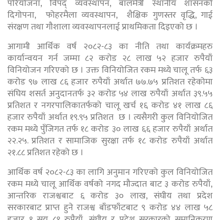
परियोजना, विपद् व्यवस्थापन, बालमैत्री स्थानीय शासनको
दिगोपना, फोहरमैला व्यवस्थापन, शैक्षिक गुणस्तर वृद्धि, गाई
संरक्षण तथा गौशाला व्यवस्थापनलाई प्राथमिकता दिइएको छ ।
आगामी आर्थिक वर्ष २०८२-८३ का नीति तथा कार्यक्रमहरु
कार्यान्वयन गर्न जम्मा ८२ करोड २८ लाख ५२ हजार रुपैयाँ
विनियोजन गरिएको छ । उक्त विनियोजित रकम मध्ये चालू तर्फ ६३
करोड ९७ लाख ८६ हजार रुपैयाँ अर्थात ७७.७५ प्रतिशत रहेकोमा
संघिय शसर्त अनुदानतर्फ ३२ करोड ५४ लाख रुपैयाँ अर्थात ३९.५५
प्रतिशत र नगरपालिकातर्फको चालू खर्च १६ करोड ४१ लाख ८६
हजार रुपैयाँ अर्थात १९.९५ प्रतिशत छ । त्यसैगरी कुल विनियोजित
रकम मध्ये पुँजिगत तर्फ १८ करोड ३० लाख ६६ हजार रुपैयाँ अर्थात
२२.२५. प्रतिशत र सामाजिक सुरक्षा तर्फ १८ करोड रुपैयाँ अर्थात
२१.८८ प्रतिशत रहेको छ ।
आर्थिक वर्ष २०८२-८३ का लागि अनुमान गरिएको कुल विनियोजित
रकम मध्ये चालू आर्थिक वर्षको नगद मौज्दात बाट ३ करोड रुपैयाँ,
आन्तरिक राजश्वबाट ६ करोड ३० लाख, संघीय तथा प्रदेश
सरकारबाट प्राप्त हुने राजश्व बाँडफाँटबाट ९ करोड ४४ लाख ५८
हजार १ सय ८९ रुपैयाँ, संघीय र प्रदेश सरकारको समानिकरण