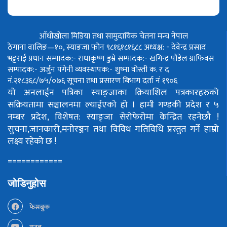
आँधीखोला मिडिया तथा सामुदायिक चेतना मन्च नेपाल
ठेगाना वालिङ—१०, स्याङजा फोन ९८१६१८१६८८
अध्यक्ष: - देवेन्द्र प्रसाद
भट्टराई
प्रधान सम्पादक:- राधाकृष्ण डुम्रे
सम्पादक:- खगिन्द्र पौडेल
ग्राफिक्स
सम्पादक:- अर्जुन पंगेनी
व्यवस्थापक:- शुष्मा वोस्ती
क. र द
नं.२१८३६८/७५/०७६
सूचना तथा प्रसारण बिभाग दर्ता नं १९०६
यो अनलाईन पत्रिका स्याङ्जाका क्रियाशिल पत्रकारहरुको
सक्रियतामा सञ्चालनमा ल्याईएको हो ।
हामी गण्डकी प्रदेश र ५
नम्बर प्रदेश, विशेषत: स्याङ्जा सेरोफेरोमा केन्द्रित रहनेछौ !
सुचना,जानकारी,मनोरञ्जन तथा विविध गतिविधि प्रस्तुत गर्ने हाम्रो
लक्ष्य रहेको छ !
============
जोडिनुहोस
फेसबुक