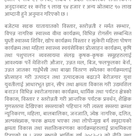
अनुदानबाट ११ करोड ९ लाख ९४ हजार र अन्य स्रोतबाट ९० लाख
आम्दानी हुने अनुमान गरिएको छ ।
बजेटमा सडक यातायातको विस्तार, स्तरोन्नती र मर्मत सम्भार,
विपन्न नागरिक स्वास्थ्य वीमा कार्यक्रम, विभिन्न रोगसँग सम्बन्धित
घुम्ती स्वास्थ्य शिविर, खोप कार्यक्रम विस्तार र सुत्केरी महिला पोषण
कार्यक्रम तथा महिला स्वास्थ्य स्वयंसेविका प्रोत्साहन कार्यक्रम, कृषि
तथा पशुपालन व्यवसायमा संलग्न कृषक-कृषक समूहहरुलाई
आवश्यक पर्ने मेशिनरी औजार, उन्नत मल, बिज, फलफूलका बेर्ना,
उन्नत जातका गाईभैसी तथा बाख्रा वितरण समेतका कार्यक्रमलाई
प्रोत्साहन गरी उत्पादन तथा उत्पादकत्व बढाउने बेरोजगार युवा
युवतीलाई आधारभूत ज्ञान, सीप तथा क्षमता विकास गरी उद्यमशिल
बनाउन विभिन्न स्वरोजगारका कार्यक्रम, धार्मिक तथा पर्यटन क्षेत्रको
विकास, विस्तार र स्तरोन्नती गरी आन्तरिक पर्यटक प्रवर्धन, शैक्षिक
गुणस्तरमा देखिएका समस्याको पहिचान गरी त्यस्ता समस्या क्रमश
न्यूनिकरण, महिला, बालबालिका, जनजाति, ज्येष्ठ नागरिक, दलित,
अल्पसंख्यक, फरक क्षमता भएका तथा लोपोन्मुख बर्ग समुदायको
क्षमता विकास तथा सशक्तिकरणका कार्यक्रमहरुलाई प्राथमिकता
दिइएको छ । नगर सभाले आर्थिक वर्ष २०८२-८३ को नीति तथा