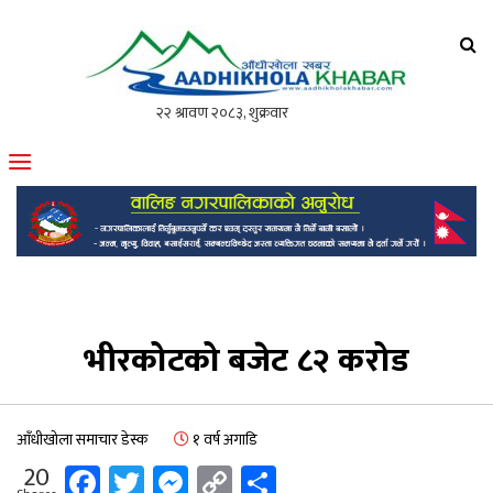
आँधीखोला खवर
मोफसलकै लोकप्रिय अनलाइन पत्रिका
भीरकोटको बजेट ८२ करोड
आँधीखोला समाचार डेस्क
१ वर्ष अगाडि
Facebook
Twitter
Messenger
Copy
Share
20