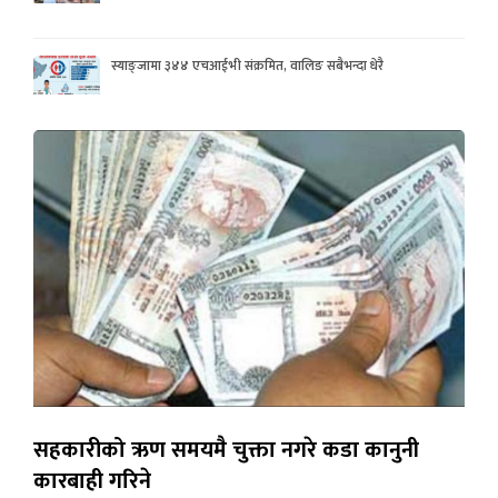
स्याङ्जामा ३४४ एचआईभी संक्रमित, वालिङ सबैभन्दा धेरै
सहकारीको ऋण समयमै चुक्ता नगरे कडा कानुनी
कारबाही गरिने