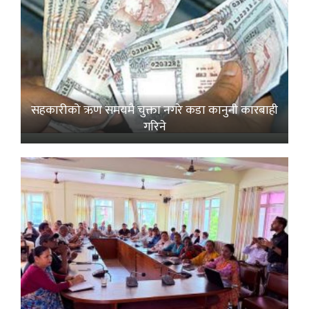
सहकारीको ऋण समयमै चुक्ता नगरे कडा कानुनी कारबाही
गरिने