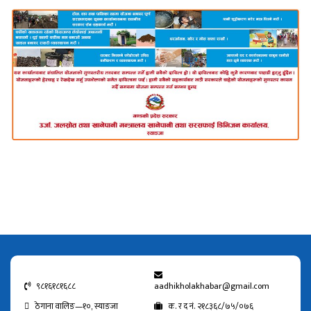
९८१६१८१६८८
aadhikholakhabar@gmail.com
ठेगाना वालिङ—१०, स्याङजा
क. र द नं. २१८३६८/७५/०७६