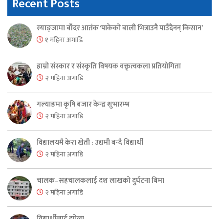
Recent Posts
स्याङ्जामा बाँदर आतंक ‘पाकेको बाली भित्राउनै पाउँदैनन् किसान’
१ महिना अगाडि
हाम्रो संस्कार र संस्कृति विषयक वक्तृत्वकला प्रतियोगिता
२ महिना अगाडि
गल्याङमा कृषि बजार केन्द्र शुभारम्भ
२ महिना अगाडि
विद्यालयमै केरा खेती : उद्यमी बन्दै विद्यार्थी
२ महिना अगाडि
चालक–सहचालकलाई दश लाखको दुर्घटना बिमा
२ महिना अगाडि
विद्यार्थीलाई झोला