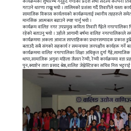
कार्यक्रमको शुभारम्भ गर्नुहुँदै गण्डकी प्रदेश सभा सदस्य कल्पना त
गराउने धारणा राख्नु भयो । तालिमको प्रशंसा गर्दै तिवारीले यस्ता कार
सामाजिक विकास कार्यलयको कार्यक्रमलाई स्थानीय तहहरुले समेत अ
मानसिक आत्मबल बढाउने स्पष्ट पार्नु भयो ।
कार्यक्रम वालिङ नगर उपप्रमुख कविता तिवारी गैह्रेले नगरपालिका भ
रहेको बताउनु भयो । उहाँले आगामी बर्षमा वालिङ नगरपालिकाले समेत यस
कार्यक्रममा अकला आवाज साप्ताहिकका प्रधानसम्पादक प्रकाश डुम्र
बताउदै सबै संगको सहकार्य र समन्वयमा जनपक्षीय कार्यहरू गर्ने ब
कार्यक्रममा वालिङ नगरपालिका शिक्षा अधिकृत दुर्गा गैह्रे,सामाजिक 
थापा,सामाजिक अगुवा महिला जैसरा रेग्मी, रेग्मी कार्यक्रममा वडा प्र
पुन,क्याप्टेन तारा प्रसाद श्रेष्ठ,वालिङ जेम्नेस्टिङका सचिव निरु भट्