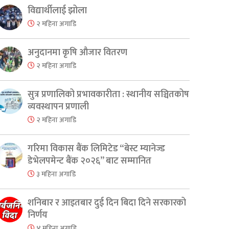
विद्यार्थीलाई झोला
२ महिना अगाडि
अनुदानमा कृषि औजार वितरण
२ महिना अगाडि
सुत्र प्रणालिको प्रभावकारीता : स्थानीय सञ्चितकोष
व्यवस्थापन प्रणाली
२ महिना अगाडि
गरिमा विकास बैंक लिमिटेड “बेस्ट म्यानेज्ड
डेभेलपमेन्ट बैंक २०२६” बाट सम्मानित
३ महिना अगाडि
शनिबार र आइतबार दुई दिन बिदा दिने सरकारको
निर्णय
४ महिना अगाडि