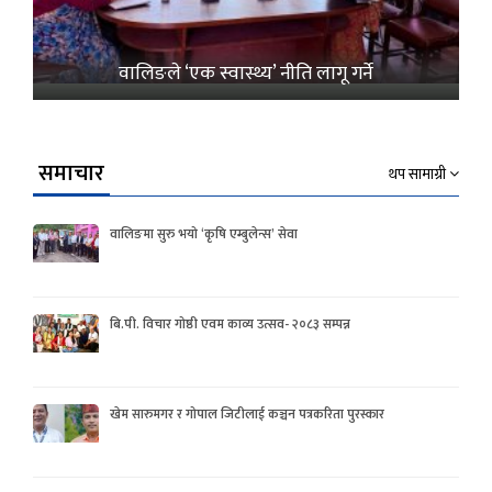
वालिङले ‘एक स्वास्थ्य’ नीति लागू गर्ने
समाचार
थप सामाग्री
वालिङमा सुरु भयो ‘कृषि एम्बुलेन्स’ सेवा
बि.पी. विचार गोष्ठी एवम काव्य उत्सव- २०८३ सम्पन्न
खेम सारुमगर र गोपाल जिटीलाई कञ्चन पत्रकरिता पुरस्कार