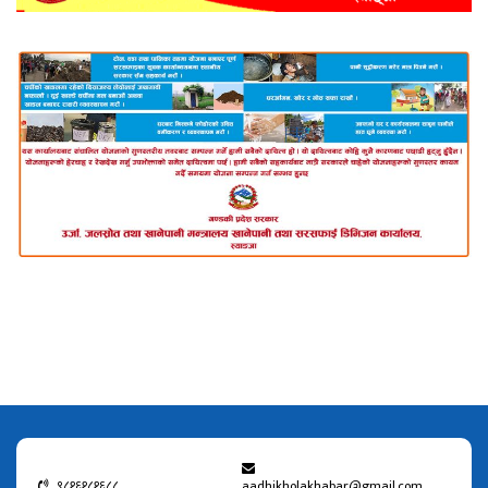
९८१६१८१६८८
aadhikholakhabar@gmail.com