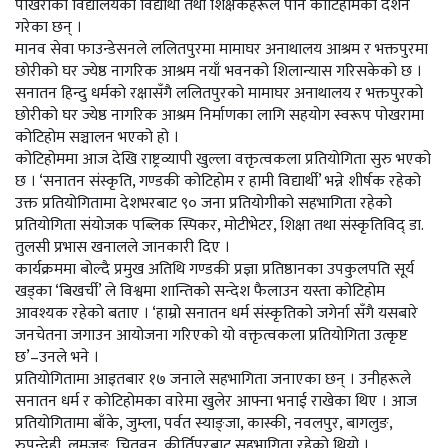
पोखराका विद्यालयका विद्यार्थी तथा शिक्षकहरूले पनि कोटिहोमको दर्शन
गरेका छन् ।
मानव सेवा फाउन्डेसनले ललितपुरमा मामाघर अनाथालय आश्रम र भक्तपुरमा
छोरीको घर ज्येष्ठ नागरिक आश्रम नयाँ भवनको शिलान्यास गरिसकेको छ ।
सनातन हिन्दु धर्मको रक्षासँगै ललितपुरको मामाघर अनाथालय र भक्तपुरको
छोरीको घर ज्येष्ठ नागरिक आश्रम निर्माणका लागि सहयोग स्वरूप पोखरामा
कोटिहोम सञ्चालन भएको हो ।
कोटिहोममा आज देखि राष्ट्रव्यापी खुल्ला वक्तृत्वकला प्रतियोगिता सुरु भएको
छ । ‘सनातन संस्कृति, गण्डकी कोटिहोम र हामी विद्यार्थी’ भन्ने शीर्षक रहेको
उक्त प्रतियोगितामा देशभरबाट ९० जना प्रतियोगीको सहभागिता रहेको
प्रतियोगिता संयोजक पब्लिक स्पिकर, मोटीभेटर, शिक्षा तथा संस्कृतिविद् डा.
तुलसी प्रभास खनालले जानकारी दिए ।
कार्यक्रममा बोल्दै प्रमुख अतिथि गण्डकी प्रज्ञा प्रतिष्ठानका उपकुलपति सूर्य
खड्का ‘बिखर्ची’ ले विश्वमा शान्तिको सन्देश फैलाउन यस्ता कोटिहोम
आवश्यक रहेको बताए । ‘हाम्रो सनातन धर्म संस्कृतिको जगेर्ना सँगै यसबारे
जनचेतना जगाउन आयोजना गरिएको यो वक्तृत्वकला प्रतियोगिता उत्कृष्ट
छ’–उनले भने ।
प्रतियोगितामा आइतबार १७ जनाले सहभागिता जनाएका छन् । उनीहरूले
सनातन धर्म र कोटिहोमका वारेमा खुलेर आफ्ना भनाई राखेका थिए । आज
प्रतियोगितामा बाँके, जुम्ला, पर्वत स्याङ्जा, कास्की, नवलपुर, बागलुङ,
रुपन्देही, लमजुङ, चितवन, कीर्तिपुरबाट सहभागिता रहेको थियो ।