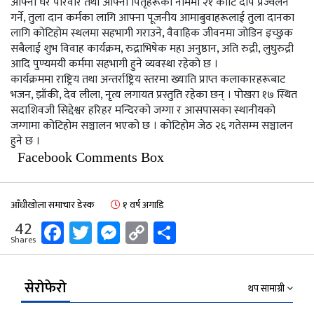
आफ्नो घर परिवार तथा आफ्ना पितृहरूको नाममा २१ कोटि दीप प्रज्वलन
गर्ने, तुला दान कर्मका लागि आफ्ना पूजनीय आमाबुवाहरूलाई तुला दानका
लागि कोटिहोम स्थलमा सहभागी गराउने, वैवाहिक जीवनमा जोडिन इच्छुक
सबैलाई शुभ विवाह कार्यक्रम, रुद्राभिषेक महा अनुष्ठान, अति रुद्री, लुघुरुद्री
आदि पुण्यमयी कर्ममा सहभागी हुने व्यवस्था रहेको छ ।
कार्यक्रममा राष्ट्रिय तथा अन्तर्राष्ट्रिय स्तरमा ख्याति प्राप्त कलाकारहरूबाट
भजन, झाँकी, देव लीला, नृत्य लगायत प्रस्तुति रहेका छन् । पोखरा १७ स्थित
सदाशिवजी सिद्देश्वर हरिहर मन्दिरको जग्गा र आसपासका स्थानीयको
जग्गामा कोटिहोम सञ्चालन भएको छ । कोटिहोम जेठ २६ गतेसम्म सञ्चालन
हुने छ ।
Facebook Comments Box
आँधीखोला समाचार डेस्क
१ वर्ष अगाडि
Facebook
Twitter
Messenger
Copy
Share
42
Shares
Link
सेरोफेरो
थप सामाग्री