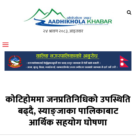
आँधीखोला खवर
मोफसलकै लोकप्रिय अनलाइन पत्रिका
कोटिहोममा जनप्रतिनिधिको उपस्थिति
बढ्दै, स्याङ्जाका पालिकाबाट
आर्थिक सहयोग घोषणा