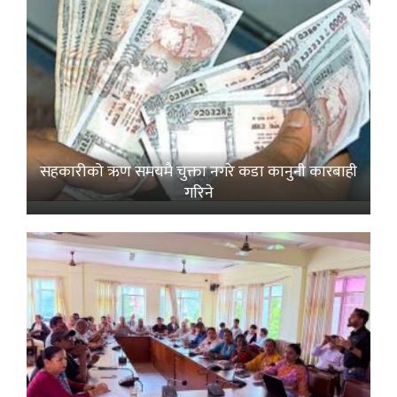
सहकारीको ऋण समयमै चुक्ता नगरे कडा कानुनी कारबाही
गरिने