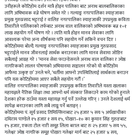
उनीहरूले कोटिहोम दर्शन मात्रै होइन पालिका बाट अनाथ बालबालिकाका
लागि अभिभावक वन्ने घोषण समेत गरे । गल्याङ्ग नगरपालिका स्याङ्जाका
प्रमुख गुरुप्रसाद भट्टराई र वालिङ नगरपालिका स्याङ्जाकी उपप्रमुख कविता
तिवारीले पालिकाको तर्फबाट अनाथ वाल वालिकाको अभिभावक बन्न १÷१
लाख सहयोग गर्ने घोषण गरे । त्यति मात्रै होइन मानव सेवाका लागि
आवश्यक परेमा अन्य शीर्षकमा पनि सहयोग गर्ने सकिने वचन दिए ।
कोटिहोममा बोल्दै गल्याङ्ग नगरपालिका स्याङ्जाका प्रमुख गुरुप्रसाद
भट्टराईले मानव जीवनलाई सार्थक बनाउनका लागि मानव सेवामा जोडिन
सबैलाई आग्रह गरे । ‘मानव सेवा फाउन्डेसनले अनाथ वाल वालिका र ज्येष्ठ
नागरिकको लालन पोषणको अभियानमा सञ्चालन गरेको यो कोटिहोम
आफैमा उत्कृष्ट छ’ उनले भने, ‘धर्तीमा आफ्नो उपस्थितिलाई सार्थकता बनाउन
पनि यस कोटिहोममा आएर सबैले सहयोग गरौँ ।’
वालिङ नगरपालिका स्याङ्जाकी उपप्रमुख कविता तिवारीले यस्ता खलाका
महायज्ञले नैतिक शिक्षा तथा आफ्नो धर्म संस्कार सिकाउने काम गरेको हुनाले
देशका हरेक ठाउँमा यस्ता महायज्ञ गर्नु पर्ने उल्लेख गरिन् । उनले देशलाई धर्म
सापेक्ष बनाउनका लागि सबै लाग्नु पर्ने बताइन् ।
कोटिहोममा पं. सूर्य प्रसाद तिमिल्सिनाबाट २५ हजार ५ सय ५ अर्घखाचीका
दधिराम पाण्डेले १५ हजार १ सय १५, पोखरा–१० का कुमान सिंह गुरुङबाट
१५ हजार, एकता टोल नारी समूह लिला बराल बाट रु २५ हजार ५ सय ५५,
गलेश्वर ज्येष्ठ नागरिक समूह पोखरा गलेश्वर मार्ग बाट २५ हजार ४ सय,