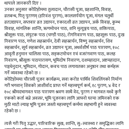
थापाले जानकारी दिए ।
उनका अनुसार कोटिहोममा तुलादान, चौरासी पूजा, ग्रहशान्ति, विवाह,
व्रतबन्ध, पितृ पुराणम् (हरिवंश पुराण), कालसर्पयोग पूजा, मंगल चतुर्थी
व्रतउद्यापन, सप्तवार व्रत उद्यापन, एकादशी व्रत उद्यापन, अर्क विवाह, कुम्भ
विवाह, मांगलिक शान्ति, ऋणमोचन पाठ, शनि मृत्युञ्जय पाठ, शक्तिपाठ,
श्रीसूक्त पाठ, संपुटक पाठ (चण्डी पाठ), रोगनिवारण पाठ, ग्रहसूक्त पाठ, दुःख
निवारण पाठ, गणेश सहस्रार्चन, देवी सहस्रार्चन, विष्णु सहस्रार्चन, शिव
सहस्रार्चन, सूर्य सहस्रार्चन, व्रत उद्यापन पूजा, अथर्वशीर्ष पाठ पारायण, १०८
आवृती हनुमान चालिसा पाठ, सड्कटमोचन एवं वजरंगवाण पाठ, कलह
निवारण, श्रीसूक्त पाठपारायण, भूमिदोष निवारण, दशमहादान, अष्टमहादान,
पञ्चधेनुदान, भूमिदान, गोदान, कवच पाठ लगायतका अनुष्ठान तथा कर्महरू
गर्ने व्यवस्था रहेको छ ।
कोटिहोममा चौरासी पूजन कार्यक्रम, सवा करोड पार्थिव शिवलिंगको निर्माण
गरी भगवान् शिवको आशीर्वाद प्राप्त गर्ने महत्त्वपूर्ण कर्म, १८ पुराण, ४ वेद र
१०८ श्रीमदभागवत पाठ पारायण श्रवण साथै वेद, पुराण र भागवत मध्ये कुनै
एकको कर्ता बन्ने अवसर, भूमि पूजनका लागि आफ्नो घरमा जमिनको एक
मुठी माटो ल्याइ भूमि पूजन जस्तो महत्त्वपूर्ण कर्ममा सहभागी हुने व्यवस्था
रहेको छ ।
त्यसै गरी पितृ उद्धार, पारिवारिक सुख, शान्ति, सु–स्वास्थ्य र समृद्धिका लागि