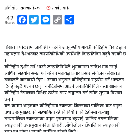
आँधीखोला समाचार डेस्क
१ वर्ष अगाडि
Facebook
Twitter
Messenger
Copy
Share
42
Shares
Link
पोखरा । पोखरामा जारी श्री गण्डकी शतकुण्डीय गायत्री कोटिहोम विराट ज्ञान
महायज्ञमा देशभरबाट जनप्रतिनिधिको उपस्थिति दिनप्रतिदिन बढ्दै गएको छ
।
कोटिहोम दर्शन गर्न आउने जनप्रतिनिधिले शुभकामना सन्देश मात्र नभई
आर्थिक सहयोग समेत गर्ने गरेको महायज्ञ प्रचार प्रसार संयोजक लेखराज
ढकालले जानकारी दिए । उनका अनुसार कोटिहोममा सहयोग गर्ने भक्तजन
दिनहुँ बढ्दै गएका छन् । कोटिहोममा आउने जनप्रतिनिधिले यस्ता खालका
कोटिहोम नेपालका विभिन्न ठाउँमा गएर सञ्चालन गर्न समेत सुझाव दिएका
छन् ।
यस क्रममा आइतबार कोटिहोममा स्याङ्जा जिल्लाका पालिका बाट प्रमुख
तथा उपप्रमुखहरुको सहभागिता रहेको थियो । कोटिहोममा गल्याङ्ग
नगरपालिका स्याङ्जाका प्रमुख गुरुप्रसाद भट्टराई, वालिङ नगरपालिका
स्याङ्जाकी उपप्रमुख कविता तिवारी, आँधीखोल गाउँपालिका स्याङ्जाकी
उपाध्यक्ष सीता थापाको उपस्थित रहेको थियो ।