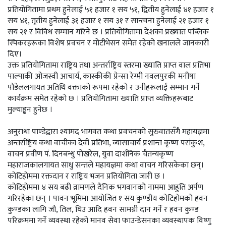
प्रतियोगितामा प्रथम हुनेलाई ५१ हजार १ सय ५१, द्वितीय हुनेलाई ४१ हजार १
सय ४१, तृतीय हुनेलाई ३१ हजार १ सय ३१ र सान्त्वना हुनेलाई २१ हजार १
सय २१ र विविध सम्मान गरिने छ । प्रतियोगितामा देशका प्रख्यात पब्लिक
स्पिकरहरूका विशेष प्रवचन र मोटीभेसन समेत रहेको खनालले जानकारी
दिए।
उक्त प्रतियोगितामा राष्ट्रिय तथा अन्तर्राष्ट्रिय स्तरमा ख्याति प्राप्त वाल प्रतिभा
पाल्पाकी ओजस्वी आचार्य, कास्कीकी प्रेन्सा रेग्मी नवलपुरकी मनीषा
पौडेललगायत अतिथि वक्ताको रूपमा रहेको र उनीहरूलाई सम्मान गर्ने
कार्यक्रम समेत रहेको छ । प्रतियोगितामा ख्याति प्राप्त व्यक्तिहरूबाट
मुल्याड्ढन हुनेछ ।
अनुराधा पाण्डेद्वारा श्यामद भागवत कथा प्रवचनको सुरुवातसँगै महायज्ञमा
अन्तर्राष्ट्रिय कथा वाचीका देवी प्रतिभा, व्यासाचार्य प्रशान्त कृष्ण परांकुश,
वाचन प्रवीण पं. दिनबन्धु पोखरेल, युवा दार्शनिक चैतन्यकृष्ण
महाराजकालगायत साधु सन्तले महायज्ञमा कथा वाचन गरिसकेका छन्।
कोटिहोममा रक्तदान र राष्ट्रिय भजन प्रतियोगिता जारी छ ।
कोटिहोममा ४ सय बढी व्रामणले दैनिक भगवानको नाममा आहुति अर्पण
गरिरहेका छन् । पावन भूमिमा आयोजित १ सय कुण्डीय कोटिहोमको हवन
कुण्डका लागि जौ, तिल, घिउ आदि हवन सामग्री दान गर्ने र हवन कुण्ड
परिक्रममा गर्ने व्यवस्था रहेको मानव सेवा फाउन्डेसनका व्यवस्थापक विष्णु