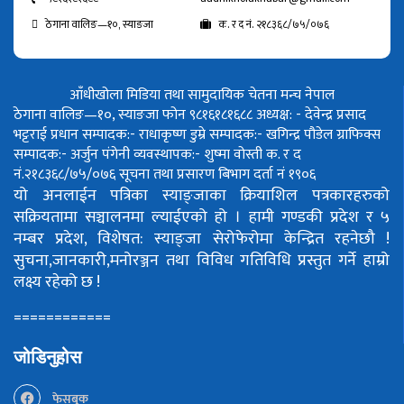
ठेगाना वालिङ—१०, स्याङजा
क. र द नं. २१८३६८/७५/०७६
आँधीखोला मिडिया तथा सामुदायिक चेतना मन्च नेपाल
ठेगाना वालिङ—१०, स्याङजा फोन ९८१६१८१६८८
अध्यक्ष: - देवेन्द्र प्रसाद
भट्टराई
प्रधान सम्पादक:- राधाकृष्ण डुम्रे
सम्पादक:- खगिन्द्र पौडेल
ग्राफिक्स
सम्पादक:- अर्जुन पंगेनी
व्यवस्थापक:- शुष्मा वोस्ती
क. र द
नं.२१८३६८/७५/०७६
सूचना तथा प्रसारण बिभाग दर्ता नं १९०६
यो अनलाईन पत्रिका स्याङ्जाका क्रियाशिल पत्रकारहरुको
सक्रियतामा सञ्चालनमा ल्याईएको हो ।
हामी गण्डकी प्रदेश र ५
नम्बर प्रदेश, विशेषत: स्याङ्जा सेरोफेरोमा केन्द्रित रहनेछौ !
सुचना,जानकारी,मनोरञ्जन तथा विविध गतिविधि प्रस्तुत गर्ने हाम्रो
लक्ष्य रहेको छ !
============
जोडिनुहोस
फेसबुक