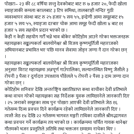
पोखरा– २३ की ८८ वर्षिया सन्तु देवकोबाट बाट रु ७ हजार २०, फेदी खोला
स्याङ्जाकी कमला बरालबाट ३ टिप समिधा, तालबराही मन्दिर गुठी
व्यवस्थापन संस्था बाट रु २५ हजार ५ सय ५५, इन्द्रेणी आमा समूहबाट १५
हजार ५ सय ५५, स्याङ्जा दरबार चोक आमा समूह फेदी खोला ४ बाट ११
हजार ५ सय सहयोग प्रदान भएको छ ।
केही न केही सहयोग गरौँ भन्ने भाव बोकेर कोटिहोम आउने गरेका भक्तजनहरू
महायज्ञका सङ्कल्पकर्ता बालयोगेश्वर श्री विजय कृष्णमूर्तिजी महाराजको
अभियानबाट प्रभावित भए पछि मानव सेवामा जोड्न जग्गा नै दान गरेका छन्
।
महायज्ञका सङ्कल्पकर्ता बालयोगेश्वर श्री विजय कृष्णमूर्तिजी महाराजका
अनुसार विराट महायज्ञमा अन्नपूर्ण गाउँपालिका, सल्यानस्थित विष्णु जैसीले ३
रोपनी ३ पैसा र दुर्गादत्त उपाध्याय पौडेलले ५ रोपनी २ पैसा ३ दाम जग्गा दान
गरेका छन् ।
कोटिहोम शनिवार देखि अन्तर्राष्ट्रिय ख्यातिप्राप्त कथा वाचीका देवी प्रतिभाले
कथा वाचन गरेको महायज्ञका सह निर्देशक युवक लामिछानेले जानकारी दिए
। २५ जनाको समूहका साथ पुनः पोखरा आएकी देवी प्रतिभाले जेठ १६
गतेसम्म दिव्य प्रवचन दिने कार्यक्रम रहेको लामिछानेले जानकारी दिए ।
त्यस्तै जेठ १४ देखि २२ गतेसम्म भागवत मञ्जरी राधिका दासीले श्रीमद्भागवत
कथा प्रवचन गर्ने कार्यक्रम तय भएको छ । कार्यक्रममा चर्चित गायक थानेश्वर
गौतमको भजन प्रस्तुतिले अतिथि तथा भक्तजन छमछम नाचेका थिए ।