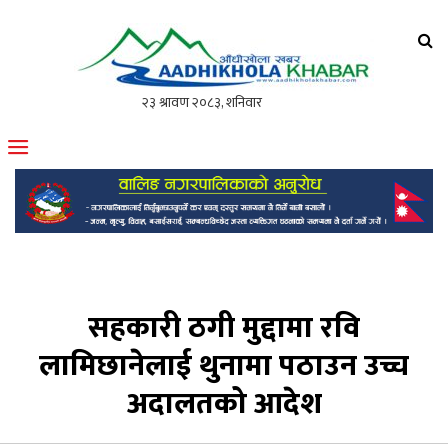
आँधीखोला खवर
मोफसलकै लोकप्रिय अनलाइन पत्रिका
सहकारी ठगी मुद्दामा रवि
लामिछानेलाई थुनामा पठाउन उच्च
अदालतको आदेश