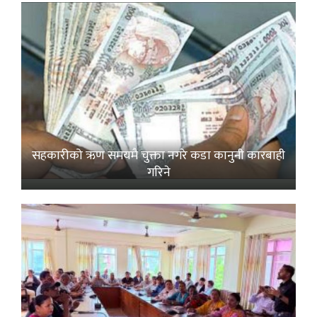
सहकारीको ऋण समयमै चुक्ता नगरे कडा कानुनी कारबाही
गरिने