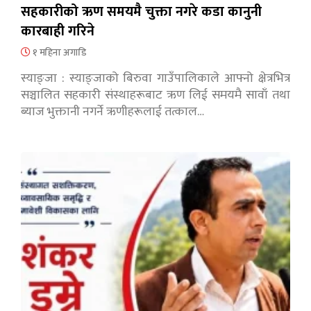
सहकारीको ऋण समयमै चुक्ता नगरे कडा कानुनी
कारबाही गरिने
१ महिना अगाडि
स्याङ्जा : स्याङ्जाको बिरुवा गाउँपालिकाले आफ्नो क्षेत्रभित्र
सञ्चालित सहकारी संस्थाहरूबाट ऋण लिई समयमै सावाँ तथा
ब्याज भुक्तानी नगर्ने ऋणीहरूलाई तत्काल…