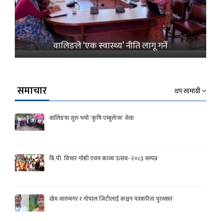
वालिङले ‘एक स्वास्थ्य’ नीति लागू गर्ने
समाचार
थप सामाग्री
वालिङमा सुरु भयो ‘कृषि एम्बुलेन्स’ सेवा
बि.पी. विचार गोष्ठी एवम काव्य उत्सव- २०८३ सम्पन्न
खेम सारुमगर र गोपाल जिटीलाई कञ्चन पत्रकरिता पुरस्कार