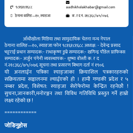
९८१६१८१६८८
aadhikholakhabar@gmail.com
ठेगाना वालिङ—१०, स्याङजा
क. र द नं. २१८३६८/७५/०७६
आँधीखोला मिडिया तथा सामुदायिक चेतना मन्च नेपाल
ठेगाना वालिङ—१०, स्याङजा फोन ९८१६१८१६८८
अध्यक्ष: - देवेन्द्र प्रसाद
भट्टराई
प्रधान सम्पादक:- राधाकृष्ण डुम्रे
सम्पादक:- खगिन्द्र पौडेल
ग्राफिक्स
सम्पादक:- अर्जुन पंगेनी
व्यवस्थापक:- शुष्मा वोस्ती
क. र द
नं.२१८३६८/७५/०७६
सूचना तथा प्रसारण बिभाग दर्ता नं १९०६
यो अनलाईन पत्रिका स्याङ्जाका क्रियाशिल पत्रकारहरुको
सक्रियतामा सञ्चालनमा ल्याईएको हो ।
हामी गण्डकी प्रदेश र ५
नम्बर प्रदेश, विशेषत: स्याङ्जा सेरोफेरोमा केन्द्रित रहनेछौ !
सुचना,जानकारी,मनोरञ्जन तथा विविध गतिविधि प्रस्तुत गर्ने हाम्रो
लक्ष्य रहेको छ !
============
जोडिनुहोस