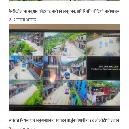
फेदीखोलामा क्युआर कोडबाट मौरीको अनुगमन, प्रविधिसँग जोडियो मौरीपालन
१ महिना अगाडि
अपराध नियन्त्रण र अनुसन्धानमा सघाउन अर्जुनचौपारीमा १३ सीसीटीभी जडान
१ महिना अगाडि