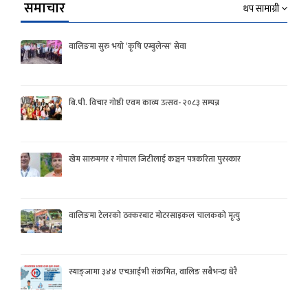
समाचार
थप सामाग्री
वालिङमा सुरु भयो ‘कृषि एम्बुलेन्स’ सेवा
बि.पी. विचार गोष्ठी एवम काव्य उत्सव- २०८३ सम्पन्न
खेम सारुमगर र गोपाल जिटीलाई कञ्चन पत्रकरिता पुरस्कार
वालिङमा टेलरको ठक्करबाट मोटरसाइकल चालकको मृत्यु
स्याङ्जामा ३४४ एचआईभी संक्रमित, वालिङ सबैभन्दा धेरै