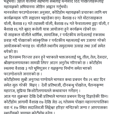
भन्नुभयो। उहाँले र्यालीमा सहभागी सबैलाई धन्यवाद दिँदै पोखरेलीहरूलाई
महायज्ञको अभियानमा जोडिन आह्वान गर्नुभयो।
मानवसेवा फाउण्डेशनका अनुसार, कोटिहोम महायज्ञको प्रचारका लागि थप
कार्यक्रमहरू पनि सञ्चालन भइरहेका छन्। बैशाख १२ गते मोटरसाइकल
र्याली, बैशाख १३ गते ट्याक्सी र्याली, बैशाख १४ गते फेवातालमा डुङ्गा र्याली, र
बैशाख १६ गते बृहत् कशेली यात्रा आयोजना हुने कार्यक्रम रहेको छ।
यो साइकल र्यालीले धार्मिक, सामाजिक, र पर्यटकीय सन्देशलाई एकसाथ
प्रवाह गर्दै पोखराको सांस्कृतिक र पर्यटकीय महत्वलाई थप उजागर गरेको
आयोजकको भनाइ छ। र्यालीले स्थानीय समुदायमा उत्साह तथा उर्जा समेत
थपेको छ।
४१ दिनसम्म निरन्तर हवन हुने भएकाले भक्तजनलाई घ्यू, तील, तेल, देवदार,
श्रीखण्डलगायतका सामग्री लिएर आउन अनुरोध गरिएको छ । कोटीहोम
स्थलमा वैशाख ३ गते भूमिपूजन र यज्ञकुण्ड निर्माण समेत भएको
फाउण्डेशनले जनाएको छ ।
कोटीहोममा सुश्री अनुराधा पाण्डेयले भागवत कथा प्रबचन चैत्र २९ बाट दिन
समेत सुरु गरेकी थिइन् । देवी प्रतिभाजी, दीनबन्धु पोखरेल, चैतन्यकृष्ण
महाराज, सुप्रिया किशोरीलगायतले कथावाचन गर्नेछन् ।
आज गत शुक्रबार देखि देबी प्रतिभाले भागवत प्रबचन दिनहु दिइरहेकी छिन।
कोटीहोम आगामी वैशाख १७ देखि जेठ २६ गतेसम्म पोखरा महानगरपालिका
वडा नं. १७ स्थित सदाशिवजी सिद्देश्वर हरिहर मन्दिरको जग्गा र आपपासका
स्थानीयको जग्गामा कोटीहोम हुनेछ ।