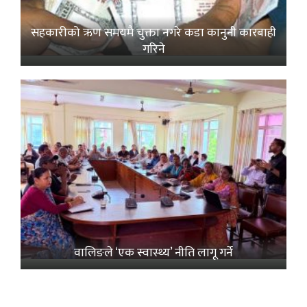
सहकारीको ऋण समयमै चुक्ता नगरे कडा कानुनी कारबाही
गरिने
वालिङले ‘एक स्वास्थ्य’ नीति लागू गर्ने