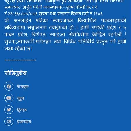
भट्टराई
प्रधान सम्पादक:- राधाकृष्ण डुम्रे
सम्पादक:- खगिन्द्र पौडेल
ग्राफिक्स
सम्पादक:- अर्जुन पंगेनी
व्यवस्थापक:- शुष्मा वोस्ती
क. र द
नं.२१८३६८/७५/०७६
सूचना तथा प्रसारण बिभाग दर्ता नं १९०६
यो अनलाईन पत्रिका स्याङ्जाका क्रियाशिल पत्रकारहरुको
सक्रियतामा सञ्चालनमा ल्याईएको हो ।
हामी गण्डकी प्रदेश र ५
नम्बर प्रदेश, विशेषत: स्याङ्जा सेरोफेरोमा केन्द्रित रहनेछौ !
सुचना,जानकारी,मनोरञ्जन तथा विविध गतिविधि प्रस्तुत गर्ने हाम्रो
लक्ष्य रहेको छ !
============
जोडिनुहोस
फेसबुक
युटूब
ट्विटहरु
इन्स्टाग्राम