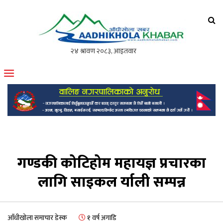
आँधीखोला खवर
मोफसलकै लोकप्रिय अनलाइन पत्रिका
गण्डकी कोटिहोम महायज्ञ प्रचारका
लागि साइकल र्याली सम्पन्न
आँधीखोला समाचार डेस्क
१ वर्ष अगाडि