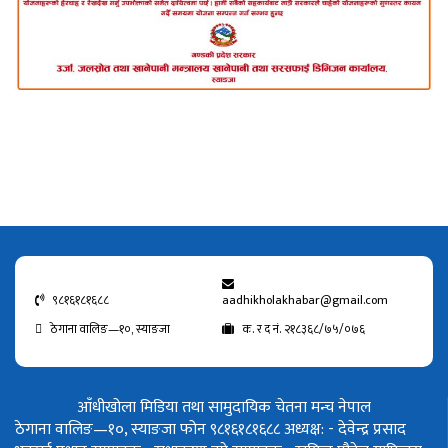
९८१६१८१६८८
aadhikholakhabar@gmail.com
ठेगाना वालिङ—१०, स्याङजा
क. र द नं. २१८३६८/७५/०७६
आँधीखोला मिडिया तथा सामुदायिक चेतना मन्च नेपाल
ठेगाना वालिङ—१०, स्याङजा फोन ९८१६१८१६८८
अध्यक्ष: - देवेन्द्र प्रसाद