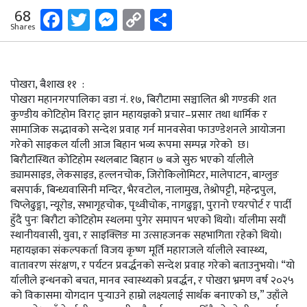
Facebook
Twitter
Messenger
Copy
Share
68
Shares
Link
पोखरा, बैशाख ११ :
पोखरा महानगरपालिका वडा नं. १७, बिरौटामा सञ्चालित श्री गण्डकी शत
कुण्डीय कोटिहोम विराट् ज्ञान महायज्ञको प्रचार–प्रसार तथा धार्मिक र
सामाजिक सद्भावको सन्देश प्रवाह गर्न मानवसेवा फाउण्डेशनले आयोजना
गरेको साइकल र्याली आज बिहान भव्य रूपमा सम्पन्न गरेको छ।
बिरौटास्थित कोटिहोम स्थलबाट बिहान ७ बजे सुरु भएको र्यालीले
ड्यामसाइड, लेकसाइड, हल्लनचोक, जिरोकिलोमिटर, मालेपाटन, बाग्लुङ
बसपार्क, बिन्ध्यवासिनी मन्दिर, भैरवटोल, नालामुख, तेश्रोपट्टी, महेन्द्रपुल,
चिप्लेढुङ्गा, न्यूरोड, सभागृहचोक, पृथ्वीचोक, नागढुङ्गा, पुरानो एयरपोर्ट र पार्दी
हुँदै पुनः बिरौटा कोटिहोम स्थलमा पुगेर समापन भएको थियो। र्यालीमा सयौं
स्थानीयवासी, युवा, र साइक्लिङ मा उत्साहजनक सहभागिता रहेको थियो।
महायज्ञका संकल्पकर्ता विजय कृष्ण मूर्ति महाराजले र्यालीले स्वास्थ्य,
वातावरण संरक्षण, र पर्यटन प्रवर्द्धनको सन्देश प्रवाह गरेको बताउनुभयो। “यो
र्यालीले इन्धनको बचत, मानव स्वास्थ्यको प्रवर्द्धन, र पोखरा भ्रमण वर्ष २०२५
को विकासमा योगदान पुर्‍याउने हाम्रो लक्ष्यलाई सार्थक बनाएको छ,” उहाँले