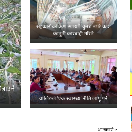
सहकारीको ऋण समयमै चुक्ता नगरे कडा
कानुनी कारबाही गरिने
्राउनै
वालिङले ‘एक स्वास्थ्य’ नीति लागू गर्ने
थप सामाग्री