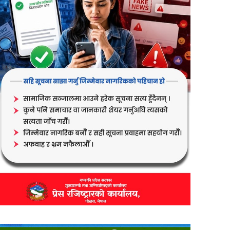
er
are