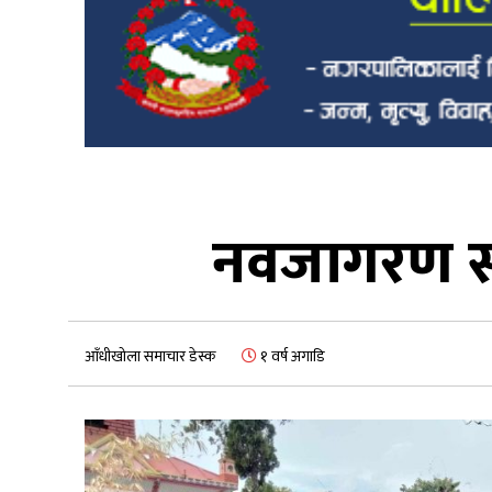
नवजागरण संस
आँधीखोला समाचार डेस्क
१ वर्ष अगाडि