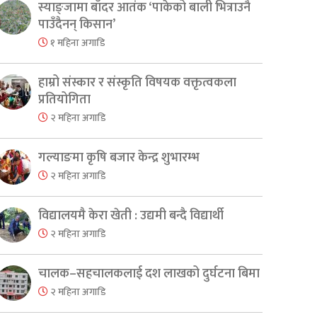
स्याङ्जामा बाँदर आतंक ‘पाकेको बाली भित्राउनै
पाउँदैनन् किसान’
१ महिना अगाडि
हाम्रो संस्कार र संस्कृति विषयक वक्तृत्वकला
प्रतियोगिता
२ महिना अगाडि
गल्याङमा कृषि बजार केन्द्र शुभारम्भ
२ महिना अगाडि
विद्यालयमै केरा खेती : उद्यमी बन्दै विद्यार्थी
२ महिना अगाडि
चालक–सहचालकलाई दश लाखको दुर्घटना बिमा
२ महिना अगाडि