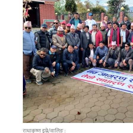
राधाकृष्ण डुम्रे/वालिङ :