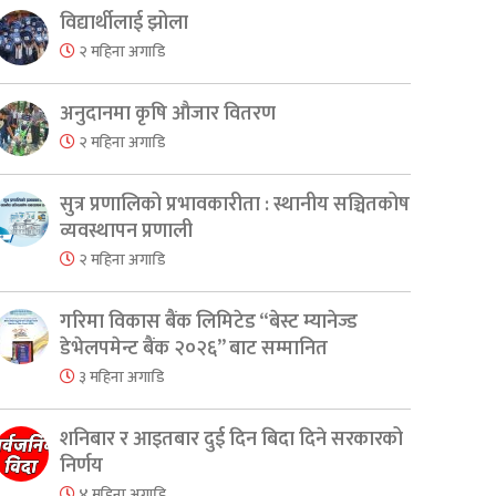
विद्यार्थीलाई झोला
२ महिना अगाडि
अनुदानमा कृषि औजार वितरण
२ महिना अगाडि
सुत्र प्रणालिको प्रभावकारीता : स्थानीय सञ्चितकोष
व्यवस्थापन प्रणाली
२ महिना अगाडि
गरिमा विकास बैंक लिमिटेड “बेस्ट म्यानेज्ड
डेभेलपमेन्ट बैंक २०२६” बाट सम्मानित
३ महिना अगाडि
शनिबार र आइतबार दुई दिन बिदा दिने सरकारको
निर्णय
४ महिना अगाडि