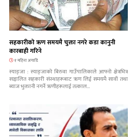
सहकारीको ऋण समयमै चुक्ता नगरे कडा कानुनी
कारबाही गरिने
१ महिना अगाडि
स्याङ्जा : स्याङ्जाको बिरुवा गाउँपालिकाले आफ्नो क्षेत्रभित्र
सञ्चालित सहकारी संस्थाहरूबाट ऋण लिई समयमै सावाँ तथा
ब्याज भुक्तानी नगर्ने ऋणीहरूलाई तत्काल…