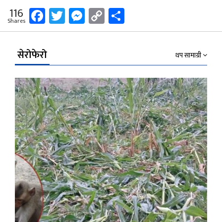
Facebook
Twitter
Messenger
Copy
Share
116
Shares
Link
सेरोफेरो
थप सामाग्री