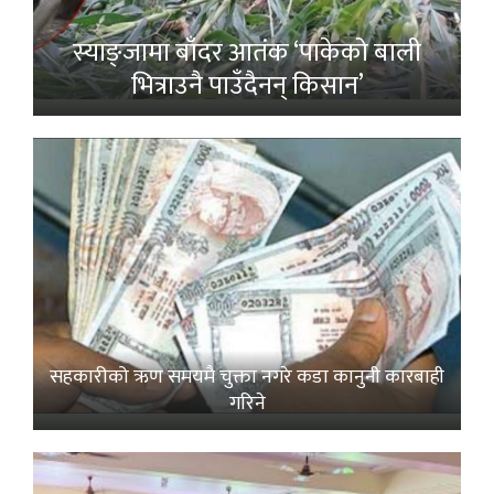
स्याङ्जामा बाँदर आतंक ‘पाकेको बाली
भित्राउनै पाउँदैनन् किसान’
सहकारीको ऋण समयमै चुक्ता नगरे कडा कानुनी कारबाही
गरिने