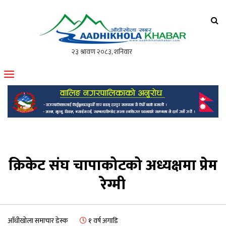
आँधीखोला खवर
मोफसलकै लोकप्रिय अनलाइन पत्रिका
क्रिकेट संघ चापाकोटको अध्यक्षमा प्रेम
रेग्मी
आँधीखोला समाचार डेस्क
१ वर्ष अगाडि