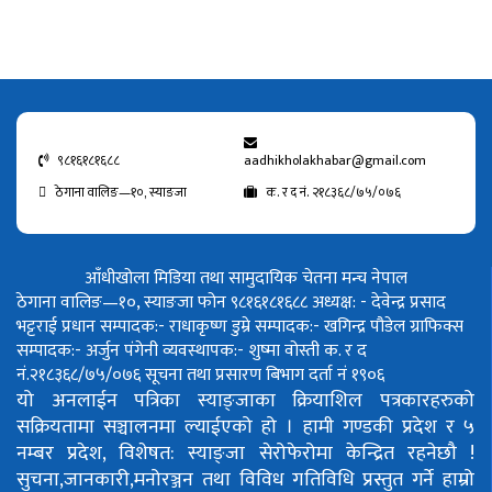
९८१६१८१६८८
aadhikholakhabar@gmail.com
ठेगाना वालिङ—१०, स्याङजा
क. र द नं. २१८३६८/७५/०७६
आँधीखोला मिडिया तथा सामुदायिक चेतना मन्च नेपाल
ठेगाना वालिङ—१०, स्याङजा फोन ९८१६१८१६८८
अध्यक्ष: - देवेन्द्र प्रसाद
भट्टराई
प्रधान सम्पादक:- राधाकृष्ण डुम्रे
सम्पादक:- खगिन्द्र पौडेल
ग्राफिक्स
सम्पादक:- अर्जुन पंगेनी
व्यवस्थापक:- शुष्मा वोस्ती
क. र द
नं.२१८३६८/७५/०७६
सूचना तथा प्रसारण बिभाग दर्ता नं १९०६
यो अनलाईन पत्रिका स्याङ्जाका क्रियाशिल पत्रकारहरुको
सक्रियतामा सञ्चालनमा ल्याईएको हो ।
हामी गण्डकी प्रदेश र ५
नम्बर प्रदेश, विशेषत: स्याङ्जा सेरोफेरोमा केन्द्रित रहनेछौ !
सुचना,जानकारी,मनोरञ्जन तथा विविध गतिविधि प्रस्तुत गर्ने हाम्रो