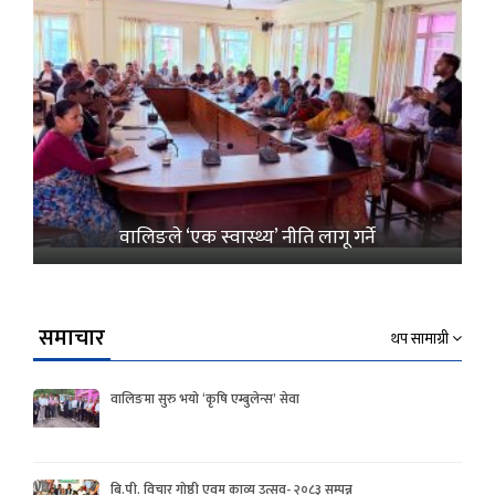
वालिङले ‘एक स्वास्थ्य’ नीति लागू गर्ने
समाचार
थप सामाग्री
वालिङमा सुरु भयो ‘कृषि एम्बुलेन्स’ सेवा
बि.पी. विचार गोष्ठी एवम काव्य उत्सव- २०८३ सम्पन्न