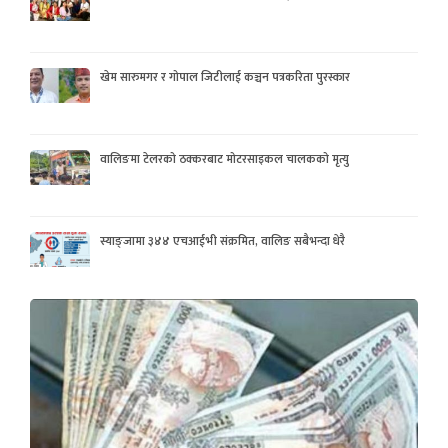
खेम सारुमगर र गोपाल जिटीलाई कञ्चन पत्रकरिता पुरस्कार
वालिङमा टेलरको ठक्करबाट मोटरसाइकल चालकको मृत्यु
स्याङ्जामा ३४४ एचआईभी संक्रमित, वालिङ सबैभन्दा धेरै