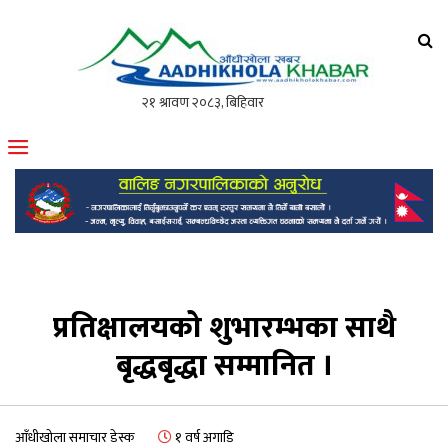
आँधीखोला खवर
मोफसलकै लोकप्रिय अनलाइन पत्रिका
प्रतिक्षालयको शुभारम्भका साथै
बृद्धबृद्धा सम्मानित ।
आँधीखोला समाचार डेस्क
१ वर्ष अगाडि