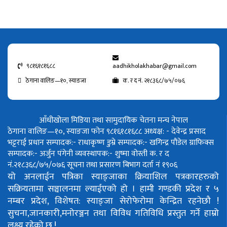
९८१६१८१६८८
aadhikholakhabar@gmail.com
ठेगाना वालिङ—१०, स्याङजा
क. र द नं. २१८३६८/७५/०७६
आँधीखोला मिडिया तथा सामुदायिक चेतना मन्च नेपाल
ठेगाना वालिङ—१०, स्याङजा फोन ९८१६१८१६८८
अध्यक्ष: - देवेन्द्र प्रसाद
भट्टराई
प्रधान सम्पादक:- राधाकृष्ण डुम्रे
सम्पादक:- खगिन्द्र पौडेल
ग्राफिक्स
सम्पादक:- अर्जुन पंगेनी
व्यवस्थापक:- शुष्मा वोस्ती
क. र द
नं.२१८३६८/७५/०७६
सूचना तथा प्रसारण बिभाग दर्ता नं १९०६
यो अनलाईन पत्रिका स्याङ्जाका क्रियाशिल पत्रकारहरुको
सक्रियतामा सञ्चालनमा ल्याईएको हो ।
हामी गण्डकी प्रदेश र ५
नम्बर प्रदेश, विशेषत: स्याङ्जा सेरोफेरोमा केन्द्रित रहनेछौ !
सुचना,जानकारी,मनोरञ्जन तथा विविध गतिविधि प्रस्तुत गर्ने हाम्रो
लक्ष्य रहेको छ !