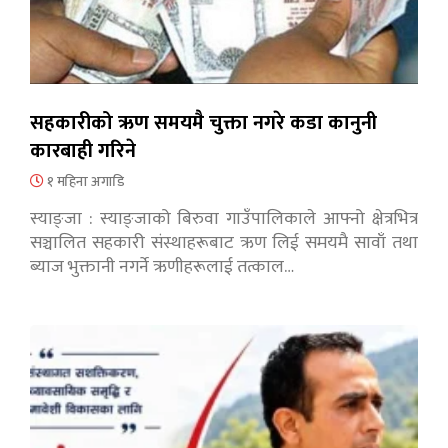
सहकारीको ऋण समयमै चुक्ता नगरे कडा कानुनी
कारबाही गरिने
१ महिना अगाडि
स्याङ्जा : स्याङ्जाको बिरुवा गाउँपालिकाले आफ्नो क्षेत्रभित्र
सञ्चालित सहकारी संस्थाहरूबाट ऋण लिई समयमै सावाँ तथा
ब्याज भुक्तानी नगर्ने ऋणीहरूलाई तत्काल…