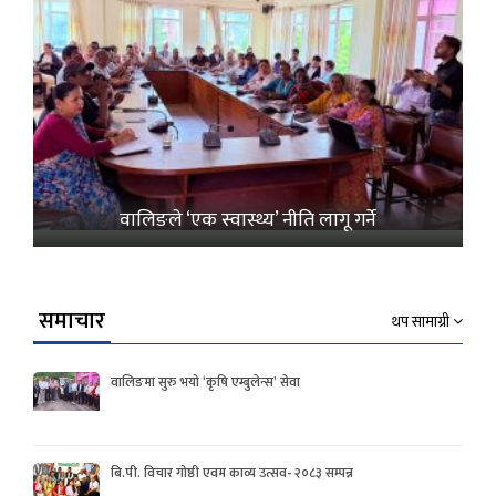
वालिङले ‘एक स्वास्थ्य’ नीति लागू गर्ने
समाचार
थप सामाग्री
वालिङमा सुरु भयो ‘कृषि एम्बुलेन्स’ सेवा
बि.पी. विचार गोष्ठी एवम काव्य उत्सव- २०८३ सम्पन्न