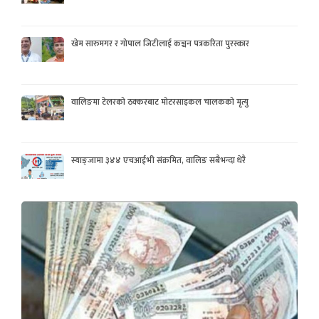
खेम सारुमगर र गोपाल जिटीलाई कञ्चन पत्रकरिता पुरस्कार
वालिङमा टेलरको ठक्करबाट मोटरसाइकल चालकको मृत्यु
स्याङ्जामा ३४४ एचआईभी संक्रमित, वालिङ सबैभन्दा धेरै