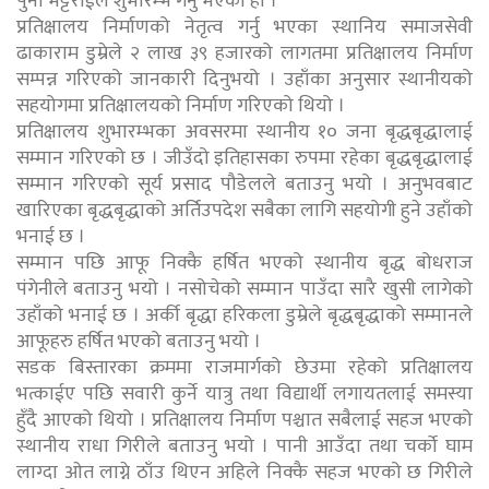
पुना भट्टराईले शुभारम्भ गर्नु भएको हो ।
प्रतिक्षालय निर्माणको नेतृत्व गर्नु भएका स्थानिय समाजसेवी
ढाकाराम डुम्रेले २ लाख ३९ हजारको लागतमा प्रतिक्षालय निर्माण
सम्पन्न गरिएको जानकारी दिनुभयो । उहाँका अनुसार स्थानीयको
सहयोगमा प्रतिक्षालयको निर्माण गरिएको थियो ।
प्रतिक्षालय शुभारम्भका अवसरमा स्थानीय १० जना बृद्धबृद्धालाई
सम्मान गरिएको छ । जीउँदो इतिहासका रुपमा रहेका बृद्धबृद्धालाई
सम्मान गरिएको सूर्य प्रसाद पौडेलले बताउनु भयो । अनुभवबाट
खारिएका बृद्धबृद्धाको अर्तिउपदेश सबैका लागि सहयोगी हुने उहाँको
भनाई छ ।
सम्मान पछि आफू निक्कै हर्षित भएको स्थानीय बृद्ध बोधराज
पंगेनीले बताउनु भयो । नसोचेको सम्मान पाउँदा सारै खुसी लागेको
उहाँको भनाई छ । अर्की बृद्धा हरिकला डुम्रेले बृद्धबृद्धाको सम्मानले
आफूहरु हर्षित भएको बताउनु भयो ।
सडक बिस्तारका क्रममा राजमार्गको छेउमा रहेको प्रतिक्षालय
भत्काईए पछि सवारी कुर्ने यात्रु तथा विद्यार्थी लगायतलाई समस्या
हुँदै आएको थियो । प्रतिक्षालय निर्माण पश्चात सबैलाई सहज भएको
स्थानीय राधा गिरीले बताउनु भयो । पानी आउँदा तथा चर्काे घाम
लाग्दा ओत लाग्ने ठाँउ थिएन अहिले निक्कै सहज भएको छ गिरीले