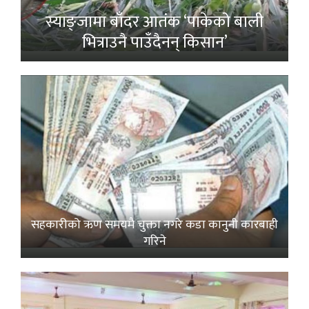
स्याङ्जामा बाँदर आतंक ‘पाकेको बाली
भित्राउनै पाउँदैनन् किसान’
सहकारीको ऋण समयमै चुक्ता नगरे कडा कानुनी कारबाही
गरिने