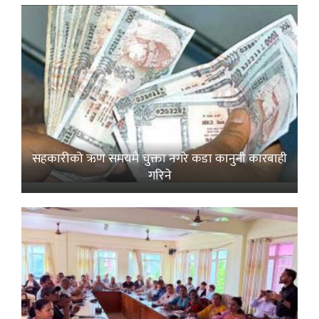
सहकारीको ऋण समयमै चुक्ता नगरे कडा कानुनी कारबाही
गरिने