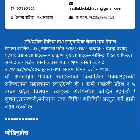
९८१६१८१६८८
aadhikholakhabar@gmail.com
ठेगाना वालिङ—१०, स्याङजा
क. र द नं. २१८३६८/७५/०७६
आँधीखोला मिडिया तथा सामुदायिक चेतना मन्च नेपाल
ठेगाना वालिङ—१०, स्याङजा फोन ९८१६१८१६८८
अध्यक्ष: - देवेन्द्र प्रसाद
भट्टराई
प्रधान सम्पादक:- राधाकृष्ण डुम्रे
सम्पादक:- खगिन्द्र पौडेल
ग्राफिक्स
सम्पादक:- अर्जुन पंगेनी
व्यवस्थापक:- शुष्मा वोस्ती
क. र द
नं.२१८३६८/७५/०७६
सूचना तथा प्रसारण बिभाग दर्ता नं १९०६
यो अनलाईन पत्रिका स्याङ्जाका क्रियाशिल पत्रकारहरुको
सक्रियतामा सञ्चालनमा ल्याईएको हो ।
हामी गण्डकी प्रदेश र ५
नम्बर प्रदेश, विशेषत: स्याङ्जा सेरोफेरोमा केन्द्रित रहनेछौ !
सुचना,जानकारी,मनोरञ्जन तथा विविध गतिविधि प्रस्तुत गर्ने हाम्रो
लक्ष्य रहेको छ !
============
जोडिनुहोस