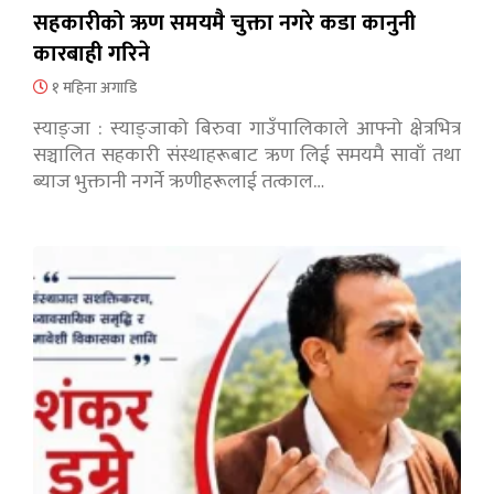
सहकारीको ऋण समयमै चुक्ता नगरे कडा कानुनी
कारबाही गरिने
१ महिना अगाडि
स्याङ्जा : स्याङ्जाको बिरुवा गाउँपालिकाले आफ्नो क्षेत्रभित्र
सञ्चालित सहकारी संस्थाहरूबाट ऋण लिई समयमै सावाँ तथा
ब्याज भुक्तानी नगर्ने ऋणीहरूलाई तत्काल…