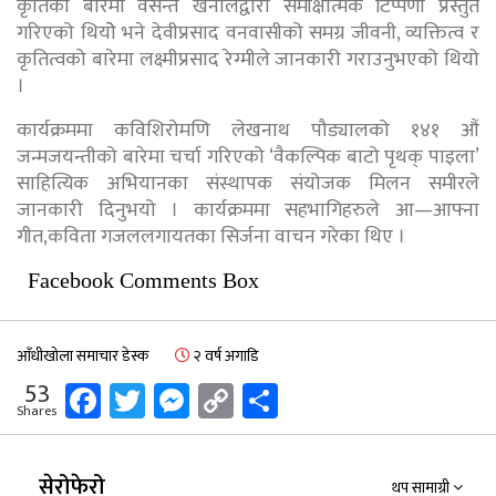
कृतिको बारेमा वसन्त खनालद्वारा समीक्षात्मक टिप्पणी प्रस्तुत
गरिएको थियोे भने देवीप्रसाद वनवासीको समग्र जीवनी, व्यक्तित्व र
कृतित्वको बारेमा लक्ष्मीप्रसाद रेग्मीले जानकारी गराउनुभएको थियो
।
कार्यक्रममा कविशिरोमणि लेखनाथ पौड्यालको १४१ औं
जन्मजयन्तीको बारेमा चर्चा गरिएको ‘वैकल्पिक बाटो पृथक् पाइला’
साहित्यिक अभियानका संस्थापक संयोजक मिलन समीरले
जानकारी दिनुभयो । कार्यक्रममा सहभागिहरुले आ—आफ्ना
गीत,कविता गजललगायतका सिर्जना वाचन गरेका थिए ।
Facebook Comments Box
आँधीखोला समाचार डेस्क
२ वर्ष अगाडि
Facebook
Twitter
Messenger
Copy
Share
53
Shares
Link
सेरोफेरो
थप सामाग्री