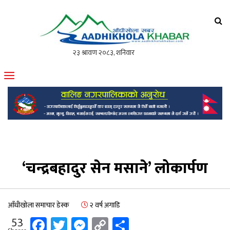
आँधीखोला खवर
मोफसलकै लोकप्रिय अनलाइन पत्रिका
‘चन्द्रबहादुर सेन मसाने’ लोकार्पण
आँधीखोला समाचार डेस्क
२ वर्ष अगाडि
Facebook
Twitter
Messenger
Copy
Share
53