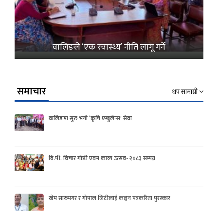
वालिङले ‘एक स्वास्थ्य’ नीति लागू गर्ने
समाचार
थप सामाग्री
वालिङमा सुरु भयो ‘कृषि एम्बुलेन्स’ सेवा
बि.पी. विचार गोष्ठी एवम काव्य उत्सव- २०८३ सम्पन्न
खेम सारुमगर र गोपाल जिटीलाई कञ्चन पत्रकरिता पुरस्कार