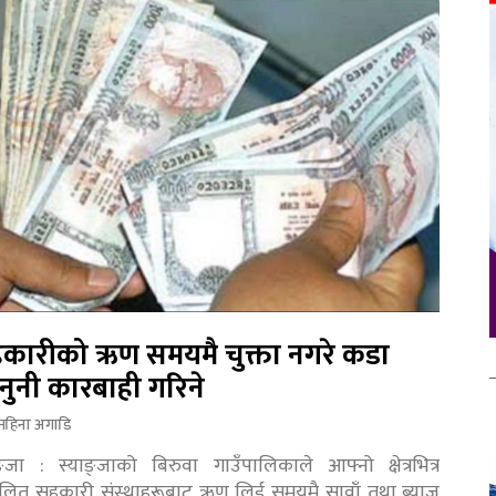
कारीको ऋण समयमै चुक्ता नगरे कडा
नुनी कारबाही गरिने
महिना अगाडि
ङ्जा : स्याङ्जाको बिरुवा गाउँपालिकाले आफ्नो क्षेत्रभित्र
चालित सहकारी संस्थाहरूबाट ऋण लिई समयमै सावाँ तथा ब्याज