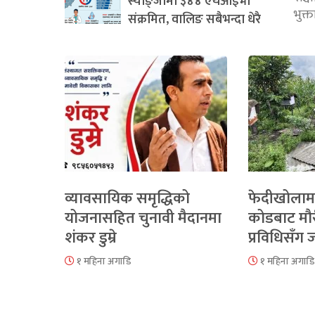
स्याङ्जामा ३४४ एचआईभी
भुक्
संक्रमित, वालिङ सबैभन्दा धेरै
व्यावसायिक समृद्धिको
फेदीखोलाम
योजनासहित चुनावी मैदानमा
कोडबाट मौ
शंकर डुम्रे
प्रविधिसँग
१ महिना अगाडि
१ महिना अगाडि