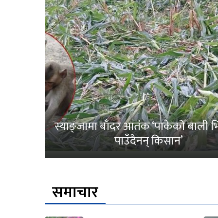
स्याङ्जामा बाँदर आतंक ‘पाकेको बाली भित
पाउँदैनन् किसान’
समाचार