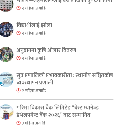
चालक–सहचालकलाई दश लाखको दुर्घटना बिमा
२ महिना अगाडि
विद्यार्थीलाई झोला
२ महिना अगाडि
अनुदानमा कृषि औजार वितरण
२ महिना अगाडि
er
are
सुत्र प्रणालिको प्रभावकारीता : स्थानीय सञ्चितकोष
व्यवस्थापन प्रणाली
२ महिना अगाडि
गरिमा विकास बैंक लिमिटेड “बेस्ट म्यानेज्ड
डेभेलपमेन्ट बैंक २०२६” बाट सम्मानित
३ महिना अगाडि