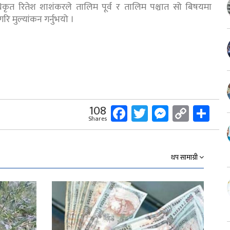
िकृत रितेश शाशंकरले तालिम पूर्व र तालिम पश्चात सो बिषयमा
 गरि मुल्यांकन गर्नुभयो ।
Facebook
Twitter
Messeng
Copy
Sh
108
Shares
Link
थप सामाग्री