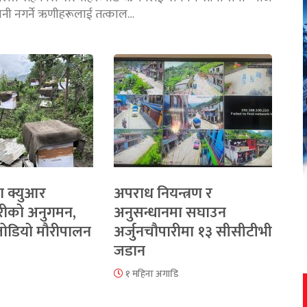
तानी नगर्ने ऋणीहरूलाई तत्काल…
ा क्युआर
अपराध नियन्त्रण र
रीको अनुगमन,
अनुसन्धानमा सघाउन
 जोडियो मौरीपालन
अर्जुनचौपारीमा १३ सीसीटीभी
जडान
१ महिना अगाडि