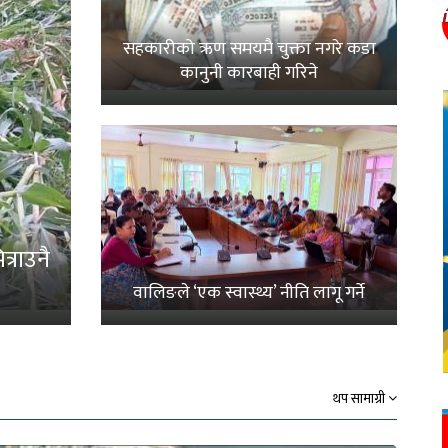
सहकारीको ऋण समयमै चुक्ता नगरे कडा
कानुनी कारबाही गरिने
्राउनै
वालिङले ‘एक स्वास्थ्य’ नीति लागू गर्ने
थप सामाग्री