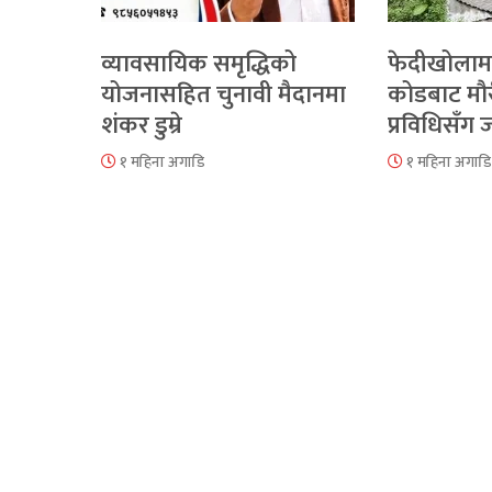
व्यावसायिक समृद्धिको
फेदीखोलाम
योजनासहित चुनावी मैदानमा
कोडबाट मौ
शंकर डुम्रे
प्रविधिसँग
१ महिना अगाडि
१ महिना अगाडि