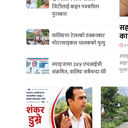
जिटीलाई कञ्चन पत्रकरिता
पुरस्कार
सह
का
वालिङमा टेलरको ठक्करबाट
मोटरसाइकल चालकको मृत्यु
१ 
स्या
सञ्
स्याङ्जामा ३४४ एचआईभी
भुक्
संक्रमित, वालिङ सबैभन्दा धेरै