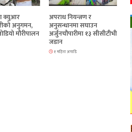
ा क्युआर
अपराध नियन्त्रण र
रीको अनुगमन,
अनुसन्धानमा सघाउन
 जोडियो मौरीपालन
अर्जुनचौपारीमा १३ सीसीटीभी
जडान
१ महिना अगाडि