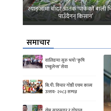
स्याङ्जामा बाँदर आतंक ‘पाकेको बाली भित
पाउँदैनन् किसान’
समाचार
वालिङमा सुरु भयो ‘कृषि
एम्बुलेन्स’ सेवा
बि.पी. विचार गोष्ठी एवम काव्य
उत्सव- २०८३ सम्पन्न
खेम सारुमगर र गोपाल