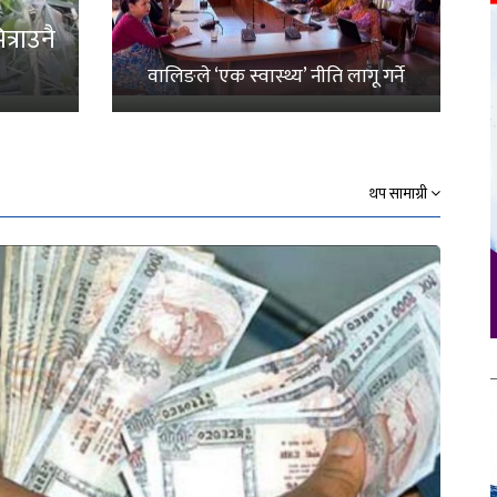
्राउनै
वालिङले ‘एक स्वास्थ्य’ नीति लागू गर्ने
थप सामाग्री