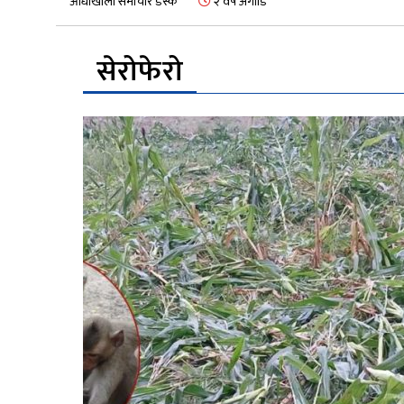
आँधीखोला समाचार डेस्क
२ वर्ष अगाडि
सेरोफेरो