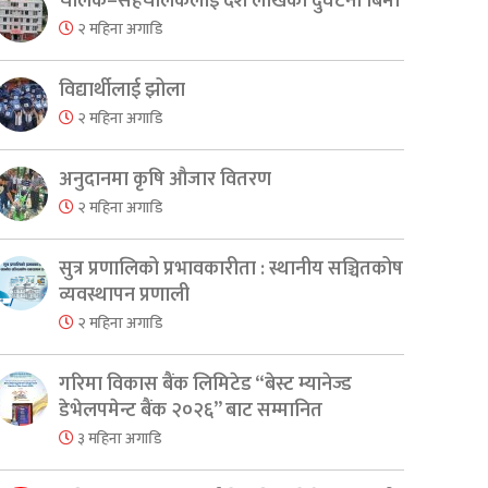
चालक–सहचालकलाई दश लाखको दुर्घटना बिमा
२ महिना अगाडि
विद्यार्थीलाई झोला
२ महिना अगाडि
अनुदानमा कृषि औजार वितरण
२ महिना अगाडि
सुत्र प्रणालिको प्रभावकारीता : स्थानीय सञ्चितकोष
व्यवस्थापन प्रणाली
२ महिना अगाडि
गरिमा विकास बैंक लिमिटेड “बेस्ट म्यानेज्ड
डेभेलपमेन्ट बैंक २०२६” बाट सम्मानित
३ महिना अगाडि
er
are