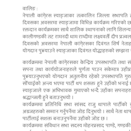
वालिङ :
नेपाली कांगे्रस स्याङ्जाका तत्कालिन जिल्ला सभापति त
दिवसका अवसरमा स्याङ्जामा विभिन्न कार्यक्रम गरिएको छ 
रक्तदान कार्यक्रमका साथै शालिक स्थापनाको लागि शिलन्
कालीगण्डकी तट रामनदी धाम राम्दीमा लक्ष्यवर्ती दीप प्रज्वल
दिवसको अवसरमा नेपाली कांगे्रसका दिवंगत शिर्ष नेताहर
योगदान पु¥याउने स्याङ्जाका दिवंगत योद्धाहरुको सम्झना 
कार्यक्रममा नेपाली कांगे्रसका केन्द्रिय उपसभापति तथा संघ
सपना तथा कार्ययोजनाहरुले पुर्णता पाउन सकेमात्र उहाँप्रति 
पु¥याउनुभएको योगदान अतुलनीय रहेको उपसभापति गुरुङले ब
सोँचाईको अन्त्य भएमा पार्टी थप शसक्त हुने उहाँको भनाई छ
स्याङ्जाले एक अभिभावक गुमाएको भन्दै उहाँका सपनाहरु प
श्रद्धान्जली हुने बताउनुभयो ।
कार्यक्रममा प्रतिनिधि सभा सांसद राजु थापाले पार्टीको क
अग्रजहरुको सम्मान गर्नुपर्नेमा जोड दिनुभयो । साथै नेता थाप
पार्टीलाई सशक्त बनाउनुपर्नेमा उहाँको जोड छ ।
कार्यक्रममा संविधान सभा सदस्य मोहनप्रसाद पाण्डे, गण्डक