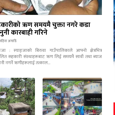
कारीको ऋण समयमै चुक्ता नगरे कडा
नुनी कारबाही गरिने
महिना अगाडि
ङ्जा : स्याङ्जाको बिरुवा गाउँपालिकाले आफ्नो क्षेत्रभित्र
चालित सहकारी संस्थाहरूबाट ऋण लिई समयमै सावाँ तथा ब्याज
तानी नगर्ने ऋणीहरूलाई तत्काल…