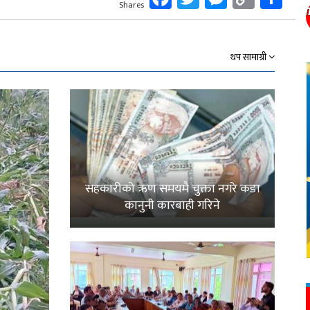
Shares
Link
थप सामाग्री
सहकारीको ऋण समयमै चुक्ता नगरे कडा
कानुनी कारबाही गरिने