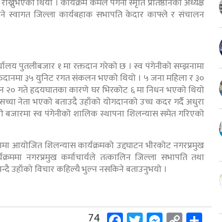
्नुभएको थियो । कार्यक्रम कमल पंगेनी स्मृति प्रतिष्ठानका अध्यक्ष
भने स्वागत जिल्ला कार्यबहाक सभापति केदार काफ्ले र संचालन
ी कार्यालय पुतलीबजार १ मा रक्तदान गरेको छ । स्व पंगेनीको सम्झनामा
रक्तदानमा ३५ युनिट रगत संकलन भएको थियो । ५ जना महिला र ३०
साउन २० गते हृदयघातका कारणे घर भिरकोट ६ मा निधन भएको थियो
सच्चा नेता भएको बताउदै उहाँको योगदानको उच्च कदर गर्दै अधुरा
रघारी बजारमा स्व पंगेनीको शालिक स्थापना शिलन्यास समेत गरिएको
ामा आयोजित शिलन्यास कार्यक्रमको उद्दघाटन भीरकोट नगरप्रमुख
्यक्रममा नगरप्रमुख कर्माचार्यले तत्कालिन जिल्ला सभापति तथा
न्दै उहाँको विचार कहिल्यै भुल्न नसकिने बताउनुभयो ।
Facebook
Twitter
Messeng
Copy
Sh
74