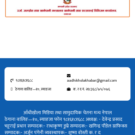
९८१६१८१६८८
aadhikholakhabar@gmail.com
ठेगाना वालिङ—१०, स्याङजा
क. र द नं. २१८३६८/७५/०७६
आँधीखोला मिडिया तथा सामुदायिक चेतना मन्च नेपाल
ठेगाना वालिङ—१०, स्याङजा फोन ९८१६१८१६८८
अध्यक्ष: - देवेन्द्र प्रसाद
भट्टराई
प्रधान सम्पादक:- राधाकृष्ण डुम्रे
सम्पादक:- खगिन्द्र पौडेल
ग्राफिक्स
सम्पादक:- अर्जुन पंगेनी
व्यवस्थापक:- शुष्मा वोस्ती
क. र द