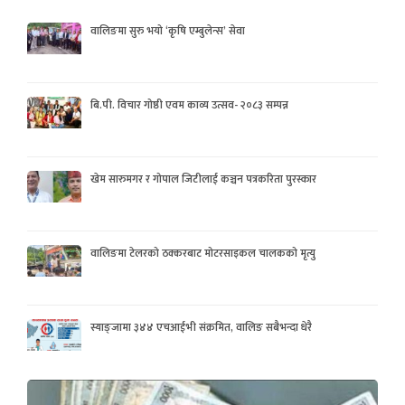
वालिङमा सुरु भयो ‘कृषि एम्बुलेन्स’ सेवा
बि.पी. विचार गोष्ठी एवम काव्य उत्सव- २०८३ सम्पन्न
खेम सारुमगर र गोपाल जिटीलाई कञ्चन पत्रकरिता पुरस्कार
वालिङमा टेलरको ठक्करबाट मोटरसाइकल चालकको मृत्यु
स्याङ्जामा ३४४ एचआईभी संक्रमित, वालिङ सबैभन्दा धेरै