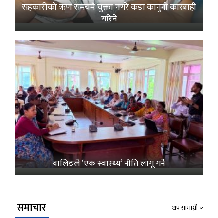
सहकारीको ऋण समयमै चुक्ता नगरे कडा कानुनी कारबाही
गरिने
वालिङले ‘एक स्वास्थ्य’ नीति लागू गर्ने
समाचार
थप सामाग्री