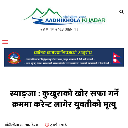
आँधीखोला खवर
मोफसलकै लोकप्रिय अनलाइन पत्रिका
स्याङ्जा : कुखुराको खोर सफा गर्ने
क्रममा करेन्ट लागेर युवतीको मृत्यु
आँधीखोला समाचार डेस्क
२ वर्ष अगाडि