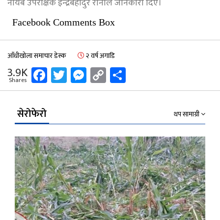
नायब उपरीक्षक इन्द्रबहादुर रानाले जानकारी दिए।
Facebook Comments Box
आँधीखोला समाचार डेस्क
२ वर्ष अगाडि
Facebook
Twitter
Messenger
Copy
Share
3.9K
Shares
Link
सेरोफेरो
थप सामाग्री