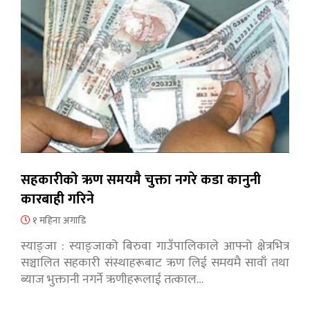
सहकारीको ऋण समयमै चुक्ता नगरे कडा कानुनी
कारबाही गरिने
१ महिना अगाडि
स्याङ्जा : स्याङ्जाको बिरुवा गाउँपालिकाले आफ्नो क्षेत्रभित्र
सञ्चालित सहकारी संस्थाहरूबाट ऋण लिई समयमै सावाँ तथा
ब्याज भुक्तानी नगर्ने ऋणीहरूलाई तत्काल…