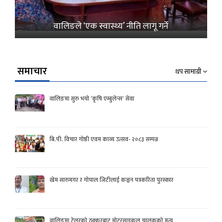
वालिङले ‘एक स्वास्थ्य’ नीति लागू गर्ने
समाचार
थप सामाग्री
वालिङमा सुरु भयो ‘कृषि एम्बुलेन्स’ सेवा
बि.पी. विचार गोष्ठी एवम काव्य उत्सव- २०८३ सम्पन्न
खेम सारुमगर र गोपाल जिटीलाई कञ्चन पत्रकरिता पुरस्कार
वालिङमा टेलरको ठक्करबाट मोटरसाइकल चालकको मृत्यु