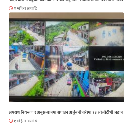
१ महिना अगाडि
अपराध नियन्त्रण र अनुसन्धानमा सघाउन अर्जुनचौपारीमा १३ सीसीटीभी जडान
१ महिना अगाडि