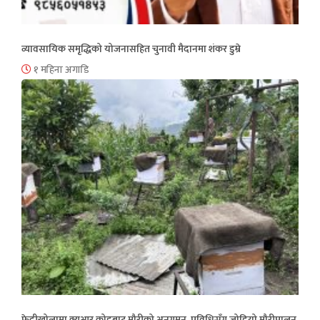
व्यावसायिक समृद्धिको योजनासहित चुनावी मैदानमा शंकर डुम्रे
१ महिना अगाडि
फेदीखोलामा क्युआर कोडबाट मौरीको अनुगमन, प्रविधिसँग जोडियो मौरीपालन