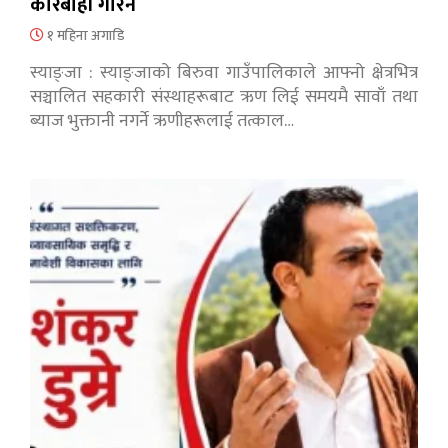
कारबाही गरिने
१ महिना अगाडि
स्याङ्जा : स्याङ्जाको बिरुवा गाउँपालिकाले आफ्नो क्षेत्रभित्र
सञ्चालित सहकारी संस्थाहरूबाट ऋण लिई समयमै सावाँ तथा
ब्याज भुक्तानी नगर्ने ऋणीहरूलाई तत्काल…