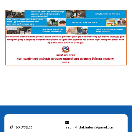
९८१६१८१६८८
aadhikholakhabar@gmail.com