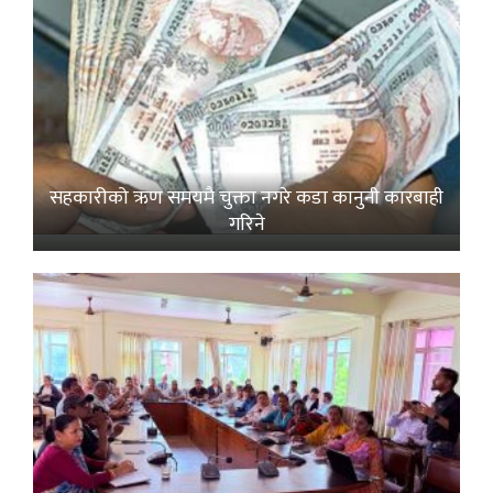
सहकारीको ऋण समयमै चुक्ता नगरे कडा कानुनी कारबाही
गरिने