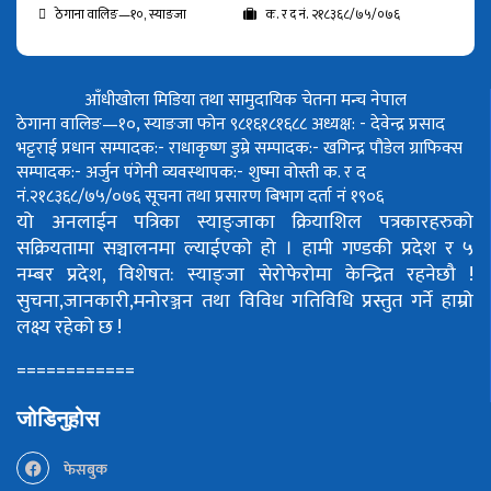
ठेगाना वालिङ—१०, स्याङजा
क. र द नं. २१८३६८/७५/०७६
आँधीखोला मिडिया तथा सामुदायिक चेतना मन्च नेपाल
ठेगाना वालिङ—१०, स्याङजा फोन ९८१६१८१६८८
अध्यक्ष: - देवेन्द्र प्रसाद
भट्टराई
प्रधान सम्पादक:- राधाकृष्ण डुम्रे
सम्पादक:- खगिन्द्र पौडेल
ग्राफिक्स
सम्पादक:- अर्जुन पंगेनी
व्यवस्थापक:- शुष्मा वोस्ती
क. र द
नं.२१८३६८/७५/०७६
सूचना तथा प्रसारण बिभाग दर्ता नं १९०६
यो अनलाईन पत्रिका स्याङ्जाका क्रियाशिल पत्रकारहरुको
सक्रियतामा सञ्चालनमा ल्याईएको हो ।
हामी गण्डकी प्रदेश र ५
नम्बर प्रदेश, विशेषत: स्याङ्जा सेरोफेरोमा केन्द्रित रहनेछौ !
सुचना,जानकारी,मनोरञ्जन तथा विविध गतिविधि प्रस्तुत गर्ने हाम्रो
लक्ष्य रहेको छ !
============
जोडिनुहोस
फेसबुक