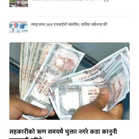
स्याङ्जामा ३४४ एचआईभी संक्रमित, वालिङ सबैभन्दा धेरै
सहकारीको ऋण समयमै चुक्ता नगरे कडा कानुनी