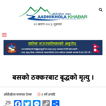
आँधीखोला खवर
मोफसलकै लोकप्रिय अनलाइन पत्रिका
बसको ठक्करबाट बृद्धको मृत्यु ।
आँधीखोला समाचार डेस्क
२ वर्ष अगाडि
Facebook
Twitter
Messenger
Copy
Share
29