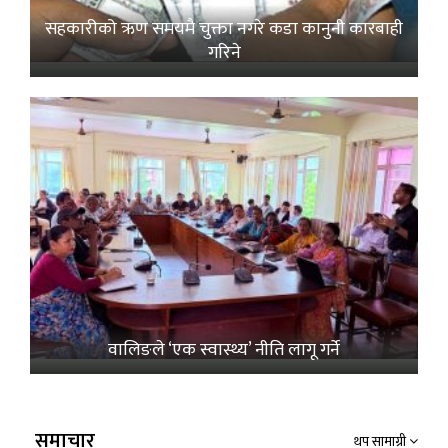
सहकारीको ऋण समयमै चुक्ता नगरे कडा कानुनी कारबाही
गरिने
वालिङले ‘एक स्वास्थ्य’ नीति लागू गर्ने
समाचार
थप सामाग्री