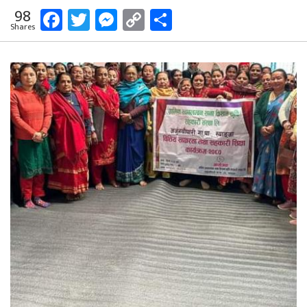
Facebook
Twitter
Messenger
Copy
Share
98
Shares
Link