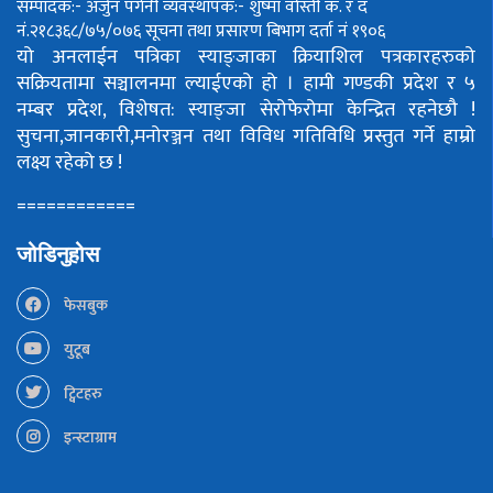
सम्पादक:- अर्जुन पंगेनी
व्यवस्थापक:- शुष्मा वोस्ती
क. र द
नं.२१८३६८/७५/०७६
सूचना तथा प्रसारण बिभाग दर्ता नं १९०६
यो अनलाईन पत्रिका स्याङ्जाका क्रियाशिल पत्रकारहरुको
सक्रियतामा सञ्चालनमा ल्याईएको हो ।
हामी गण्डकी प्रदेश र ५
नम्बर प्रदेश, विशेषत: स्याङ्जा सेरोफेरोमा केन्द्रित रहनेछौ !
सुचना,जानकारी,मनोरञ्जन तथा विविध गतिविधि प्रस्तुत गर्ने हाम्रो
लक्ष्य रहेको छ !
============
जोडिनुहोस
फेसबुक
युटूब
ट्विटहरु
इन्स्टाग्राम