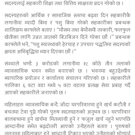
सदस्यलाई सहकारी शिक्षा तथा वित्तिय साक्षरता प्रदन गरेको छ ।
सदस्यहरुको आर्थिक र सामाजिक स्तरमा बढ्वा दिन सहकारीकै
लगानीमा म्यादी बिमा र पशु बिमा गरेको सहकारीका प्रबन्धक
शालिग्राम काफ्लेले बताए । “मौसम तथा बेमौसमी तरकारी, फलफुल
खेतीका लागि उन्नत जातको बिउबिजन दिने गरेका छौं ।” प्रबन्धक
काफ्लेले भने, “पशु स्वास्थ्यको हेरचाह र उपचार पद्धतिमा सदस्यको
क्षमता अभिबृद्धिमा ध्यान दिएका छौं ।”
संस्थाले भण्डै ३ करोडको लगानीमा १८ कोठे तीन तलाको
व्यावसायिक भवन समेत बनाएको छ । भवनमा बहुउद्देश्यीय
ब्यापारिक प्रयोजन र कार्यालय संचालन गरिएको छ । सहकारीले
पालिका ६ वटा वडा मध्ये ५ वटा वडामा प्रत्यक्ष सेवा प्रबाह गर्दै
आएको सहकारीले जनाएको छ ।
महिलाहरु व्यावसायिक बन्दै जाँदा घरपरिवारमा हुने खर्च कटौती र
बचतमा टेवा पुग्ने गरेको पुरुष सदस्यहरुको अनुभव छ । घरपरिवार
बालबच्चमा हुने खर्चमा मितव्यायी हुने र फजुल खर्च नहुने भएपछि
आम्दानीमा समेत बढ्दोत्तरी आएको उनीहरुले बताए । पुरुषको
तुलनामा महिलाबाट हुने आम्दानी टिकाउ भएको उनीहरुको भोगााई