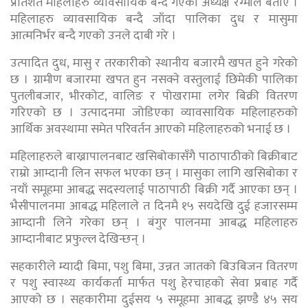
प्रतिशत महिलाहरु व्यावसायिक बन्दै गएको अध्यक्ष रेग्मीले बताए ।
महिलाहरु व्यावसायिक बन्दै जाँदा पालिका दुध र मासुमा
आत्मनिर्भर बन्दै गएको उनले दाबी गरे ।
उत्पादित दुध, मासु र तरकारीको स्थानीय बजारमै खपत हुने गरेको
छ । ग्रामीण बजारमा खपत हुन नसक्ने वस्तुलाई छिमेकी पालिका
पुतलीबजार, भीरकोट, वालिङ र पोखरामा लगेर बिक्री वितरण
गरिएको छ । उत्पादनमा जोडिएका व्यावसायिक महिलाहरुको
आर्थिक अवस्थामा समेत परिवर्तन आएको महिलाहरुको भनाई छ ।
महिलाहरुले बाख्रापालनबाट खसिबोकासँगै पाठापाठीको बिक्रीबाट
राम्रो आम्दानी लिन सफल भएका छन् । मासुका लागि खसिबोका र
नयाँ समूहमा आबद्ध सदस्यलाई पाठापाठी बिक्री गर्दै आएका छन् ।
भैसीपालनमा आबद्ध महिलाले त दिनमै १५ सयदेखि दुई हजारसम्म
आम्दानी लिने गरेका छन् । बंगुर पालनमा आबद्ध महिलाहरु
आम्दानीबाट प्रफुल्ल देखिन्छन् ।
सहकारीले म्यादी बिमा, पशु बिमा, उन्नत जातको बिउबिजन वितरण
र पशु स्वास्थ्य कार्यकर्ता मार्फत पशु हेरचाहको सेवा प्रबाह गर्दै
आएको छ । सहकारीमा दुईसय ५ समूहमा आबद्ध झण्डै ४५ सय