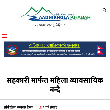
आँधीखोला खवर
मोफसलकै लोकप्रिय अनलाइन पत्रिका
सहकारी मार्फत महिला व्यावसायिक
बन्दै
आँधीखोला समाचार डेस्क
२ वर्ष अगाडि