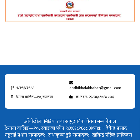
९८१६१८१६८८
aadhikholakhabar@gmail.com
ठेगाना वालिङ—१०, स्याङजा
क. र द नं. २१८३६८/७५/०७६
आँधीखोला मिडिया तथा सामुदायिक चेतना मन्च नेपाल
ठेगाना वालिङ—१०, स्याङजा फोन ९८१६१८१६८८
अध्यक्ष: - देवेन्द्र प्रसाद
भट्टराई
प्रधान सम्पादक:- राधाकृष्ण डुम्रे
सम्पादक:- खगिन्द्र पौडेल
ग्राफिक्स