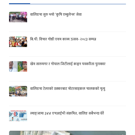
वालिङमा सुरु भयो ‘कृषि एम्बुलेन्स’ सेवा
बि.पी. विचार गोष्ठी एवम काव्य उत्सव- २०८३ सम्पन्न
खेम सारुमगर र गोपाल जिटीलाई कञ्चन पत्रकरिता पुरस्कार
वालिङमा टेलरको ठक्करबाट मोटरसाइकल चालकको मृत्यु
स्याङ्जामा ३४४ एचआईभी संक्रमित, वालिङ सबैभन्दा धेरै