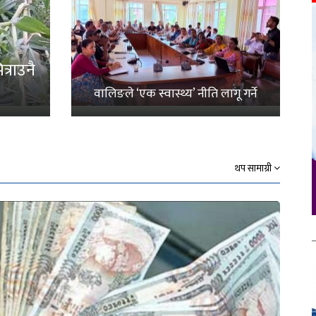
्राउनै
वालिङले ‘एक स्वास्थ्य’ नीति लागू गर्ने
थप सामाग्री