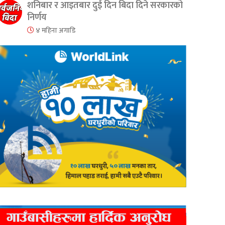
शनिबार र आइतबार दुई दिन बिदा दिने सरकारको
निर्णय
er
are
४ महिना अगाडि