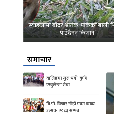
स्याङ्जामा बाँदर आतंक ‘पाकेको बाली भित
पाउँदैनन् किसान’
समाचार
वालिङमा सुरु भयो ‘कृषि
एम्बुलेन्स’ सेवा
बि.पी. विचार गोष्ठी एवम काव्य
उत्सव- २०८३ सम्पन्न