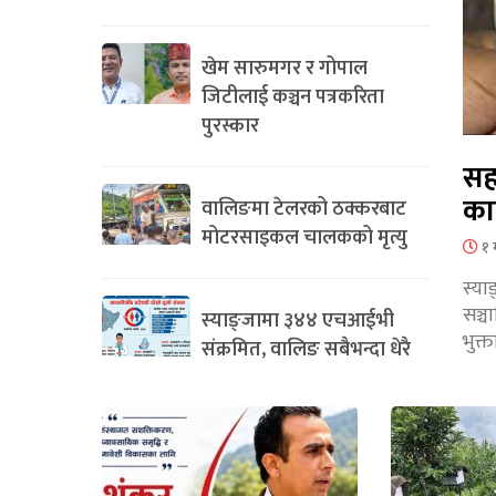
खेम सारुमगर र गोपाल
जिटीलाई कञ्चन पत्रकरिता
पुरस्कार
सह
का
वालिङमा टेलरको ठक्करबाट
मोटरसाइकल चालकको मृत्यु
१ 
स्या
सञ्
स्याङ्जामा ३४४ एचआईभी
भुक्
संक्रमित, वालिङ सबैभन्दा धेरै