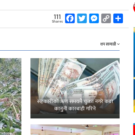
Facebook
Twitter
Messeng
Copy
Sh
111
Shares
Link
थप सामाग्री
सहकारीको ऋण समयमै चुक्ता नगरे कडा
कानुनी कारबाही गरिने