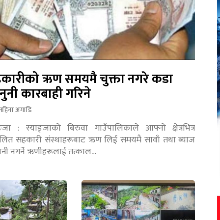
कारीको ऋण समयमै चुक्ता नगरे कडा
नुनी कारबाही गरिने
महिना अगाडि
ङ्जा : स्याङ्जाको बिरुवा गाउँपालिकाले आफ्नो क्षेत्रभित्र
चालित सहकारी संस्थाहरूबाट ऋण लिई समयमै सावाँ तथा ब्याज
तानी नगर्ने ऋणीहरूलाई तत्काल…