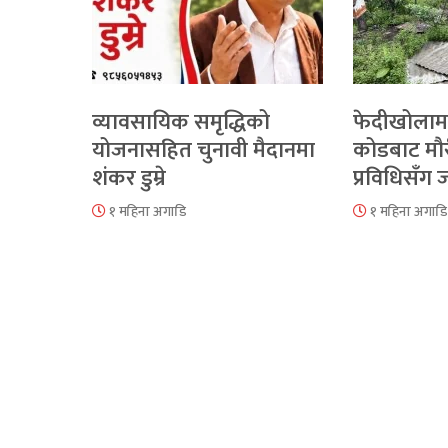
व्यावसायिक समृद्धिको
फेदीखोलाम
योजनासहित चुनावी मैदानमा
कोडबाट मौ
शंकर डुम्रे
प्रविधिसँग
१ महिना अगाडि
१ महिना अगाडि