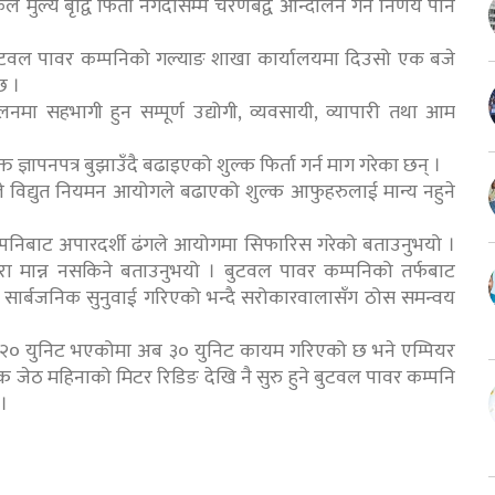
ल्य बृद्वि फिर्ता नगर्दासम्म चरणबद्व आन्दोलन गर्ने निर्णय पनि
 बुटवल पावर कम्पनिको गल्याङ शाखा कार्यालयमा दिउसो एक बजे
छ ।
नमा सहभागी हुन सम्पूर्ण उद्योगी, व्यवसायी, व्यापारी तथा आम
ञापनपत्र बुझाउँदै बढाइएको शुल्क फिर्ता गर्न माग गरेका छन् ।
रीले विद्युत नियमन आयोगले बढाएको शुल्क आफुहरुलाई मान्य नहुने
पनिबाट अपारदर्शी ढंगले आयोगमा सिफारिस गरेको बताउनुभयो ।
कुरा मान्न नसकिने बताउनुभयो । बुटवल पावर कम्पनिको तर्फबाट
तो सार्बजनिक सुनुवाई गरिएको भन्दै सरोकारवालासँग ठोस समन्वय
 २० युनिट भएकोमा अब ३० युनिट कायम गरिएको छ भने एम्पियर
 जेठ महिनाको मिटर रिडिङ देखि नै सुरु हुने बुटवल पावर कम्पनि
।