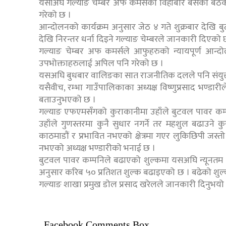
यसअिघ गल्याङ चेम्बर अफ कमर्सको विहीबार बसेको बैठकले मु
गरेको छ ।
आन्दोलनको कार्यक्रम अनुसार जेठ ४ गते शुक्रबार देखि
देखि निरन्तर धर्ना दिइने गल्याङ चेम्बरले जानकारी दिएको 
गल्याङ चेम्बर अफ कमर्सले आफुहरुको न्यायपूर्ण आन्दोल
उपभोक्ताहरुलाई अपिल पनि गरेको छ ।
यसअघि बुधबार वालिङका सात राजनीतिक दलले पनि संयुक्त ज्
यसैवीच, रम्भा गाउँपालिकाका अध्यक्ष विष्णुप्रसाद भण्डा
बताउनुभएको छ ।
गल्याङ एफएमसँगको कुराकानीमा उहाँले बुटवल पावर कम्
उहाँले गुणस्तरमा कुनै सुधार नगर्ने तर महशुल बढाउने 
काठमाडौं र प्रभावित नभएको क्षेत्रमा गएर लुकिछिपी जस्
नभएको अध्यक्ष भण्डारीको भनाई छ ।
बुटवल पावर कम्पनिले बढाएको शुल्कमा यसअघि न्यूनतम
अनुसार करिब ५० प्रतिशत शुल्क बढाइएको छ । बढेको शुल्क
गल्याङ शाखा प्रमुख डोल प्रसाद खरेलले जानकारी दिनुभयो 
Facebook Comments Box