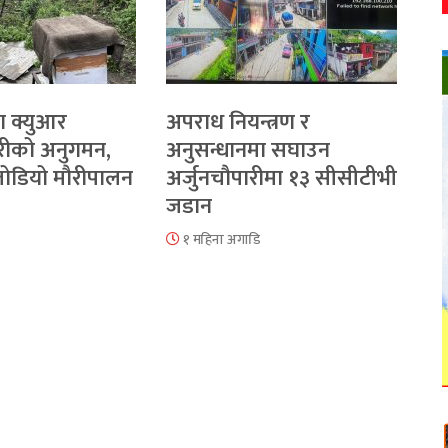
ा क्युआर
अपराध नियन्त्रण र
रीको अनुगमन,
अनुसन्धानमा सघाउन
 जोडियो मौरीपालन
अर्जुनचौपारीमा १३ सीसीटीभी
जडान
१ महिना अगाडि