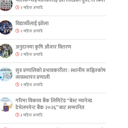
चालक–सहचालकलाई दश लाखको दुर्घटना बिमा
२ महिना अगाडि
विद्यार्थीलाई झोला
२ महिना अगाडि
अनुदानमा कृषि औजार वितरण
२ महिना अगाडि
सुत्र प्रणालिको प्रभावकारीता : स्थानीय सञ्चितकोष
व्यवस्थापन प्रणाली
२ महिना अगाडि
गरिमा विकास बैंक लिमिटेड “बेस्ट म्यानेज्ड
डेभेलपमेन्ट बैंक २०२६” बाट सम्मानित
३ महिना अगाडि