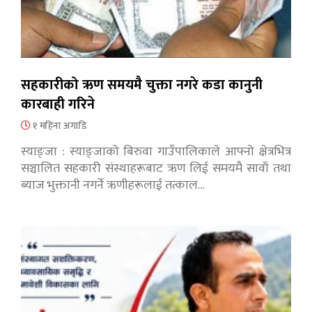
सहकारीको ऋण समयमै चुक्ता नगरे कडा कानुनी
कारबाही गरिने
१ महिना अगाडि
स्याङ्जा : स्याङ्जाको बिरुवा गाउँपालिकाले आफ्नो क्षेत्रभित्र
सञ्चालित सहकारी संस्थाहरूबाट ऋण लिई समयमै सावाँ तथा
ब्याज भुक्तानी नगर्ने ऋणीहरूलाई तत्काल…