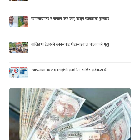
खेम सारुमगर र गोपाल जिटीलाई कञ्चन पत्रकरिता पुरस्कार
वालिङमा टेलरको ठक्करबाट मोटरसाइकल चालकको मृत्यु
स्याङ्जामा ३४४ एचआईभी संक्रमित, वालिङ सबैभन्दा धेरै