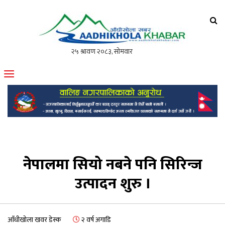
आँधीखोला खवर
मोफसलकै लोकप्रिय अनलाइन पत्रिका
नेपालमा सियो नबने पनि सिरिन्ज
उत्पादन शुरु ।
आँधीखोला खवर डेस्क
२ वर्ष अगाडि