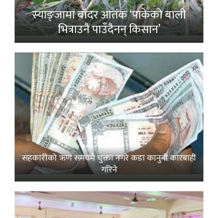
स्याङ्जामा बाँदर आतंक ‘पाकेको बाली
भित्राउनै पाउँदैनन् किसान’
सहकारीको ऋण समयमै चुक्ता नगरे कडा कानुनी कारबाही
गरिने