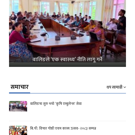
वालिङले ‘एक स्वास्थ्य’ नीति लागू गर्ने
समाचार
थप सामाग्री
वालिङमा सुरु भयो ‘कृषि एम्बुलेन्स’ सेवा
बि.पी. विचार गोष्ठी एवम काव्य उत्सव- २०८३ सम्पन्न