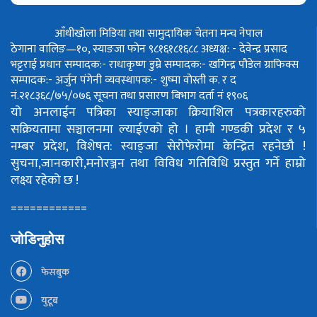
आँधीखोला मिडिया तथा सामुदायिक चेतना मन्च नेपाल
ठेगाना वालिङ—१०, स्याङजा फोन ९८१६१८१६८८
अध्यक्ष: - देवेन्द्र प्रसाद
भट्टराई
प्रधान सम्पादक:- राधाकृष्ण डुम्रे
सम्पादक:- खगिन्द्र पौडेल
ग्राफिक्स
सम्पादक:- अर्जुन पंगेनी
व्यवस्थापक:- शुष्मा वोस्ती
क. र द
नं.२१८३६८/७५/०७६
सूचना तथा प्रसारण बिभाग दर्ता नं १९०६
यो अनलाईन पत्रिका स्याङ्जाका क्रियाशिल पत्रकारहरुको
सक्रियतामा सञ्चालनमा ल्याईएको हो ।
हामी गण्डकी प्रदेश र ५
नम्बर प्रदेश, विशेषत: स्याङ्जा सेरोफेरोमा केन्द्रित रहनेछौ !
सुचना,जानकारी,मनोरञ्जन तथा विविध गतिविधि प्रस्तुत गर्ने हाम्रो
लक्ष्य रहेको छ !
============
जोडिनुहोस
फेसबुक
युटूब