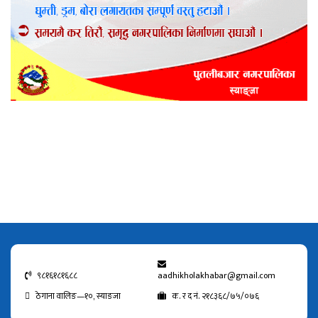
९८१६१८१६८८
aadhikholakhabar@gmail.com
ठेगाना वालिङ—१०, स्याङजा
क. र द नं. २१८३६८/७५/०७६