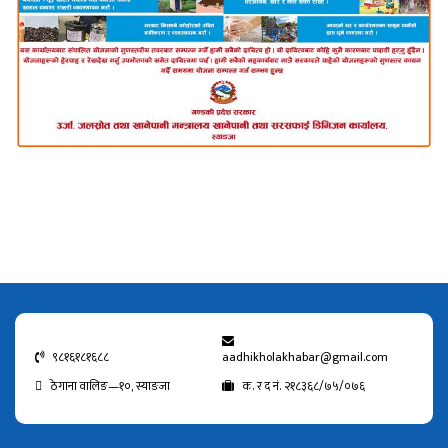
९८१६१८१६८८
aadhikholakhabar@gmail.com
ठेगाना वालिङ—१०, स्याङजा
क. र द नं. २१८३६८/७५/०७६