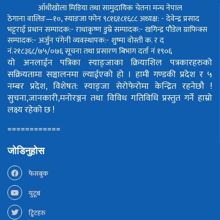
आँधीखोला मिडिया तथा सामुदायिक चेतना मन्च नेपाल
ठेगाना वालिङ—१०, स्याङजा फोन ९८१६१८१६८८
अध्यक्ष: - देवेन्द्र प्रसाद
भट्टराई
प्रधान सम्पादक:- राधाकृष्ण डुम्रे
सम्पादक:- खगिन्द्र पौडेल
ग्राफिक्स
सम्पादक:- अर्जुन पंगेनी
व्यवस्थापक:- शुष्मा वोस्ती
क. र द
नं.२१८३६८/७५/०७६
सूचना तथा प्रसारण बिभाग दर्ता नं १९०६
यो अनलाईन पत्रिका स्याङ्जाका क्रियाशिल पत्रकारहरुको
सक्रियतामा सञ्चालनमा ल्याईएको हो ।
हामी गण्डकी प्रदेश र ५
नम्बर प्रदेश, विशेषत: स्याङ्जा सेरोफेरोमा केन्द्रित रहनेछौ !
सुचना,जानकारी,मनोरञ्जन तथा विविध गतिविधि प्रस्तुत गर्ने हाम्रो
लक्ष्य रहेको छ !
============
जोडिनुहोस
फेसबुक
युटूब
ट्विटहरु