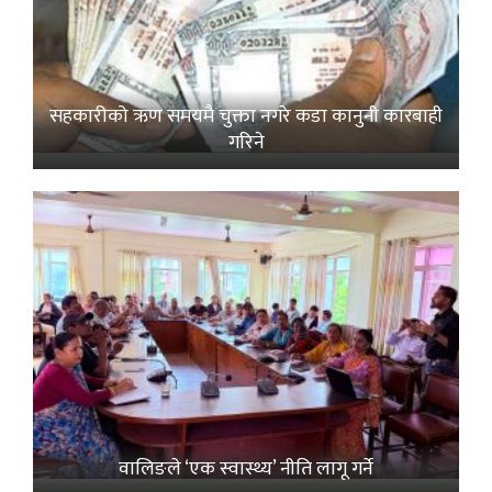
सहकारीको ऋण समयमै चुक्ता नगरे कडा कानुनी कारबाही
गरिने
वालिङले ‘एक स्वास्थ्य’ नीति लागू गर्ने