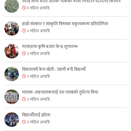
स्याङ्जामा बाँदर आतंक ‘पाकेको बाली भित्राउनै पाउँदैनन् किसान’
१ महिना अगाडि
हाम्रो संस्कार र संस्कृति विषयक वक्तृत्वकला प्रतियोगिता
२ महिना अगाडि
गल्याङमा कृषि बजार केन्द्र शुभारम्भ
२ महिना अगाडि
विद्यालयमै केरा खेती : उद्यमी बन्दै विद्यार्थी
२ महिना अगाडि
चालक–सहचालकलाई दश लाखको दुर्घटना बिमा
२ महिना अगाडि
विद्यार्थीलाई झोला
२ महिना अगाडि