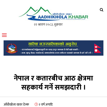
आँधीखोला खवर
मोफसलकै लोकप्रिय अनलाइन पत्रिका
नेपाल र कतारबीच आठ क्षेत्रमा
सहकार्य गर्ने समझदारी ।
आँधीखोला खवर डेस्क
२ वर्ष अगाडि