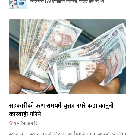
स्याङ्जामा ३४४ एचआईभी संक्रमित, वालिङ सबैभन्दा धेरै
सहकारीको ऋण समयमै चुक्ता नगरे कडा कानुनी
कारबाही गरिने
१ महिना अगाडि
स्याङ्जा : स्याङ्जाको बिरुवा गाउँपालिकाले आफ्नो क्षेत्रभित्र