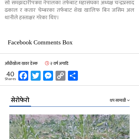
सो समझदारीपत्रमा नेपालका तर्फबाट महासंघका अध्यक्ष चन्द्रप्रसाद
ढकाल र कतार चेम्बरका तर्फबाट शेख खालिफ बिन जसिम अल
थानीले हस्ताक्षर गरेका थिए।
Facebook Comments Box
आँधीखोला खवर डेस्क
२ वर्ष अगाडि
Facebook
Twitter
Messenger
Copy
Share
40
Shares
Link
सेरोफेरो
थप सामाग्री