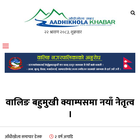
आँधीखोला खवर
मोफसलकै लोकप्रिय अनलाइन पत्रिका
वालिङ बहुमुखी क्याम्पसमा नयाँ नेतृत्व
।
आँधीखोला समाचार डेस्क
२ वर्ष अगाडि