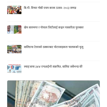
बि.पी. विचार गोष्ठी एवम काव्य उत्सव- २०८३ सम्पन्न
खेम सारुमगर र गोपाल जिटीलाई कञ्चन पत्रकरिता पुरस्कार
वालिङमा टेलरको ठक्करबाट मोटरसाइकल चालकको मृत्यु
स्याङ्जामा ३४४ एचआईभी संक्रमित, वालिङ सबैभन्दा धेरै