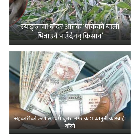
स्याङ्जामा बाँदर आतंक ‘पाकेको बाली
भित्राउनै पाउँदैनन् किसान’
सहकारीको ऋण समयमै चुक्ता नगरे कडा कानुनी कारबाही
गरिने