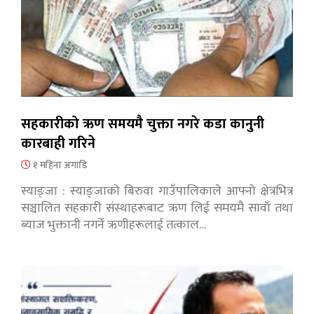
सहकारीको ऋण समयमै चुक्ता नगरे कडा कानुनी
कारबाही गरिने
१ महिना अगाडि
स्याङ्जा : स्याङ्जाको बिरुवा गाउँपालिकाले आफ्नो क्षेत्रभित्र
सञ्चालित सहकारी संस्थाहरूबाट ऋण लिई समयमै सावाँ तथा
ब्याज भुक्तानी नगर्ने ऋणीहरूलाई तत्काल…