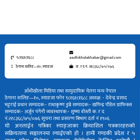
९८१६१८१६८८
aadhikholakhabar@gmail.com
ठेगाना वालिङ—१०, स्याङजा
क. र द नं. २१८३६८/७५/०७६
आँधीखोला मिडिया तथा सामुदायिक चेतना मन्च नेपाल
ठेगाना वालिङ—१०, स्याङजा फोन ९८१६१८१६८८
अध्यक्ष: - देवेन्द्र प्रसाद
भट्टराई
प्रधान सम्पादक:- राधाकृष्ण डुम्रे
सम्पादक:- खगिन्द्र पौडेल
ग्राफिक्स
सम्पादक:- अर्जुन पंगेनी
व्यवस्थापक:- शुष्मा वोस्ती
क. र द
नं.२१८३६८/७५/०७६
सूचना तथा प्रसारण बिभाग दर्ता नं १९०६
यो अनलाईन पत्रिका स्याङ्जाका क्रियाशिल पत्रकारहरुको
सक्रियतामा सञ्चालनमा ल्याईएको हो ।
हामी गण्डकी प्रदेश र ५