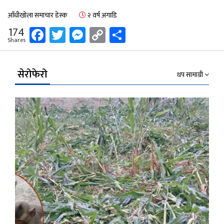
आँधीखोला समाचार डेस्क
२ वर्ष अगाडि
Facebook
Twitter
Messenger
Copy
Share
174
Shares
Link
सेरोफेरो
थप सामाग्री