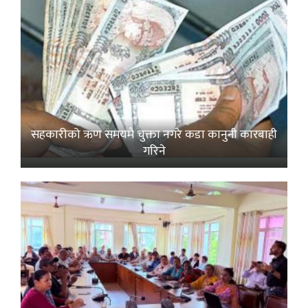
सहकारीको ऋण समयमै चुक्ता नगरे कडा कानुनी कारबाही
गरिने