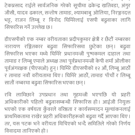
टेकप्रसाद राईले सार्वजनिक गरेको सूचीमा ढकेन्द्र खतिवडा, अंगुर
जीसी, यादव ढकाल, सन्तोष तामाङ, श्यामबाबु ओलिया, निरञ्जनदत्त
भट्ट, राजन लिम्बू र विनोद घिमिरेलाई एसपी बढुवाका लागि
सिफारिस गर्ने उल्लेख छ ।
डीएसपीको एक नम्बर वरीयताका प्रदीपकुमार क्षेत्री र छैटौं नम्बरका
नारायण रञ्जितकार बढुवा सिफारिसमा छुटेका छन् । बढुवा
सिफारिस भएका मध्ये घिमिरे प्रधानमन्त्री पुष्पकमल दाहाल तथा
तामाङ र लिम्बू एमाले अध्यक्ष तथा पूर्वप्रधानमन्त्री केपी शर्मा ओलीका
पूर्वअंगरक्षक (पीएसओ) हुन् । घिमिरे डीएसपीको १२ औं, लिम्बू आठौं
र तामाङ नवौं वरीयतामा थिए । घिमिरे आठौं, तामाङ पाँचौं र लिम्बू
सातौं नम्बरमा बढुवा सिफारिस भएका छन् ।
रवि लामिछाने उपप्रधान तथा गृहमन्त्री भएपछि यो प्रहरी
अधिकारीको पहिलो बढुवासम्बन्धी सिफारिस हो । आईजी नियुक्त
भएको एक वर्षयता कुँवरले वरिष्ठता र कार्यसम्पादन मूल्यांकनलाई
प्राथमिकतामा राखेर प्रहरी अधिकारीहरूको बढुवा गर्दै आएका थिए ।
तर, यस पटक भने वरीयता मिचिएको भन्दै समितिले गरेको निर्णय
विवादमा तानिएको हो ।