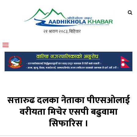
आँधीखोला खवर
मोफसलकै लोकप्रिय अनलाइन पत्रिका
सत्तारुढ दलका नेताका पीएसओलाई
वरीयता मिचेर एसपी बढुवामा
सिफारिस ।