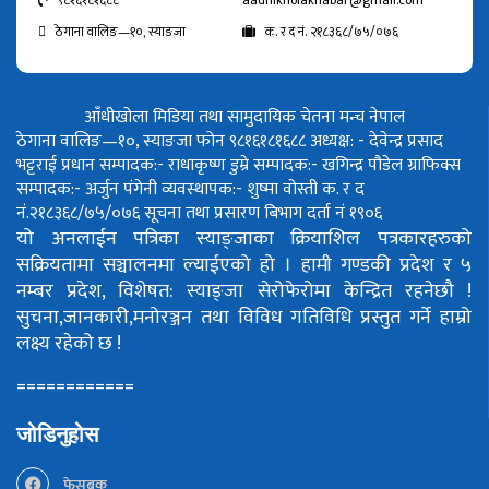
ठेगाना वालिङ—१०, स्याङजा
क. र द नं. २१८३६८/७५/०७६
आँधीखोला मिडिया तथा सामुदायिक चेतना मन्च नेपाल
ठेगाना वालिङ—१०, स्याङजा फोन ९८१६१८१६८८
अध्यक्ष: - देवेन्द्र प्रसाद
भट्टराई
प्रधान सम्पादक:- राधाकृष्ण डुम्रे
सम्पादक:- खगिन्द्र पौडेल
ग्राफिक्स
सम्पादक:- अर्जुन पंगेनी
व्यवस्थापक:- शुष्मा वोस्ती
क. र द
नं.२१८३६८/७५/०७६
सूचना तथा प्रसारण बिभाग दर्ता नं १९०६
यो अनलाईन पत्रिका स्याङ्जाका क्रियाशिल पत्रकारहरुको
सक्रियतामा सञ्चालनमा ल्याईएको हो ।
हामी गण्डकी प्रदेश र ५
नम्बर प्रदेश, विशेषत: स्याङ्जा सेरोफेरोमा केन्द्रित रहनेछौ !
सुचना,जानकारी,मनोरञ्जन तथा विविध गतिविधि प्रस्तुत गर्ने हाम्रो
लक्ष्य रहेको छ !
============
जोडिनुहोस
फेसबुक