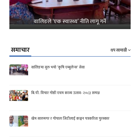
वालिङले ‘एक स्वास्थ्य’ नीति लागू गर्ने
समाचार
थप सामाग्री
वालिङमा सुरु भयो ‘कृषि एम्बुलेन्स’ सेवा
बि.पी. विचार गोष्ठी एवम काव्य उत्सव- २०८३ सम्पन्न
खेम सारुमगर र गोपाल जिटीलाई कञ्चन पत्रकरिता पुरस्कार