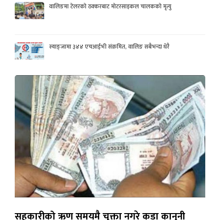
वालिङमा टेलरको ठक्करबाट मोटरसाइकल चालकको मृत्यु
स्याङ्जामा ३४४ एचआईभी संक्रमित, वालिङ सबैभन्दा धेरै
सहकारीको ऋण समयमै चुक्ता नगरे कडा कानुनी