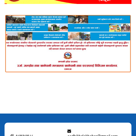
९८१६१८१६८८
aadhikholakhabar@gmail.com