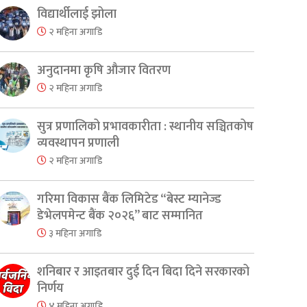
विद्यार्थीलाई झोला
२ महिना अगाडि
अनुदानमा कृषि औजार वितरण
२ महिना अगाडि
सुत्र प्रणालिको प्रभावकारीता : स्थानीय सञ्चितकोष
व्यवस्थापन प्रणाली
२ महिना अगाडि
गरिमा विकास बैंक लिमिटेड “बेस्ट म्यानेज्ड
डेभेलपमेन्ट बैंक २०२६” बाट सम्मानित
३ महिना अगाडि
शनिबार र आइतबार दुई दिन बिदा दिने सरकारको
निर्णय
४ महिना अगाडि