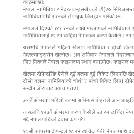
काठमाण्डौ:
नेपाल, नामिबिया र नेदरल्यान्ड्सबीचको टी(२० सिरिजअन्
नामिबियामाथि ३ रनको रोमाञ्चक जित हात पारेको छ।
नेपालले दिएको १८१ रनको लक्ष्य पछ्याएको नामिबियाले
नामिबियालाई १२ रन चाहिदा नेपालका करण केसीले ८ रन मात
यसअघि नेपालले पहिलो खेलमा नामिबिया र दोस्रो खेलम
नेदरल्यान्ड्ससँग खेल्नेछ। अब शनिबार नेपालले नेदरल्या
जित निकाले नेपाल फाइनलमा स्थान बनाउनेछ। फाइनल मं
खेलमा दीपेन्द्रसिंह ऐरीले दुई बलमा दुई विकेट लिएपछि ख
दोस्रो बलमा नामिबियाको चौथो र पाँचौ विकेट लिए। दीप
सन्दीप जोराबाट क्याच गराए।
अर्को ओभरको पहिलो बलमा अभिनास बोहराले जान फ्राइलिं
त्यसअघि १५औं ओभरमा करण केसीले २३ रन खर्चिदा नेपालमा
गर्दै नेपालमाथिको दबाब कम गरे।
१८औं ओभरमा दीपेन्द्रले १८ रन खर्चिदा फेरि नेपालमाथि दबाब