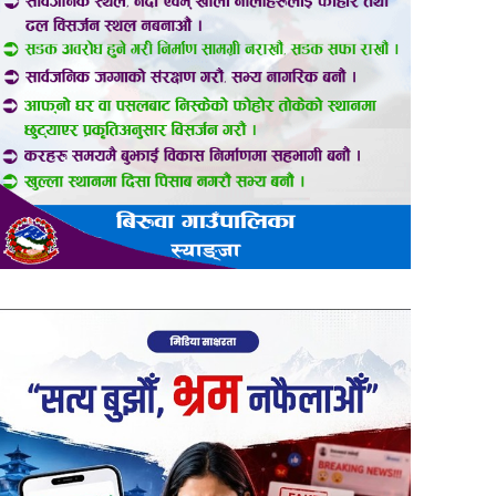
er
are