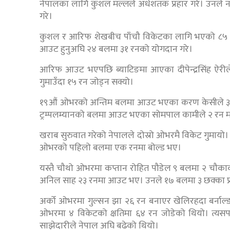
नेपालका लागि कुशल मल्लले अर्धशतक प्रहार गरे। उनले 
गरे।
कुशल र आरिफ शेखबीच पाँचौ विकेटका लागि भएको ८५ र
आउट हुनुअघि २४ बलमा ३१ रनको योगदान गरे।
आरिफ आउट भएपछि ब्याटिङमा आएका दीपेन्द्रसिंह ऐरील
गुमाउँदा १५ रन जोड्न सक्यो।
१९औं ओभरको अन्तिम बलमा आउट भएका करण केसीले ३ बलमा
ट्रम्पलम्यानको बलमा आउट भएका सोमपाल कामीले २ रन मा
खराब सुरुवात गरेको नेपालले दोस्रो ओभरमै विकेट गुम
ओभरको पहिलो बलमा एक रनमा बोल्ड भए।
यस्तै चौथो ओभरमा कप्तान रोहित पौडेल ९ बलमा २ चौक
अनिल साह २३ रनमा आउट भए। उनले १७ बलमा ३ छक्का प्र
अर्को ओभरमा गुल्सन झा २६ रन बनाएर खेलिरहदा बर्नाल्ड
ओभरमा ४ विकेटको क्षतिमा ६४ रन जोडेको थियो। त्
साझेदारीले नेपाल अघि बढेको थियो।