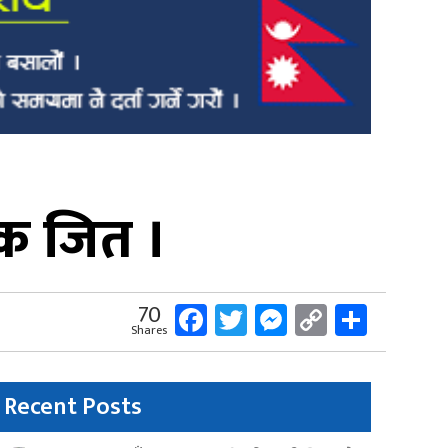
चक जित ।
Facebook
Twitter
Messenger
Copy
Share
70
Shares
Link
Recent Posts