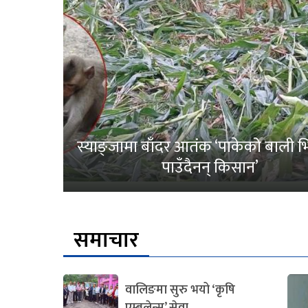
स्याङ्जामा बाँदर आतंक ‘पाकेको बाली भित
पाउँदैनन् किसान’
समाचार
वालिङमा सुरु भयो ‘कृषि