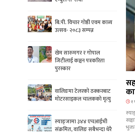
एम्बुलेन्स’ सेवा
बि.पी. विचार गोष्ठी एवम काव्य
उत्सव- २०८३ सम्पन्न
खेम सारुमगर र गोपाल
जिटीलाई कञ्चन पत्रकरिता
पुरस्कार
सह
का
वालिङमा टेलरको ठक्करबाट
मोटरसाइकल चालकको मृत्यु
१ 
स्या
सञ्
स्याङ्जामा ३४४ एचआईभी
भुक्
संक्रमित, वालिङ सबैभन्दा धेरै