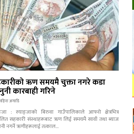
कारीको ऋण समयमै चुक्ता नगरे कडा
नुनी कारबाही गरिने
महिना अगाडि
ङ्जा : स्याङ्जाको बिरुवा गाउँपालिकाले आफ्नो क्षेत्रभित्र
चालित सहकारी संस्थाहरूबाट ऋण लिई समयमै सावाँ तथा ब्याज
तानी नगर्ने ऋणीहरूलाई तत्काल…