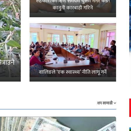
सहकारीको ऋण समयमै चुक्ता नगरे कडा
कानुनी कारबाही गरिने
्राउनै
वालिङले ‘एक स्वास्थ्य’ नीति लागू गर्ने
थप सामाग्री