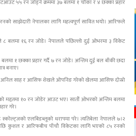
नटआउट ५५ रन जोड्ने क्रममा ३७ बलमा १ चौका र ४ छक्का प्रहार
नको साझेदारी नेपालका लागि महत्वपूर्ण सावित भयो। आरिफले
े ८ बलमा १६ रन जोडे। नेपालले पछिल्लो दुई ओभरमा ३ विकेट
 १ छक्का प्रहार गर्दै ७ रन जोडे। अन्तिम दुई बल बाँकी छदा
त्र बनाए।
ायो। अनिल साह र आसिफ शेखले ओपनिङ गरेको खेलमा आसिफ दोस्रो
ाको मद्दतमा १० रन जोडेर आउट भए। सातौं ओभरको अन्तिम बलमा
हार गरे।
 स्कोल्ट्जको एलबिडब्लूको धरापमा परे। त्यतिबेला नेपालले ७।२
यसपछि कुशल र आरिफबीच पाँचौ विकेटका लागि भएको ८५ रनको