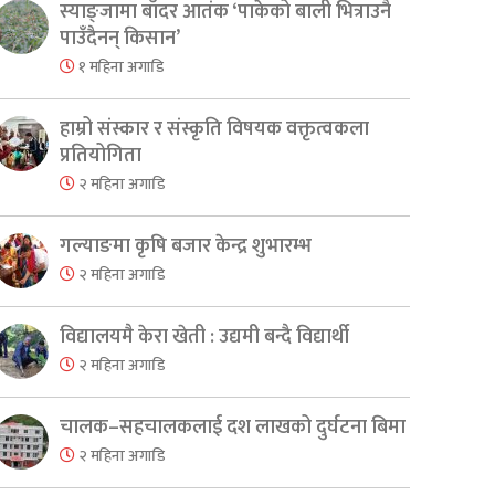
स्याङ्जामा बाँदर आतंक ‘पाकेको बाली भित्राउनै
पाउँदैनन् किसान’
१ महिना अगाडि
हाम्रो संस्कार र संस्कृति विषयक वक्तृत्वकला
प्रतियोगिता
२ महिना अगाडि
गल्याङमा कृषि बजार केन्द्र शुभारम्भ
२ महिना अगाडि
विद्यालयमै केरा खेती : उद्यमी बन्दै विद्यार्थी
२ महिना अगाडि
चालक–सहचालकलाई दश लाखको दुर्घटना बिमा
२ महिना अगाडि