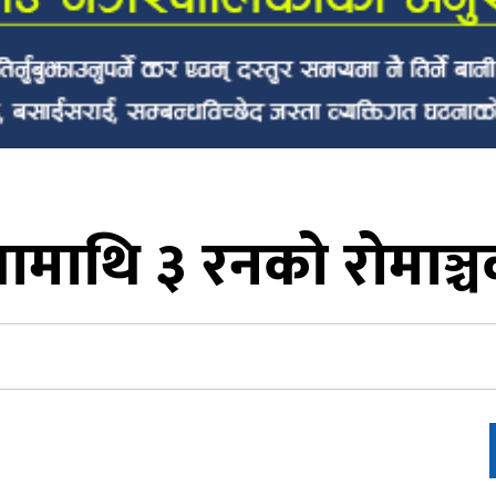
ामाथि ३ रनको रोमाञ्