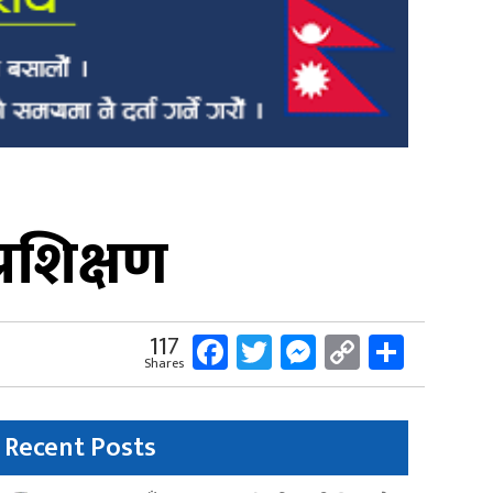
रशिक्षण
Facebook
Twitter
Messenger
Copy
Share
117
Shares
Link
Recent Posts