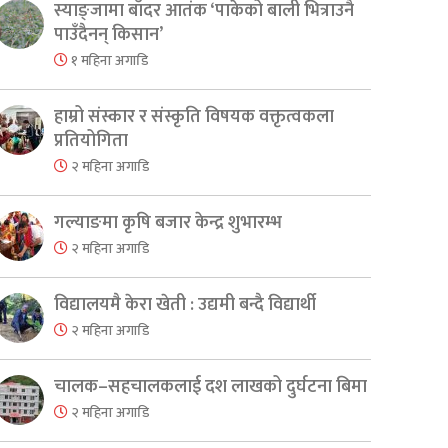
स्याङ्जामा बाँदर आतंक ‘पाकेको बाली भित्राउनै
पाउँदैनन् किसान’
१ महिना अगाडि
हाम्रो संस्कार र संस्कृति विषयक वक्तृत्वकला
प्रतियोगिता
२ महिना अगाडि
गल्याङमा कृषि बजार केन्द्र शुभारम्भ
२ महिना अगाडि
विद्यालयमै केरा खेती : उद्यमी बन्दै विद्यार्थी
२ महिना अगाडि
चालक–सहचालकलाई दश लाखको दुर्घटना बिमा
२ महिना अगाडि