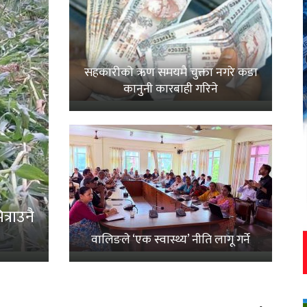
सहकारीको ऋण समयमै चुक्ता नगरे कडा
कानुनी कारबाही गरिने
्राउनै
वालिङले ‘एक स्वास्थ्य’ नीति लागू गर्ने