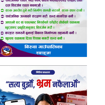
er
are