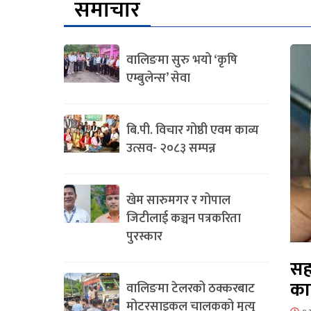
समाचार
वालिङमा सुरु भयो ‘कृषि
एम्बुलेन्स’ सेवा
बि.पी. विचार गोष्ठी एवम काव्य
उत्सव- २०८३ सम्पन्न
खेम सारुमगर र गोपाल
जिटीलाई कञ्चन पत्रकरिता
पुरस्कार
सह
का
वालिङमा टेलरको ठक्करबाट
मोटरसाइकल चालकको मृत्यु