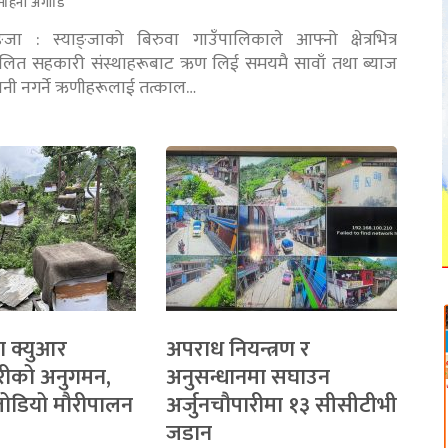
महिना अगाडि
ङ्जा : स्याङ्जाको बिरुवा गाउँपालिकाले आफ्नो क्षेत्रभित्र
चालित सहकारी संस्थाहरूबाट ऋण लिई समयमै सावाँ तथा ब्याज
तानी नगर्ने ऋणीहरूलाई तत्काल…
ा क्युआर
अपराध नियन्त्रण र
रीको अनुगमन,
अनुसन्धानमा सघाउन
 जोडियो मौरीपालन
अर्जुनचौपारीमा १३ सीसीटीभी
जडान