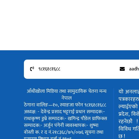
९८१६१८१६८८
aadh
आँधीखोला मिडिया तथा सामुदायिक चेतना मन्च
यो अनलाईन
नेपाल
पत्रकार
ठेगाना वालिङ—१०, स्याङजा फोन ९८१६१८१६८८
ल्याईएको 
अध्यक्ष: - देवेन्द्र प्रसाद भट्टराई
प्रधान सम्पादक:-
प्रदेश, वि
राधाकृष्ण डुम्रे
सम्पादक:- खगिन्द्र पौडेल
ग्राफिक्स
रहनेछौ 
सम्पादक:- अर्जुन पंगेनी
व्यवस्थापक:- शुष्मा
विविध गतिवि
वोस्ती
क. र द नं.२१८३६८/७५/०७६
सूचना तथा
छ !