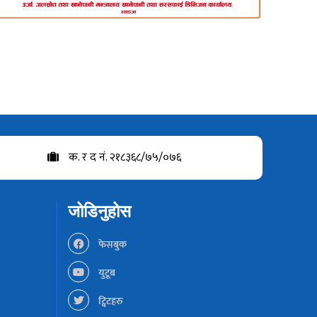
क. र द नं. २१८३६८/७५/०७६
जोडिनुहोस
फेसबुक
युटूब
ट्विटहरु