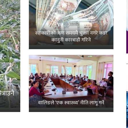
सहकारीको ऋण समयमै चुक्ता नगरे कडा
कानुनी कारबाही गरिने
्राउनै
वालिङले ‘एक स्वास्थ्य’ नीति लागू गर्ने