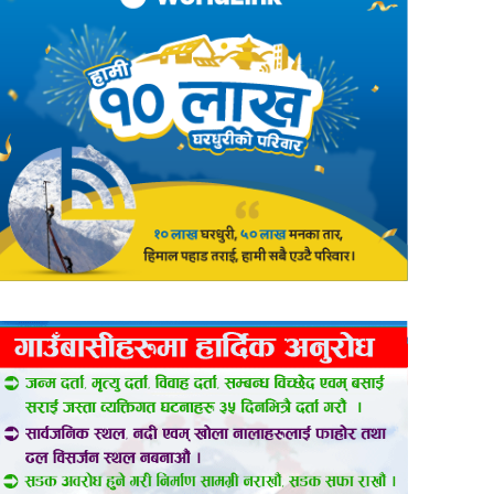
er
are