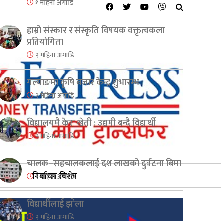
१ महिना अगाडि
हाम्रो संस्कार र संस्कृति विषयक वक्तृत्वकला
प्रतियोगिता
२ महिना अगाडि
गल्याङमा कृषि बजार केन्द्र शुभारम्भ
२ महिना अगाडि
विद्यालयमै केरा खेती : उद्यमी बन्दै विद्यार्थी
२ महिना अगाडि
चालक–सहचालकलाई दश लाखको दुर्घटना बिमा
निर्वाचन बिशेष
२ महिना अगाडि
विद्यार्थीलाई झोला
२ महिना अगाडि