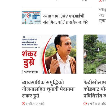
१ 
स्या
सञ्
स्याङ्जामा ३४४ एचआईभी
भुक्
संक्रमित, वालिङ सबैभन्दा धेरै
व्यावसायिक समृद्धिको
फेदीखोलाम
योजनासहित चुनावी मैदानमा
कोडबाट मौ
शंकर डुम्रे
प्रविधिसँग
१ महिना अगाडि
१ महिना अगाडि