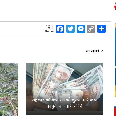
Facebook
Twitter
Messeng
Copy
Sh
191
Shares
Link
थप सामाग्री
सहकारीको ऋण समयमै चुक्ता नगरे कडा
कानुनी कारबाही गरिने