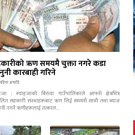
कारीको ऋण समयमै चुक्ता नगरे कडा
नुनी कारबाही गरिने
महिना अगाडि
ङ्जा : स्याङ्जाको बिरुवा गाउँपालिकाले आफ्नो क्षेत्रभित्र
चालित सहकारी संस्थाहरूबाट ऋण लिई समयमै सावाँ तथा ब्याज
तानी नगर्ने ऋणीहरूलाई तत्काल…