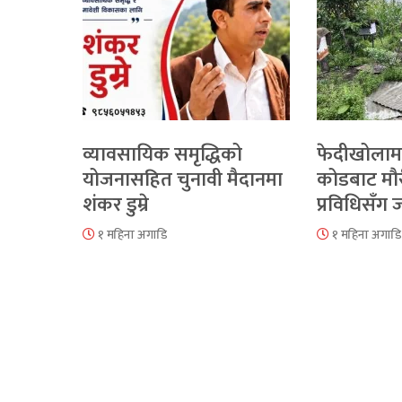
व्यावसायिक समृद्धिको
फेदीखोलाम
योजनासहित चुनावी मैदानमा
कोडबाट मौ
शंकर डुम्रे
प्रविधिसँग
१ महिना अगाडि
१ महिना अगाडि