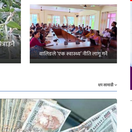
्राउनै
वालिङले ‘एक स्वास्थ्य’ नीति लागू गर्ने
थप सामाग्री