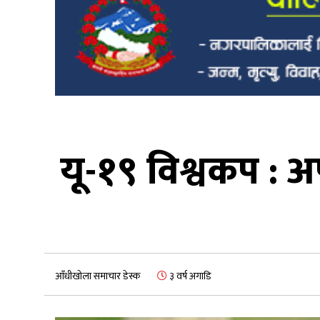
यू-१९ विश्वकप : 
आँधीखोला समाचार डेस्क
३ वर्ष अगाडि