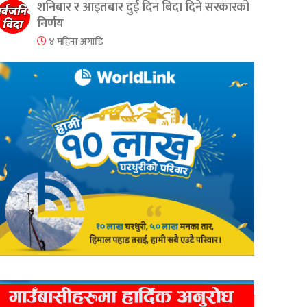
शनिबार र आइतबार दुई दिन बिदा दिने सरकारको
निर्णय
४ महिना अगाडि
er
are