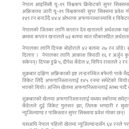
नेपाल आइसिसी यू–१९ विश्वकप क्रिकेटको सुपर सिक्समा 
अफ्रिकामा जारी यू–१९ विश्वकपको सुपर सिक्समा प्रवेश ग
१४९ रन बनाउँदै ४४.४ ओभरमा अफगानस्थानमाथि १ विकेट
नेपालको जितका लागि कप्तान देव खनालले अर्धशतक महत्त्
क्रममा कप्तान खनालले ७३ बलमा सात चौकासहित अर्धशतक 
नेपालका लागि दिपक बोहोराले ४२ बलमा २७ रन जाेडे। 
दिलाए । नेपालका लागि आकाश त्रिपाठी १६ र अर्जुन कुम
सकेनन्। दिपक डुम्रे ५, दीपेश कँडेल ४, विपिन रावलले
शुक्रबार दक्षिण अफ्रिकाको इष्ट लन्डनस्थित बफेलो पार्क
विकेट लिँदै अफगानिस्तानलाई १४५ रनमा समेटेको थियो
भएको थियो। अन्तिम खेलमा अफगानिस्तानलाई स्तब्ध पार्दै
शुक्रबारको खेलमा अफगानिस्तानलाई मध्यम स्कोरमा समेट्
कँडेलले दुई विकेट गुलसन झा, तिलक भण्डारी र सुव
न्युजिल्याण्ड र पाकिस्तान सुपर सिक्समा प्रवेश गरेका छन्।
यसअघि नेपाल पहिलो खेलमा न्युजिल्यान्डसँग ६४ रनले पर