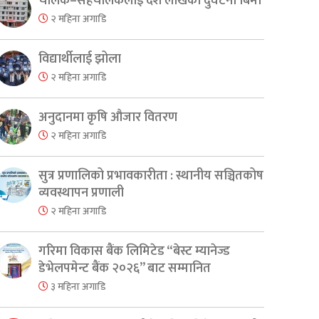
चालक–सहचालकलाई दश लाखको दुर्घटना बिमा
२ महिना अगाडि
विद्यार्थीलाई झोला
२ महिना अगाडि
अनुदानमा कृषि औजार वितरण
२ महिना अगाडि
सुत्र प्रणालिको प्रभावकारीता : स्थानीय सञ्चितकोष
व्यवस्थापन प्रणाली
२ महिना अगाडि
गरिमा विकास बैंक लिमिटेड “बेस्ट म्यानेज्ड
डेभेलपमेन्ट बैंक २०२६” बाट सम्मानित
३ महिना अगाडि