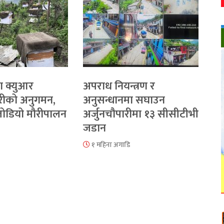
ा क्युआर
अपराध नियन्त्रण र
रीको अनुगमन,
अनुसन्धानमा सघाउन
 जोडियो मौरीपालन
अर्जुनचौपारीमा १३ सीसीटीभी
जडान
१ महिना अगाडि