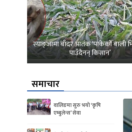
स्याङ्जामा बाँदर आतंक ‘पाकेको बाली भित
पाउँदैनन् किसान’
समाचार
वालिङमा सुरु भयो ‘कृषि
एम्बुलेन्स’ सेवा