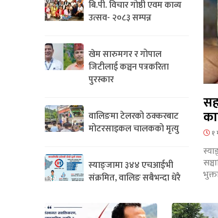
बि.पी. विचार गोष्ठी एवम काव्य
उत्सव- २०८३ सम्पन्न
खेम सारुमगर र गोपाल
जिटीलाई कञ्चन पत्रकरिता
पुरस्कार
सह
का
वालिङमा टेलरको ठक्करबाट
मोटरसाइकल चालकको मृत्यु
१ 
स्या
सञ्
स्याङ्जामा ३४४ एचआईभी
भुक्
संक्रमित, वालिङ सबैभन्दा धेरै