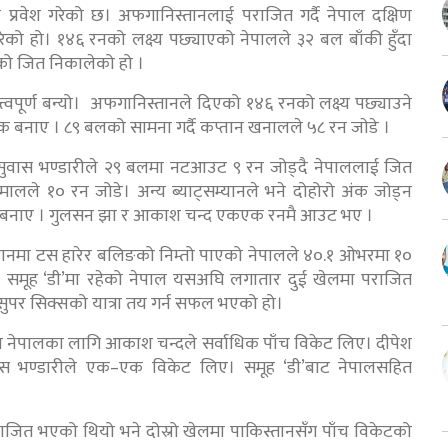
प्रवेश गरेको छ। अफगानिस्तानलाई पराजित गर्दै नेपाल दक्षिण
रेको हो। १४६ रनको लक्ष्य पछ्याएको नेपालले ३२ बल बाँकी हुँदा
को जित निकालेको हो ।
वपूर्ण बन्यो। अफगानिस्तानले दिएको १४६ रनको लक्ष्य पछ्याउने
बनाए । ८९ बलको सामना गर्दै कप्तान खनालले ५८ रन जाेडे ।
सुवास भण्डारीले २९ बलमा नटआउट ९ रन जोड्दै नेपाललाई जित
ालले १० रन जोडे। अन्य ब्याट्सम्यानले भने दोहोरो अंक जोड्न
 २ रन बनाए । गुलसन झा र आकाश चन्द एकएक रनमै आउट भए ।
 मैदानमा टस हारेर बलिङको निम्तो पाएको नेपालले ४०.१ ओभरमा १०
। समूह ‘डी’मा रहेको नेपाल यसअघि लगातार दुई खेलमा पराजित
 सुपर सिक्सको यात्रा तय गर्न सफल भएको हो।
न नेपालका लागि आकाश चन्दले सर्वाधिक पाँच विकेट लिए। दीपेश
ास भण्डारीले एक–एक विकेट लिए। समूह ‘डी’बाट नेपालसहित
ाजित भएको थियो भने दोस्रो खेलमा पाकिस्तानसँग पाँच विकेटको