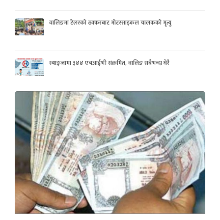
वालिङमा टेलरको ठक्करबाट मोटरसाइकल चालकको मृत्यु
स्याङ्जामा ३४४ एचआईभी संक्रमित, वालिङ सबैभन्दा धेरै