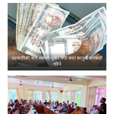
सहकारीको ऋण समयमै चुक्ता नगरे कडा कानुनी कारबाही
गरिने