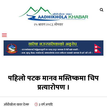
आँधीखोला खवर
मोफसलकै लोकप्रिय अनलाइन पत्रिका
पहिलो पटक मानव मस्तिष्कमा चिप
प्रत्यारोपण ।
आँधीखोला खवर डेस्क
३ वर्ष अगाडि