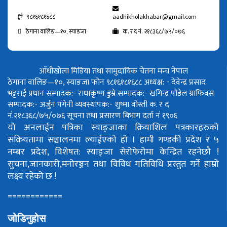
९८१६१८१६८८
aadhikholakhabar@gmail.com
ठेगाना वालिङ—१०, स्याङजा
क. र द नं. २१८३६८/७५/०७६
आँधीखोला मिडिया तथा सामुदायिक चेतना मन्च नेपाल
ठेगाना वालिङ—१०, स्याङजा फोन ९८१६१८१६८८
अध्यक्ष: - देवेन्द्र प्रसाद
भट्टराई
प्रधान सम्पादक:- राधाकृष्ण डुम्रे
सम्पादक:- खगिन्द्र पौडेल
ग्राफिक्स
सम्पादक:- अर्जुन पंगेनी
व्यवस्थापक:- शुष्मा वोस्ती
क. र द
नं.२१८३६८/७५/०७६
सूचना तथा प्रसारण बिभाग दर्ता नं १९०६
यो अनलाईन पत्रिका स्याङ्जाका क्रियाशिल पत्रकारहरुको
सक्रियतामा सञ्चालनमा ल्याईएको हो ।
हामी गण्डकी प्रदेश र ५
नम्बर प्रदेश, विशेषत: स्याङ्जा सेरोफेरोमा केन्द्रित रहनेछौ !
सुचना,जानकारी,मनोरञ्जन तथा विविध गतिविधि प्रस्तुत गर्ने हाम्रो
लक्ष्य रहेको छ !
============
जोडिनुहोस