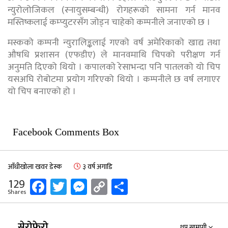
न्युरोलोजिकल (स्नायुसम्बन्धी) रोगहरूको सामना गर्न मानव
मस्तिष्कलाई कम्प्युटरसँग जोड्न चाहेको कम्पनीले जनाएको छ ।
मस्कको कम्पनी न्युरालिङ्कलाई गएको वर्ष अमेरिकाको खाद्य तथा
औषधि प्रशासन (एफडीए) ले मानवमाथि चिपको परीक्षण गर्न
अनुमति दिएको थियो । कपालको रेसाभन्दा पनि पातलको यो चिप
यसअघि रोबोटमा प्रयोग गरिएको थियो । कम्पनीले छ वर्ष लगाएर
यो चिप बनाएको हो ।
Facebook Comments Box
आँधीखोला खवर डेस्क
३ वर्ष अगाडि
Facebook
Twitter
Messenger
Copy
Share
129
Shares
Link
सेरोफेरो
थप सामाग्री