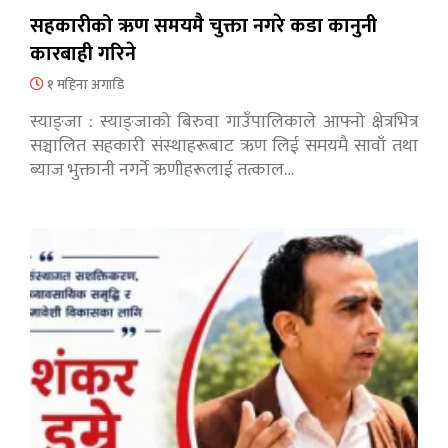
सहकारीको ऋण समयमै चुक्ता नगरे कडा कानुनी
कारबाही गरिने
१ महिना अगाडि
स्याङ्जा : स्याङ्जाको बिरुवा गाउँपालिकाले आफ्नो क्षेत्रभित्र
सञ्चालित सहकारी संस्थाहरूबाट ऋण लिई समयमै सावाँ तथा
ब्याज भुक्तानी नगर्ने ऋणीहरूलाई तत्काल…