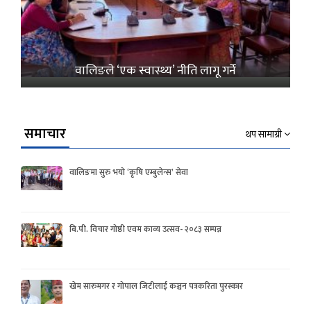
वालिङले ‘एक स्वास्थ्य’ नीति लागू गर्ने
समाचार
थप सामाग्री
वालिङमा सुरु भयो ‘कृषि एम्बुलेन्स’ सेवा
बि.पी. विचार गोष्ठी एवम काव्य उत्सव- २०८३ सम्पन्न
खेम सारुमगर र गोपाल जिटीलाई कञ्चन पत्रकरिता पुरस्कार