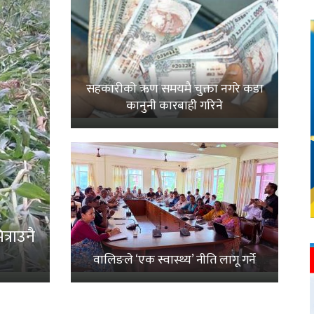
सहकारीको ऋण समयमै चुक्ता नगरे कडा
कानुनी कारबाही गरिने
्राउनै
वालिङले ‘एक स्वास्थ्य’ नीति लागू गर्ने