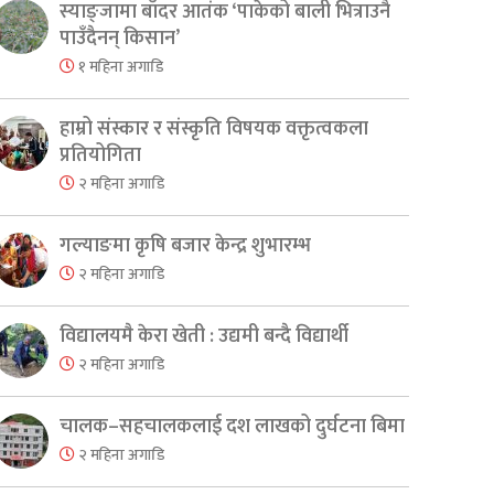
स्याङ्जामा बाँदर आतंक ‘पाकेको बाली भित्राउनै
पाउँदैनन् किसान’
१ महिना अगाडि
हाम्रो संस्कार र संस्कृति विषयक वक्तृत्वकला
प्रतियोगिता
२ महिना अगाडि
गल्याङमा कृषि बजार केन्द्र शुभारम्भ
२ महिना अगाडि
विद्यालयमै केरा खेती : उद्यमी बन्दै विद्यार्थी
२ महिना अगाडि
चालक–सहचालकलाई दश लाखको दुर्घटना बिमा
२ महिना अगाडि