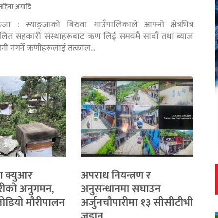
महिना अगाडि
ङ्जा : स्याङ्जाको बिरुवा गाउँपालिकाले आफ्नो क्षेत्रभित्र
चालित सहकारी संस्थाहरूबाट ऋण लिई समयमै सावाँ तथा ब्याज
तानी नगर्ने ऋणीहरूलाई तत्काल…
ा क्युआर
अपराध नियन्त्रण र
रीको अनुगमन,
अनुसन्धानमा सघाउन
 जोडियो मौरीपालन
अर्जुनचौपारीमा १३ सीसीटीभी
जडान