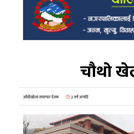
चौथो खेल
आँधीखोला समाचार डेस्क
३ वर्ष अगाडि