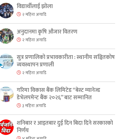
विद्यार्थीलाई झोला
२ महिना अगाडि
अनुदानमा कृषि औजार वितरण
२ महिना अगाडि
सुत्र प्रणालिको प्रभावकारीता : स्थानीय सञ्चितकोष
व्यवस्थापन प्रणाली
२ महिना अगाडि
er
are
गरिमा विकास बैंक लिमिटेड “बेस्ट म्यानेज्ड
डेभेलपमेन्ट बैंक २०२६” बाट सम्मानित
३ महिना अगाडि
शनिबार र आइतबार दुई दिन बिदा दिने सरकारको
निर्णय
४ महिना अगाडि