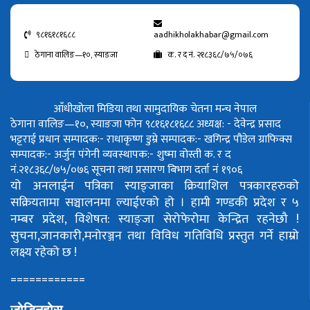
९८१६१८१६८८
aadhikholakhabar@gmail.com
ठेगाना वालिङ—१०, स्याङजा
क. र द नं. २१८३६८/७५/०७६
आँधीखोला मिडिया तथा सामुदायिक चेतना मन्च नेपाल
ठेगाना वालिङ—१०, स्याङजा फोन ९८१६१८१६८८
अध्यक्ष: - देवेन्द्र प्रसाद
भट्टराई
प्रधान सम्पादक:- राधाकृष्ण डुम्रे
सम्पादक:- खगिन्द्र पौडेल
ग्राफिक्स
सम्पादक:- अर्जुन पंगेनी
व्यवस्थापक:- शुष्मा वोस्ती
क. र द
नं.२१८३६८/७५/०७६
सूचना तथा प्रसारण बिभाग दर्ता नं १९०६
यो अनलाईन पत्रिका स्याङ्जाका क्रियाशिल पत्रकारहरुको
सक्रियतामा सञ्चालनमा ल्याईएको हो ।
हामी गण्डकी प्रदेश र ५
नम्बर प्रदेश, विशेषत: स्याङ्जा सेरोफेरोमा केन्द्रित रहनेछौ !
सुचना,जानकारी,मनोरञ्जन तथा विविध गतिविधि प्रस्तुत गर्ने हाम्रो
लक्ष्य रहेको छ !
============
जोडिनुहोस