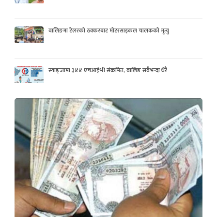
वालिङमा टेलरको ठक्करबाट मोटरसाइकल चालकको मृत्यु
स्याङ्जामा ३४४ एचआईभी संक्रमित, वालिङ सबैभन्दा धेरै