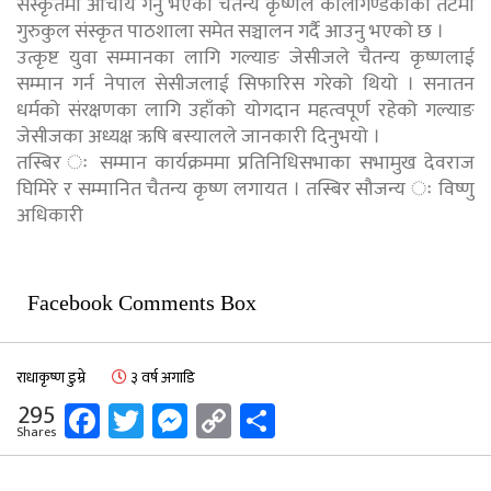
संस्कृतमा आचार्य गर्नु भएका चैतन्य कृष्णले कालीगण्डकीको तटमा
गुरुकुल संस्कृत पाठशाला समेत सञ्चालन गर्दै आउनु भएको छ ।
उत्कृष्ट युवा सम्मानका लागि गल्याङ जेसीजले चैतन्य कृष्णलाई
सम्मान गर्न नेपाल सेसीजलाई सिफारिस गरेको थियो । सनातन
धर्मको संरक्षणका लागि उहाँको योगदान महत्वपूर्ण रहेको गल्याङ
जेसीजका अध्यक्ष ऋषि बस्यालले जानकारी दिनुभयो ।
तस्बिर ः सम्मान कार्यक्रममा प्रतिनिधिसभाका सभामुख देवराज
घिमिरे र सम्मानित चैतन्य कृष्ण लगायत । तस्बिर सौजन्य ः विष्णु
अधिकारी
Facebook Comments Box
राधाकृष्ण डुम्रे
३ वर्ष अगाडि
Facebook
Twitter
Messenger
Copy
Share
295
Shares
Link