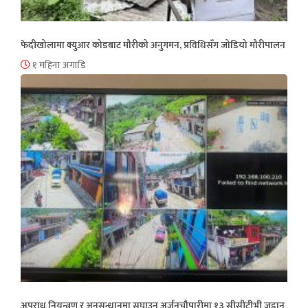
फेदीखोलामा क्युआर कोडबाट मौरीको अनुगमन, प्रविधिसँग जोडियो मौरीपालन
१ महिना अगाडि
अपराध नियन्त्रण र अनुसन्धानमा सघाउन अर्जुनचौपारीमा १३ सीसीटीभी जडान