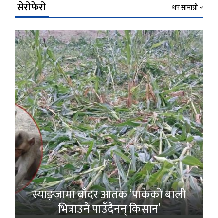
सेरोफेरो
थप सामाग्री
स्याङ्जामा बाँदर आतंक ‘पाकेको बाली
भित्राउनै पाउँदैनन् किसान’