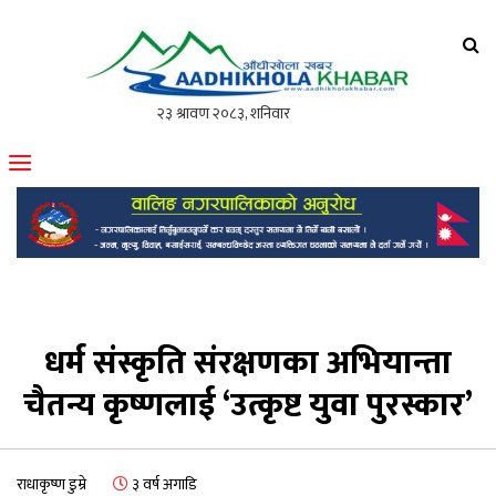
आँधीखोला खवर
मोफसलकै लोकप्रिय अनलाइन पत्रिका
धर्म संस्कृति संरक्षणका अभियान्ता
चैतन्य कृष्णलाई ‘उत्कृष्ट युवा पुरस्कार’
राधाकृष्ण डुम्रे
३ वर्ष अगाडि