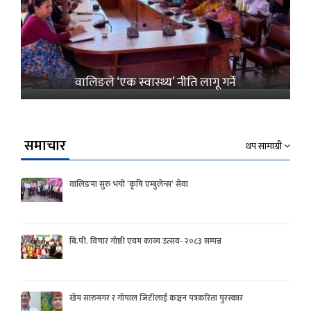
वालिङले ‘एक स्वास्थ्य’ नीति लागू गर्ने
समाचार
थप सामाग्री
वालिङमा सुरु भयो ‘कृषि एम्बुलेन्स’ सेवा
बि.पी. विचार गोष्ठी एवम काव्य उत्सव- २०८३ सम्पन्न
खेम सारुमगर र गोपाल जिटीलाई कञ्चन पत्रकरिता पुरस्कार