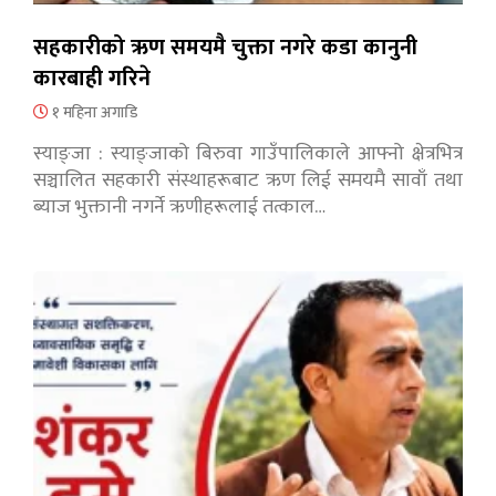
सहकारीको ऋण समयमै चुक्ता नगरे कडा कानुनी
कारबाही गरिने
१ महिना अगाडि
स्याङ्जा : स्याङ्जाको बिरुवा गाउँपालिकाले आफ्नो क्षेत्रभित्र
सञ्चालित सहकारी संस्थाहरूबाट ऋण लिई समयमै सावाँ तथा
ब्याज भुक्तानी नगर्ने ऋणीहरूलाई तत्काल…