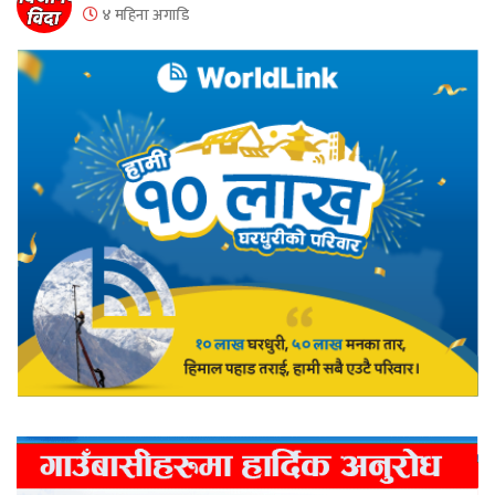
४ महिना अगाडि