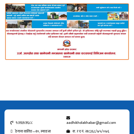
९८१६१८१६८८
aadhikholakhabar@gmail.com
ठेगाना वालिङ—१०, स्याङजा
क. र द नं. २१८३६८/७५/०७६