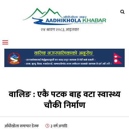
आँधीखोला खवर
मोफसलकै लोकप्रिय अनलाइन पत्रिका
वालिङ : एकै पटक बाह्र वटा स्वास्थ्य
चौकी निर्माण
आँधीखोला समाचार डेस्क
३ वर्ष अगाडि