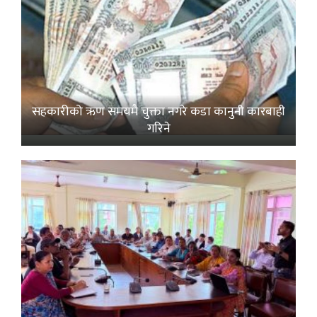
सहकारीको ऋण समयमै चुक्ता नगरे कडा कानुनी कारबाही
गरिने