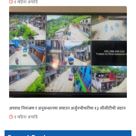
१ महिना अगाडि
अपराध नियन्त्रण र अनुसन्धानमा सघाउन अर्जुनचौपारीमा १३ सीसीटीभी जडान
१ महिना अगाडि