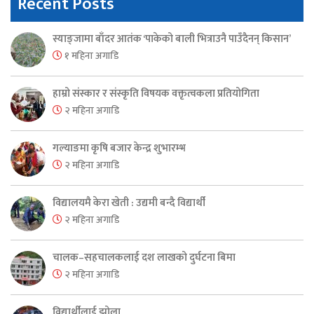
Recent Posts
स्याङ्जामा बाँदर आतंक ‘पाकेको बाली भित्राउनै पाउँदैनन् किसान’
१ महिना अगाडि
हाम्रो संस्कार र संस्कृति विषयक वक्तृत्वकला प्रतियोगिता
२ महिना अगाडि
गल्याङमा कृषि बजार केन्द्र शुभारम्भ
२ महिना अगाडि
विद्यालयमै केरा खेती : उद्यमी बन्दै विद्यार्थी
२ महिना अगाडि
चालक–सहचालकलाई दश लाखको दुर्घटना बिमा
२ महिना अगाडि
विद्यार्थीलाई झोला