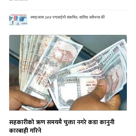
स्याङ्जामा ३४४ एचआईभी संक्रमित, वालिङ सबैभन्दा धेरै
सहकारीको ऋण समयमै चुक्ता नगरे कडा कानुनी
कारबाही गरिने