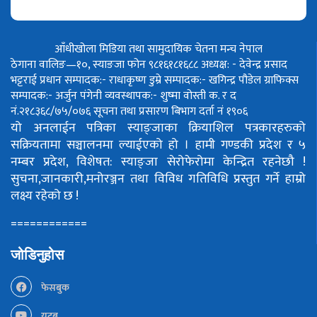
आँधीखोला मिडिया तथा सामुदायिक चेतना मन्च नेपाल
ठेगाना वालिङ—१०, स्याङजा फोन ९८१६१८१६८८
अध्यक्ष: - देवेन्द्र प्रसाद
भट्टराई
प्रधान सम्पादक:- राधाकृष्ण डुम्रे
सम्पादक:- खगिन्द्र पौडेल
ग्राफिक्स
सम्पादक:- अर्जुन पंगेनी
व्यवस्थापक:- शुष्मा वोस्ती
क. र द
नं.२१८३६८/७५/०७६
सूचना तथा प्रसारण बिभाग दर्ता नं १९०६
यो अनलाईन पत्रिका स्याङ्जाका क्रियाशिल पत्रकारहरुको
सक्रियतामा सञ्चालनमा ल्याईएको हो ।
हामी गण्डकी प्रदेश र ५
नम्बर प्रदेश, विशेषत: स्याङ्जा सेरोफेरोमा केन्द्रित रहनेछौ !
सुचना,जानकारी,मनोरञ्जन तथा विविध गतिविधि प्रस्तुत गर्ने हाम्रो
लक्ष्य रहेको छ !
============
जोडिनुहोस
फेसबुक
युटूब