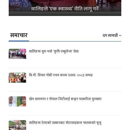
वालिङले ‘एक स्वास्थ्य’ नीति लागू गर्ने
समाचार
थप सामाग्री
वालिङमा सुरु भयो ‘कृषि एम्बुलेन्स’ सेवा
बि.पी. विचार गोष्ठी एवम काव्य उत्सव- २०८३ सम्पन्न
खेम सारुमगर र गोपाल जिटीलाई कञ्चन पत्रकरिता पुरस्कार
वालिङमा टेलरको ठक्करबाट मोटरसाइकल चालकको मृत्यु