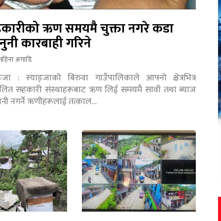
कारीको ऋण समयमै चुक्ता नगरे कडा
नुनी कारबाही गरिने
महिना अगाडि
ङ्जा : स्याङ्जाको बिरुवा गाउँपालिकाले आफ्नो क्षेत्रभित्र
चालित सहकारी संस्थाहरूबाट ऋण लिई समयमै सावाँ तथा ब्याज
तानी नगर्ने ऋणीहरूलाई तत्काल…