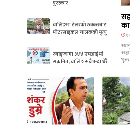
पुरस्कार
सह
का
वालिङमा टेलरको ठक्करबाट
मोटरसाइकल चालकको मृत्यु
१ 
स्या
सञ्
स्याङ्जामा ३४४ एचआईभी
भुक्
संक्रमित, वालिङ सबैभन्दा धेरै