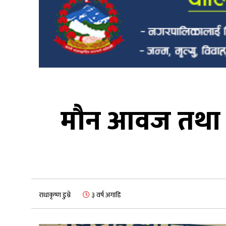
मौन आवज तथा 
राधाकृष्ण डुम्रे
३ वर्ष अगाडि