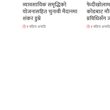
व्यावसायिक समृद्धिको
फेदीखोलाम
योजनासहित चुनावी मैदानमा
कोडबाट मौ
शंकर डुम्रे
प्रविधिसँग
१ महिना अगाडि
१ महिना अगाडि