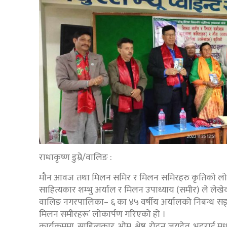
राधाकृष्ण डुम्रे/वालिङ :
मौन आवज तथा मिलन समिर र मिलन समिरहरु कृतिको लोक
साहित्यकार शम्भु अर्याल र मिलन उपाध्याय (समीर) ले लेख
वालिङ नगरपालिका– ६ का ४५ वर्षीय अर्यालको निबन्ध सङ्ग
मिलन समीरहरू’ लोकार्पण गरिएको हो ।
कार्यक्रममा साहित्यकार ओम श्रेष्ठ रोदन,जयदेव भट्टराई,