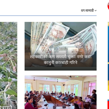
थप सामाग्री
सहकारीको ऋण समयमै चुक्ता नगरे कडा
कानुनी कारबाही गरिने
्राउनै