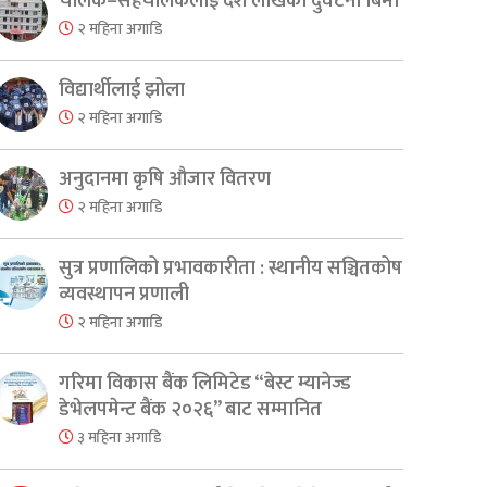
चालक–सहचालकलाई दश लाखको दुर्घटना बिमा
२ महिना अगाडि
विद्यार्थीलाई झोला
२ महिना अगाडि
अनुदानमा कृषि औजार वितरण
२ महिना अगाडि
सुत्र प्रणालिको प्रभावकारीता : स्थानीय सञ्चितकोष
व्यवस्थापन प्रणाली
२ महिना अगाडि
गरिमा विकास बैंक लिमिटेड “बेस्ट म्यानेज्ड
डेभेलपमेन्ट बैंक २०२६” बाट सम्मानित
er
are
३ महिना अगाडि