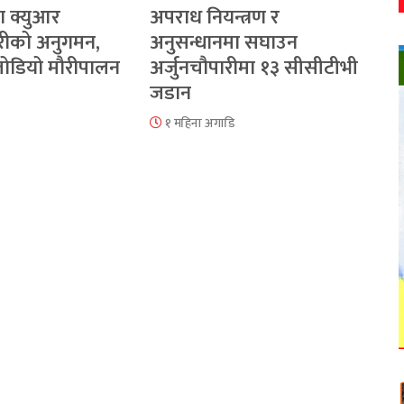
ा क्युआर
अपराध नियन्त्रण र
रीको अनुगमन,
अनुसन्धानमा सघाउन
 जोडियो मौरीपालन
अर्जुनचौपारीमा १३ सीसीटीभी
जडान
१ महिना अगाडि