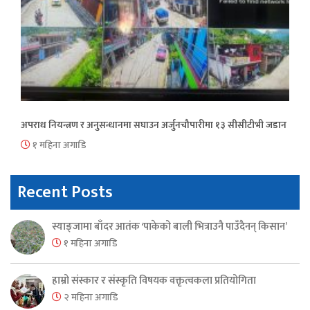
अपराध नियन्त्रण र अनुसन्धानमा सघाउन अर्जुनचौपारीमा १३ सीसीटीभी जडान
१ महिना अगाडि
Recent Posts
स्याङ्जामा बाँदर आतंक ‘पाकेको बाली भित्राउनै पाउँदैनन् किसान’
१ महिना अगाडि
हाम्रो संस्कार र संस्कृति विषयक वक्तृत्वकला प्रतियोगिता
२ महिना अगाडि