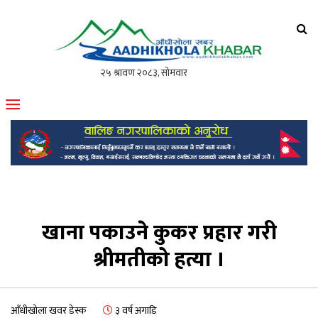
आँधीखोला खवर
मोफसलकै लोकप्रिय अनलाइन पत्रिका
खाना पकाउने कुकर प्रहार गरी
श्रीमतीको हत्या ।
आँधीखोला खवर डेस्क
३ वर्ष अगाडि