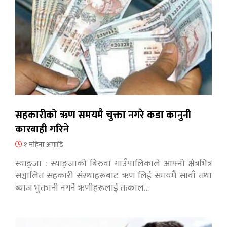
सहकारीको ऋण समयमै चुक्ता नगरे कडा कानुनी
कारबाही गरिने
१ महिना अगाडि
स्याङ्जा : स्याङ्जाको बिरुवा गाउँपालिकाले आफ्नो क्षेत्रभित्र
सञ्चालित सहकारी संस्थाहरूबाट ऋण लिई समयमै सावाँ तथा
ब्याज भुक्तानी नगर्ने ऋणीहरूलाई तत्काल…