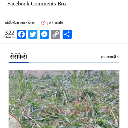
Facebook Comments Box
आँधीखोला खवर डेस्क
३ वर्ष अगाडि
Facebook
Twitter
Messenger
Copy
Share
322
Shares
Link
सेरोफेरो
थप सामाग्री