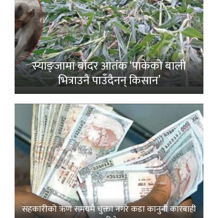
स्याङ्जामा बाँदर आतंक ‘पाकेको बाली
भित्राउनै पाउँदैनन् किसान’
सहकारीको ऋण समयमै चुक्ता नगरे कडा कानुनी कारबाही