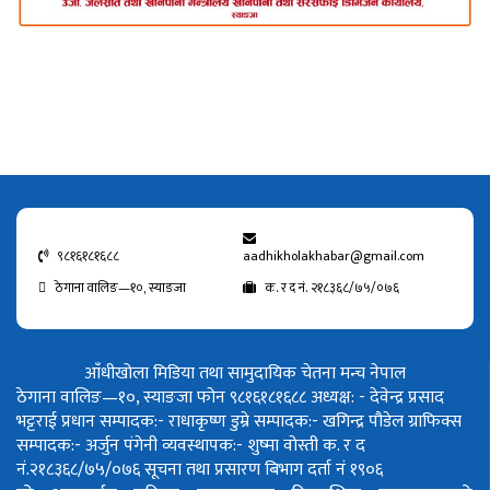
९८१६१८१६८८
aadhikholakhabar@gmail.com
ठेगाना वालिङ—१०, स्याङजा
क. र द नं. २१८३६८/७५/०७६
आँधीखोला मिडिया तथा सामुदायिक चेतना मन्च नेपाल
ठेगाना वालिङ—१०, स्याङजा फोन ९८१६१८१६८८
अध्यक्ष: - देवेन्द्र प्रसाद
भट्टराई
प्रधान सम्पादक:- राधाकृष्ण डुम्रे
सम्पादक:- खगिन्द्र पौडेल
ग्राफिक्स
सम्पादक:- अर्जुन पंगेनी
व्यवस्थापक:- शुष्मा वोस्ती
क. र द
नं.२१८३६८/७५/०७६
सूचना तथा प्रसारण बिभाग दर्ता नं १९०६