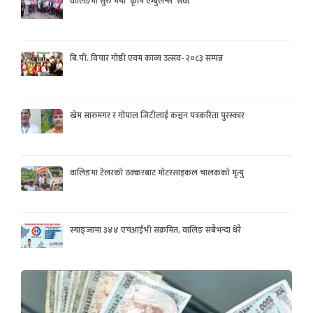
वालिङमा सुरु भयो ‘कृषि एम्बुलेन्स’ सेवा
बि.पी. विचार गोष्ठी एवम काव्य उत्सव- २०८३ सम्पन्न
खेम सारुमगर र गोपाल जिटीलाई कञ्चन पत्रकरिता पुरस्कार
वालिङमा टेलरको ठक्करबाट मोटरसाइकल चालकको मृत्यु
स्याङ्जामा ३४४ एचआईभी संक्रमित, वालिङ सबैभन्दा धेरै