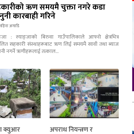
कारीको ऋण समयमै चुक्ता नगरे कडा
नुनी कारबाही गरिने
महिना अगाडि
ङ्जा : स्याङ्जाको बिरुवा गाउँपालिकाले आफ्नो क्षेत्रभित्र
चालित सहकारी संस्थाहरूबाट ऋण लिई समयमै सावाँ तथा ब्याज
तानी नगर्ने ऋणीहरूलाई तत्काल…
ा क्युआर
अपराध नियन्त्रण र