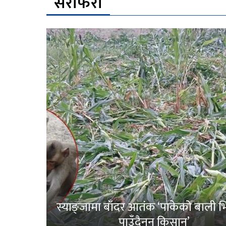
सेरोफेरो
स्याङ्जामा बाँदर आतंक ‘पाकेको बाली भित
पाउँदैनन् किसान’