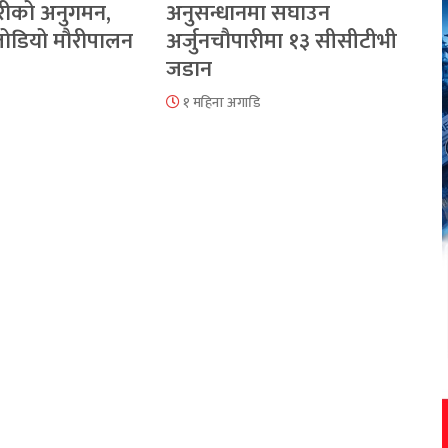
रीको अनुगमन,
अनुसन्धानमा सघाउन
 जोडियो मौरीपालन
अर्जुनचौपारीमा १३ सीसीटीभी
जडान
१ महिना अगाडि