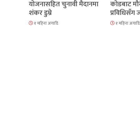
योजनासहित चुनावी मैदानमा
कोडबाट मौ
शंकर डुम्रे
प्रविधिसँग
१ महिना अगाडि
१ महिना अगाडि