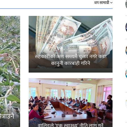
थप सामाग्री
सहकारीको ऋण समयमै चुक्ता नगरे कडा
कानुनी कारबाही गरिने
्राउनै
वालिङले ‘एक स्वास्थ्य’ नीति लागू गर्ने