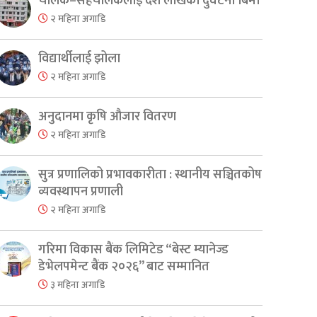
चालक–सहचालकलाई दश लाखको दुर्घटना बिमा
२ महिना अगाडि
विद्यार्थीलाई झोला
२ महिना अगाडि
अनुदानमा कृषि औजार वितरण
२ महिना अगाडि
सुत्र प्रणालिको प्रभावकारीता : स्थानीय सञ्चितकोष
व्यवस्थापन प्रणाली
२ महिना अगाडि
गरिमा विकास बैंक लिमिटेड “बेस्ट म्यानेज्ड
डेभेलपमेन्ट बैंक २०२६” बाट सम्मानित
३ महिना अगाडि