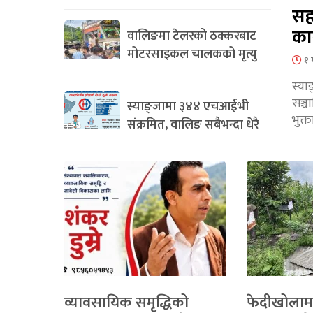
सह
का
वालिङमा टेलरको ठक्करबाट
मोटरसाइकल चालकको मृत्यु
१ 
स्या
सञ्
स्याङ्जामा ३४४ एचआईभी
भुक्
संक्रमित, वालिङ सबैभन्दा धेरै
व्यावसायिक समृद्धिको
फेदीखोलाम