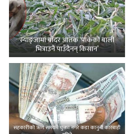
स्याङ्जामा बाँदर आतंक ‘पाकेको बाली
भित्राउनै पाउँदैनन् किसान’
सहकारीको ऋण समयमै चुक्ता नगरे कडा कानुनी कारबाही