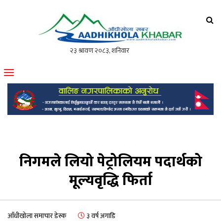
आँधीखोला खवर
मोफसलकै लोकप्रिय अनलाइन पत्रिका
निगमले लियो पेट्रोलियम पदार्थको
मूल्यवृद्धि फिर्ता
आँधीखोला समाचार डेस्क
३ वर्ष अगाडि