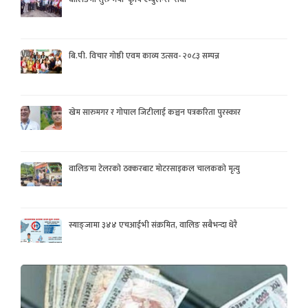
बि.पी. विचार गोष्ठी एवम काव्य उत्सव- २०८३ सम्पन्न
खेम सारुमगर र गोपाल जिटीलाई कञ्चन पत्रकरिता पुरस्कार
वालिङमा टेलरको ठक्करबाट मोटरसाइकल चालकको मृत्यु
स्याङ्जामा ३४४ एचआईभी संक्रमित, वालिङ सबैभन्दा धेरै