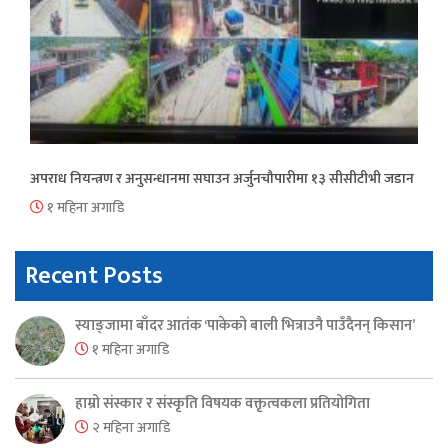
अपराध नियन्त्रण र अनुसन्धानमा सघाउन अर्जुनचौपारीमा १३ सीसीटीभी जडान
१ महिना अगाडि
Recent Posts
स्याङ्जामा बाँदर आतंक ‘पाकेको बाली भित्राउनै पाउँदैनन् किसान’
१ महिना अगाडि
हाम्रो संस्कार र संस्कृति विषयक वक्तृत्वकला प्रतियोगिता
२ महिना अगाडि