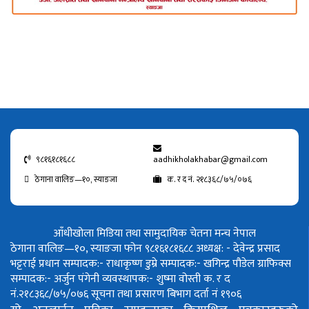
९८१६१८१६८८
aadhikholakhabar@gmail.com
ठेगाना वालिङ—१०, स्याङजा
क. र द नं. २१८३६८/७५/०७६
आँधीखोला मिडिया तथा सामुदायिक चेतना मन्च नेपाल
ठेगाना वालिङ—१०, स्याङजा फोन ९८१६१८१६८८
अध्यक्ष: - देवेन्द्र प्रसाद
भट्टराई
प्रधान सम्पादक:- राधाकृष्ण डुम्रे
सम्पादक:- खगिन्द्र पौडेल
ग्राफिक्स
सम्पादक:- अर्जुन पंगेनी
व्यवस्थापक:- शुष्मा वोस्ती
क. र द
नं.२१८३६८/७५/०७६
सूचना तथा प्रसारण बिभाग दर्ता नं १९०६