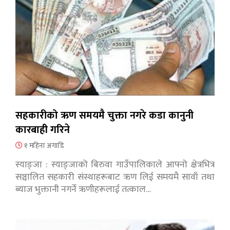
सहकारीको ऋण समयमै चुक्ता नगरे कडा कानुनी
कारबाही गरिने
१ महिना अगाडि
स्याङ्जा : स्याङ्जाको बिरुवा गाउँपालिकाले आफ्नो क्षेत्रभित्र
सञ्चालित सहकारी संस्थाहरूबाट ऋण लिई समयमै सावाँ तथा
ब्याज भुक्तानी नगर्ने ऋणीहरूलाई तत्काल…