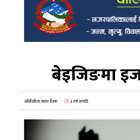
बेइजिङमा इजर
आँधीखोला खवर डेस्क
३ वर्ष अगाडि