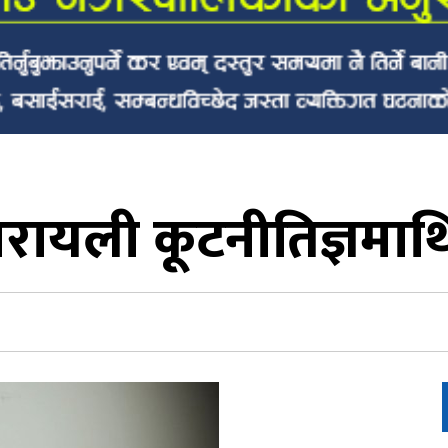
ायली कूटनीतिज्ञमाथि च