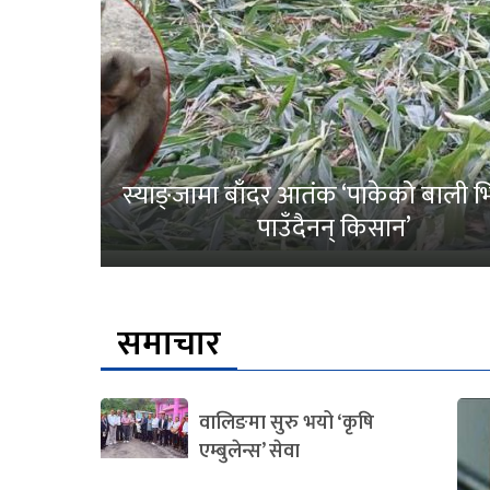
स्याङ्जामा बाँदर आतंक ‘पाकेको बाली भित
पाउँदैनन् किसान’
समाचार
वालिङमा सुरु भयो ‘कृषि
एम्बुलेन्स’ सेवा