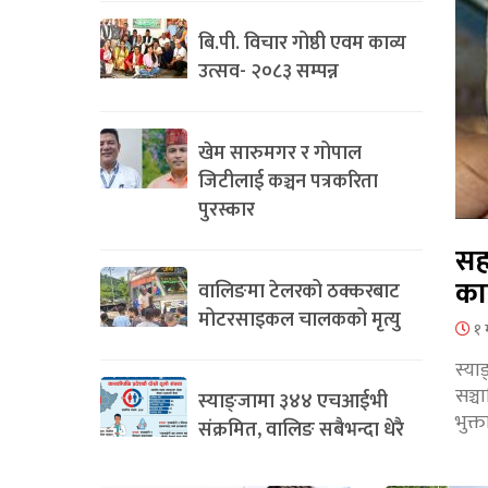
बि.पी. विचार गोष्ठी एवम काव्य
उत्सव- २०८३ सम्पन्न
खेम सारुमगर र गोपाल
जिटीलाई कञ्चन पत्रकरिता
पुरस्कार
सह
का
वालिङमा टेलरको ठक्करबाट
मोटरसाइकल चालकको मृत्यु
१ 
स्या
सञ्
स्याङ्जामा ३४४ एचआईभी
भुक्
संक्रमित, वालिङ सबैभन्दा धेरै