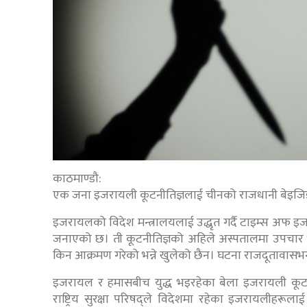
काठमाण्डौ:
एक जना इजरायली कूटनीतिज्ञलाई चीनको राजधानी बेइजिङ
इजरायलको विदेश मन्त्रालयलाई उद्धृत गर्दै टाइम्स अफ इज
जनाएको छ। ती कूटनीतिज्ञको अहिले अस्पतालमा उपचार
किन आक्रमण गरेको भन्ने खुलेको छैन। घटना राजदूतावासभन
इजरायल र हमासबीच युद्ध भइरहेका बेला इजरायली कूट
राष्ट्रिय सुरक्षा परिषद्ले विदेशमा रहेका इजरायलीहर