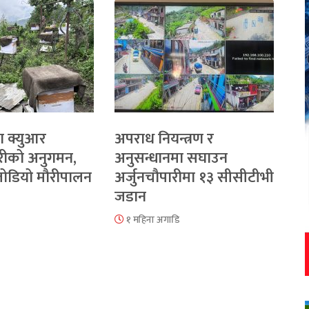
ा क्युआर
अपराध नियन्त्रण र
रीको अनुगमन,
अनुसन्धानमा सघाउन
 जोडियो मौरीपालन
अर्जुनचौपारीमा १३ सीसीटीभी
जडान
१ महिना अगाडि