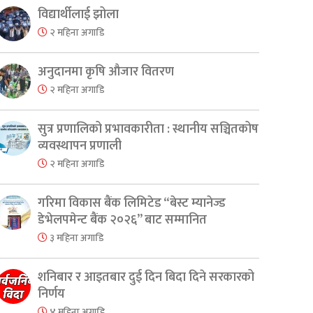
विद्यार्थीलाई झोला
२ महिना अगाडि
अनुदानमा कृषि औजार वितरण
er
are
२ महिना अगाडि
सुत्र प्रणालिको प्रभावकारीता : स्थानीय सञ्चितकोष
व्यवस्थापन प्रणाली
२ महिना अगाडि
गरिमा विकास बैंक लिमिटेड “बेस्ट म्यानेज्ड
डेभेलपमेन्ट बैंक २०२६” बाट सम्मानित
३ महिना अगाडि
शनिबार र आइतबार दुई दिन बिदा दिने सरकारको
निर्णय
४ महिना अगाडि