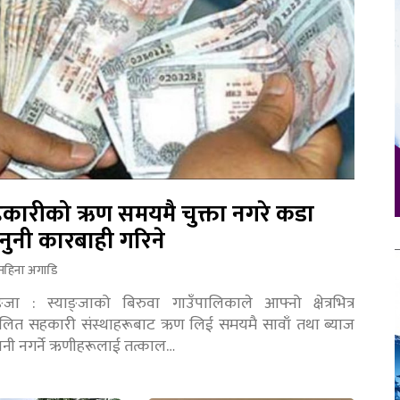
कारीको ऋण समयमै चुक्ता नगरे कडा
नुनी कारबाही गरिने
महिना अगाडि
ङ्जा : स्याङ्जाको बिरुवा गाउँपालिकाले आफ्नो क्षेत्रभित्र
चालित सहकारी संस्थाहरूबाट ऋण लिई समयमै सावाँ तथा ब्याज
तानी नगर्ने ऋणीहरूलाई तत्काल…