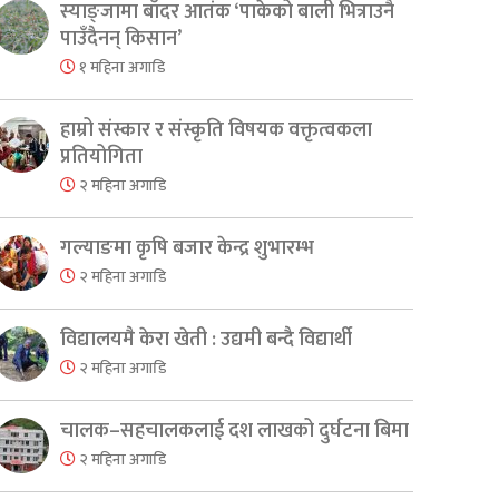
स्याङ्जामा बाँदर आतंक ‘पाकेको बाली भित्राउनै
पाउँदैनन् किसान’
१ महिना अगाडि
हाम्रो संस्कार र संस्कृति विषयक वक्तृत्वकला
प्रतियोगिता
२ महिना अगाडि
गल्याङमा कृषि बजार केन्द्र शुभारम्भ
२ महिना अगाडि
विद्यालयमै केरा खेती : उद्यमी बन्दै विद्यार्थी
२ महिना अगाडि
चालक–सहचालकलाई दश लाखको दुर्घटना बिमा
२ महिना अगाडि