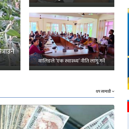
्राउनै
वालिङले ‘एक स्वास्थ्य’ नीति लागू गर्ने
थप सामाग्री