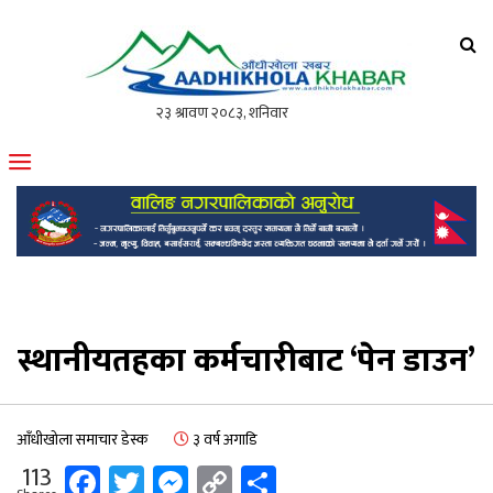
आँधीखोला खवर
मोफसलकै लोकप्रिय अनलाइन पत्रिका
स्थानीयतहका कर्मचारीबाट ‘पेन डाउन’
आँधीखोला समाचार डेस्क
३ वर्ष अगाडि
Facebook
Twitter
Messenger
Copy
Share
113