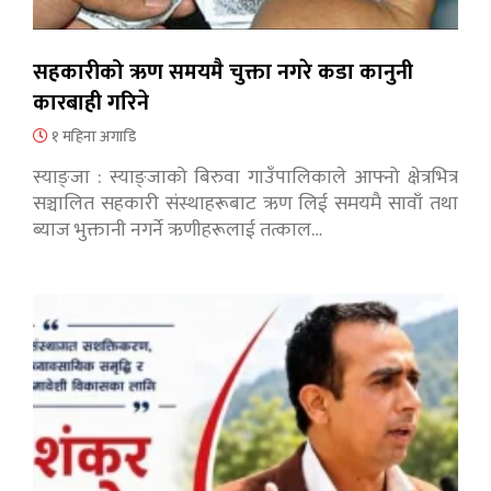
सहकारीको ऋण समयमै चुक्ता नगरे कडा कानुनी
कारबाही गरिने
१ महिना अगाडि
स्याङ्जा : स्याङ्जाको बिरुवा गाउँपालिकाले आफ्नो क्षेत्रभित्र
सञ्चालित सहकारी संस्थाहरूबाट ऋण लिई समयमै सावाँ तथा
ब्याज भुक्तानी नगर्ने ऋणीहरूलाई तत्काल…