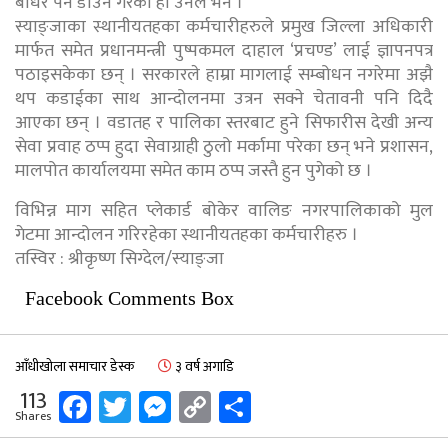
बाँधेर पेन डाउन गरेका हौं उनले भने ।
स्याङ्जाका स्थानीयतहका कर्मचारीहरुले प्रमुख जिल्ला अधिकारी
मार्फत समेत प्रधानमन्त्री पुष्पकमल दाहाल ‘प्रचण्ड’ लाई ज्ञापनपत्र
पठाइसकेका छन् । सरकारले हाम्रा मागलाई सम्बोधन नगरेमा अझै
थप कडाईका साथ आन्दोलनमा उत्रन सक्ने चेतावनी पनि दिदै
आएका छन् । वडातह र पालिका स्तरबाट हुने सिफारीस देखी अन्य
सेवा प्रवाह ठप्प हुदा सेवाग्राही ठुलो मर्कामा परेका छन् भने प्रशासन,
मालपोत कार्यालयमा समेत काम ठप्प जस्तै हुन पुगेको छ ।
विभिन्न माग सहित प्लेकार्ड बोकेर वालिङ नगरपालिकाको मुल
गेटमा आन्दोलन गरिरहेका स्थानीयतहका कर्मचारीहरु ।
तस्विर : श्रीकृष्ण सिग्देल/स्याङ्जा
Facebook Comments Box
आँधीखोला समाचार डेस्क
३ वर्ष अगाडि
Facebook
Twitter
Messenger
Copy
Share
113
Shares
Link