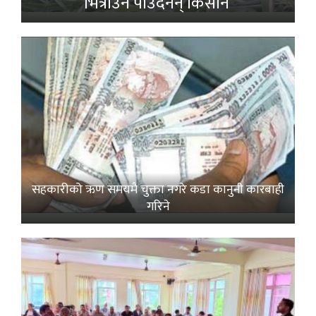
भित्राउनै पाउँदैनन् किसान’
सहकारीको ऋण समयमै चुक्ता नगरे कडा कानुनी कारबाही
गरिने