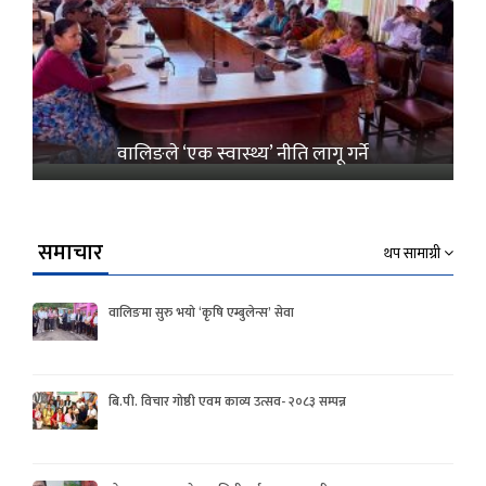
वालिङले ‘एक स्वास्थ्य’ नीति लागू गर्ने
समाचार
थप सामाग्री
वालिङमा सुरु भयो ‘कृषि एम्बुलेन्स’ सेवा
बि.पी. विचार गोष्ठी एवम काव्य उत्सव- २०८३ सम्पन्न