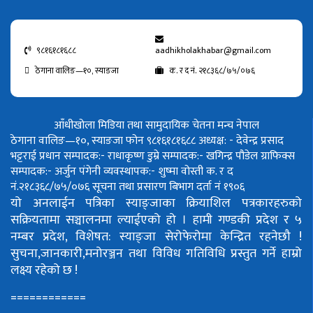
९८१६१८१६८८
aadhikholakhabar@gmail.com
ठेगाना वालिङ—१०, स्याङजा
क. र द नं. २१८३६८/७५/०७६
आँधीखोला मिडिया तथा सामुदायिक चेतना मन्च नेपाल
ठेगाना वालिङ—१०, स्याङजा फोन ९८१६१८१६८८
अध्यक्ष: - देवेन्द्र प्रसाद
भट्टराई
प्रधान सम्पादक:- राधाकृष्ण डुम्रे
सम्पादक:- खगिन्द्र पौडेल
ग्राफिक्स
सम्पादक:- अर्जुन पंगेनी
व्यवस्थापक:- शुष्मा वोस्ती
क. र द
नं.२१८३६८/७५/०७६
सूचना तथा प्रसारण बिभाग दर्ता नं १९०६
यो अनलाईन पत्रिका स्याङ्जाका क्रियाशिल पत्रकारहरुको
सक्रियतामा सञ्चालनमा ल्याईएको हो ।
हामी गण्डकी प्रदेश र ५
नम्बर प्रदेश, विशेषत: स्याङ्जा सेरोफेरोमा केन्द्रित रहनेछौ !
सुचना,जानकारी,मनोरञ्जन तथा विविध गतिविधि प्रस्तुत गर्ने हाम्रो
लक्ष्य रहेको छ !
============