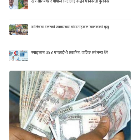
खेम सारुमगर र गोपाल जिटीलाई कञ्चन पत्रकरिता पुरस्कार
वालिङमा टेलरको ठक्करबाट मोटरसाइकल चालकको मृत्यु
स्याङ्जामा ३४४ एचआईभी संक्रमित, वालिङ सबैभन्दा धेरै