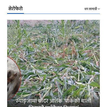
सेरोफेरो
थप सामाग्री
स्याङ्जामा बाँदर आतंक ‘पाकेको बाली