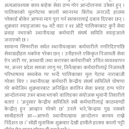
अत्यआवश्यक काम बाहेक सेवा ठप्प गरेर आन्दोलनमा उत्रेका हुन् ।
पालिकाको मुलगेटमा कालो ब्यानरमा बिरोध जनाउदै हातमा
प्लेकार्ड बोकेर आफ्ना माग पुरा गर्न सरकारलाई दबाव दिएका छन् ।
शुक्रवार स्याङ्जाका ९७ वटै वडा र ११ ओटै पालिकाबाट कुनै सेवा
प्रवाह नभएको स्थानीयतह कर्मचारी संघर्ष समिति स्याङ्जाले
जनाएको छ ।
सामान्य सिफारीस समेत स्थानीयतहका कर्मचारीले नगरिदिएपछि
सेवाग्राहीहरु मर्कामा परेका छन् । उनीहरुले एकिकृत निजामती सेवा
ऐन जारी गर, अस्थायी तथा करारका कर्मचारीको उचित व्यवस्थापन
गर, अन्तर प्रदेश सरुवा लागु गर, तिनैतहका कर्मचारीलाई निजामती
परिभाषामा समाबेस गर भन्दै पालिकाका मुल गेटमा नाराबाजी
गरेका थिए । स्थानीयतह कर्मचारी केन्द्रीय संघर्ष समितिले घोषणा
गरे बमोजिम शुक्रवारबाट अनिश्चित कालिन सेवा प्रवाह ठप्प पारेर
आन्दोलनमा उत्रन बाध्य भएको वालिङका संयोजक भुवानी तिवारीले
बताए । ‘अनुसार केन्द्रीय समितिले सबै कर्मचारीलाई काठमाण्डौ
केन्द्रीत् हुन आव्ह्रान गरेको छ’ उनले भने,‘केन्द्रमा पुग्न नसक्ने
साथीहरुले आ—आफ्नो स्थानीयतहमा आन्दोलन कायम राख्ने
निर्देशन छ ।’ सोही मुताविक शुक्रवार देखी हामीले हातमा कालो पट्टी