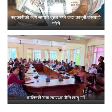
सहकारीको ऋण समयमै चुक्ता नगरे कडा कानुनी कारबाही
गरिने
वालिङले ‘एक स्वास्थ्य’ नीति लागू गर्ने