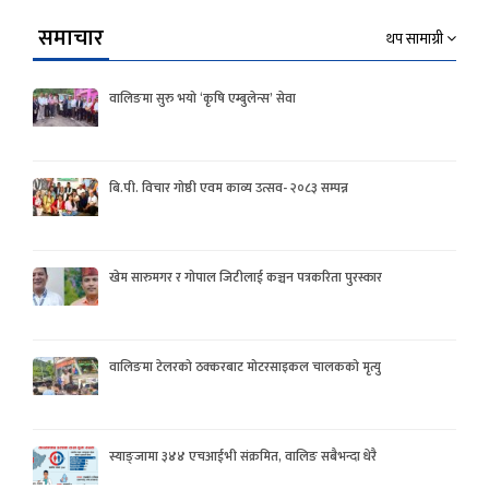
समाचार
थप सामाग्री
वालिङमा सुरु भयो ‘कृषि एम्बुलेन्स’ सेवा
बि.पी. विचार गोष्ठी एवम काव्य उत्सव- २०८३ सम्पन्न
खेम सारुमगर र गोपाल जिटीलाई कञ्चन पत्रकरिता पुरस्कार
वालिङमा टेलरको ठक्करबाट मोटरसाइकल चालकको मृत्यु
स्याङ्जामा ३४४ एचआईभी संक्रमित, वालिङ सबैभन्दा धेरै