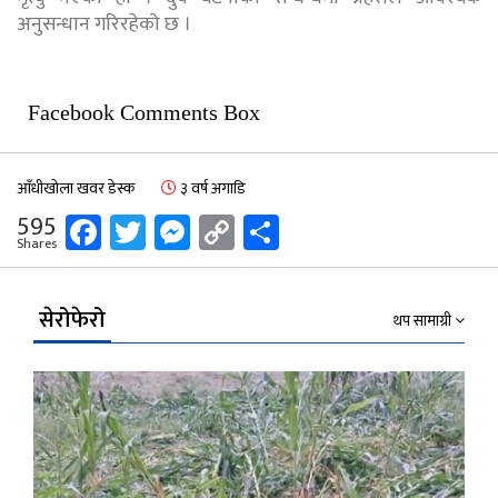
अनुसन्धान गरिरहेको छ ।
Facebook Comments Box
आँधीखोला खवर डेस्क
३ वर्ष अगाडि
Facebook
Twitter
Messenger
Copy
Share
595
Shares
Link
सेरोफेरो
थप सामाग्री