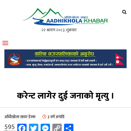
आँधीखोला खवर
मोफसलकै लोकप्रिय अनलाइन पत्रिका
करेन्ट लागेर दुई जनाको मृत्यु ।
आँधीखोला खवर डेस्क
३ वर्ष अगाडि
Facebook
Twitter
Messenger
Copy
Share
595