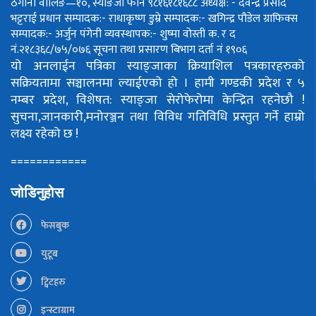
ठेगाना वालिङ—१०, स्याङजा फोन ९८१६१८१६८८
अध्यक्ष: - देवेन्द्र प्रसाद
भट्टराई
प्रधान सम्पादक:- राधाकृष्ण डुम्रे
सम्पादक:- खगिन्द्र पौडेल
ग्राफिक्स
सम्पादक:- अर्जुन पंगेनी
व्यवस्थापक:- शुष्मा वोस्ती
क. र द
नं.२१८३६८/७५/०७६
सूचना तथा प्रसारण बिभाग दर्ता नं १९०६
यो अनलाईन पत्रिका स्याङ्जाका क्रियाशिल पत्रकारहरुको
सक्रियतामा सञ्चालनमा ल्याईएको हो ।
हामी गण्डकी प्रदेश र ५
नम्बर प्रदेश, विशेषत: स्याङ्जा सेरोफेरोमा केन्द्रित रहनेछौ !
सुचना,जानकारी,मनोरञ्जन तथा विविध गतिविधि प्रस्तुत गर्ने हाम्रो
लक्ष्य रहेको छ !
============
जोडिनुहोस
फेसबुक
युटूब
ट्विटहरु
इन्स्टाग्राम