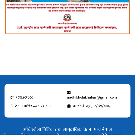
९८१६१८१६८८
aadhikholakhabar@gmail.com
ठेगाना वालिङ—१०, स्याङजा
क. र द नं. २१८३६८/७५/०७६
आँधीखोला मिडिया तथा सामुदायिक चेतना मन्च नेपाल