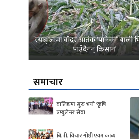
स्याङ्जामा बाँदर आतंक ‘पाकेको बाली भित
पाउँदैनन् किसान’
समाचार
वालिङमा सुरु भयो ‘कृषि
एम्बुलेन्स’ सेवा
बि.पी. विचार गोष्ठी एवम काव्य