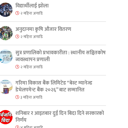
विद्यार्थीलाई झोला
२ महिना अगाडि
अनुदानमा कृषि औजार वितरण
२ महिना अगाडि
सुत्र प्रणालिको प्रभावकारीता : स्थानीय सञ्चितकोष
व्यवस्थापन प्रणाली
२ महिना अगाडि
गरिमा विकास बैंक लिमिटेड “बेस्ट म्यानेज्ड
डेभेलपमेन्ट बैंक २०२६” बाट सम्मानित
३ महिना अगाडि
शनिबार र आइतबार दुई दिन बिदा दिने सरकारको
निर्णय
४ महिना अगाडि