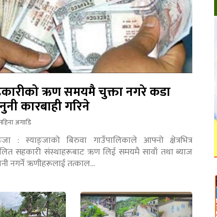
कारीको ऋण समयमै चुक्ता नगरे कडा
नुनी कारबाही गरिने
महिना अगाडि
ङ्जा : स्याङ्जाको बिरुवा गाउँपालिकाले आफ्नो क्षेत्रभित्र
चालित सहकारी संस्थाहरूबाट ऋण लिई समयमै सावाँ तथा ब्याज
तानी नगर्ने ऋणीहरूलाई तत्काल…