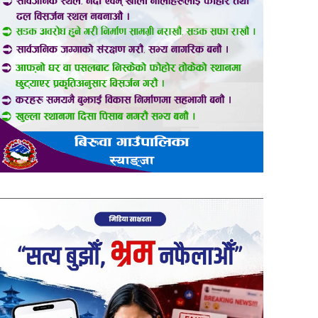
er
are