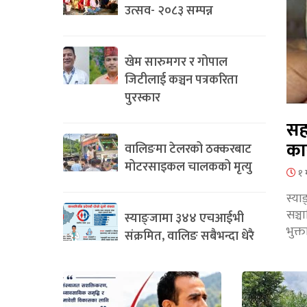
उत्सव- २०८३ सम्पन्न
खेम सारुमगर र गोपाल
जिटीलाई कञ्चन पत्रकरिता
पुरस्कार
सह
का
वालिङमा टेलरको ठक्करबाट
मोटरसाइकल चालकको मृत्यु
१ 
स्या
सञ्
स्याङ्जामा ३४४ एचआईभी
भुक्
संक्रमित, वालिङ सबैभन्दा धेरै