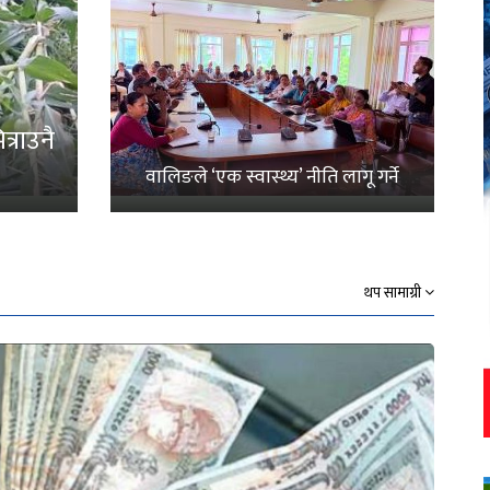
्राउनै
वालिङले ‘एक स्वास्थ्य’ नीति लागू गर्ने
थप सामाग्री