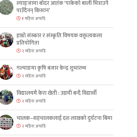
स्याङ्जामा बाँदर आतंक ‘पाकेको बाली भित्राउनै
पाउँदैनन् किसान’
१ महिना अगाडि
हाम्रो संस्कार र संस्कृति विषयक वक्तृत्वकला
प्रतियोगिता
२ महिना अगाडि
गल्याङमा कृषि बजार केन्द्र शुभारम्भ
२ महिना अगाडि
विद्यालयमै केरा खेती : उद्यमी बन्दै विद्यार्थी
२ महिना अगाडि
चालक–सहचालकलाई दश लाखको दुर्घटना बिमा
२ महिना अगाडि