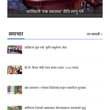
वालिङले ‘एक स्वास्थ्य’ नीति लागू गर्ने
समाचार
थप सामाग्री
वालिङमा सुरु भयो ‘कृषि एम्बुलेन्स’ सेवा
बि.पी. विचार गोष्ठी एवम काव्य उत्सव- २०८३ सम्पन्न
खेम सारुमगर र गोपाल जिटीलाई कञ्चन पत्रकरिता पुरस्कार
वालिङमा टेलरको ठक्करबाट मोटरसाइकल चालकको मृत्यु