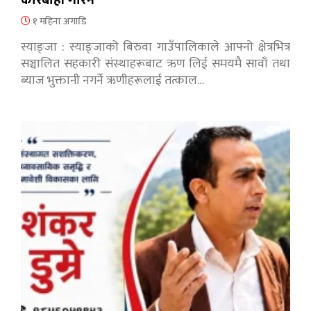
कारबाही गरिने
१ महिना अगाडि
स्याङ्जा : स्याङ्जाको बिरुवा गाउँपालिकाले आफ्नो क्षेत्रभित्र
सञ्चालित सहकारी संस्थाहरूबाट ऋण लिई समयमै सावाँ तथा
ब्याज भुक्तानी नगर्ने ऋणीहरूलाई तत्काल…