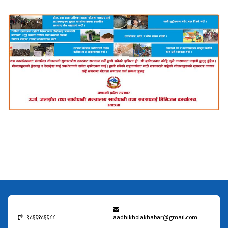
९८१६१८१६८८
aadhikholakhabar@gmail.com