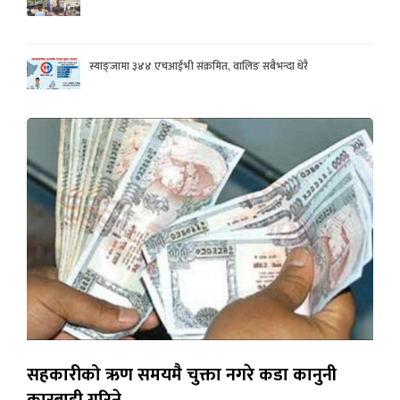
स्याङ्जामा ३४४ एचआईभी संक्रमित, वालिङ सबैभन्दा धेरै
सहकारीको ऋण समयमै चुक्ता नगरे कडा कानुनी