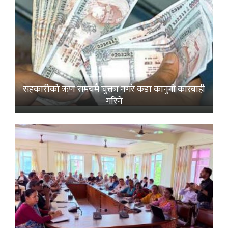
सहकारीको ऋण समयमै चुक्ता नगरे कडा कानुनी कारबाही
गरिने