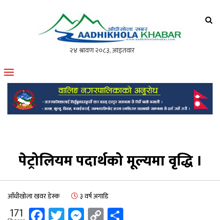
आँधीखोला खवर
मोफसलकै लोकप्रिय अनलाइन पत्रिका
पेट्रोलियम पदार्थको मूल्यमा वृद्धि ।
आँधीखोला खवर डेस्क
३ वर्ष अगाडि
Facebook
Twitter
Messenger
Copy
Share
171