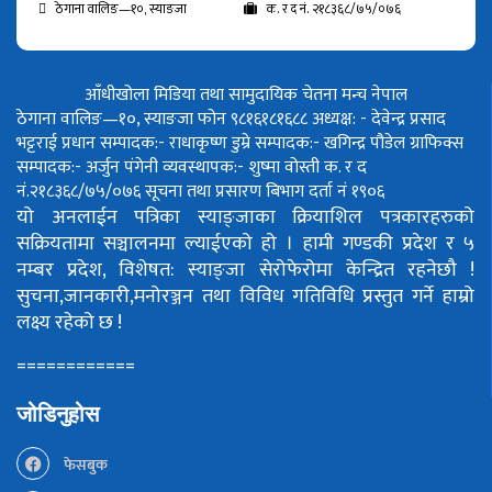
ठेगाना वालिङ—१०, स्याङजा
क. र द नं. २१८३६८/७५/०७६
आँधीखोला मिडिया तथा सामुदायिक चेतना मन्च नेपाल
ठेगाना वालिङ—१०, स्याङजा फोन ९८१६१८१६८८
अध्यक्ष: - देवेन्द्र प्रसाद
भट्टराई
प्रधान सम्पादक:- राधाकृष्ण डुम्रे
सम्पादक:- खगिन्द्र पौडेल
ग्राफिक्स
सम्पादक:- अर्जुन पंगेनी
व्यवस्थापक:- शुष्मा वोस्ती
क. र द
नं.२१८३६८/७५/०७६
सूचना तथा प्रसारण बिभाग दर्ता नं १९०६
यो अनलाईन पत्रिका स्याङ्जाका क्रियाशिल पत्रकारहरुको
सक्रियतामा सञ्चालनमा ल्याईएको हो ।
हामी गण्डकी प्रदेश र ५
नम्बर प्रदेश, विशेषत: स्याङ्जा सेरोफेरोमा केन्द्रित रहनेछौ !
सुचना,जानकारी,मनोरञ्जन तथा विविध गतिविधि प्रस्तुत गर्ने हाम्रो
लक्ष्य रहेको छ !
============
जोडिनुहोस
फेसबुक