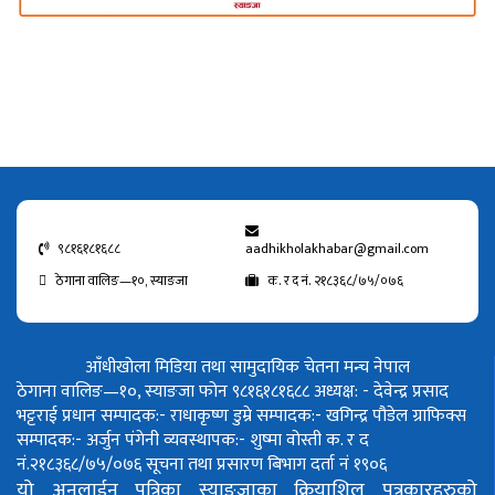
९८१६१८१६८८
aadhikholakhabar@gmail.com
ठेगाना वालिङ—१०, स्याङजा
क. र द नं. २१८३६८/७५/०७६
आँधीखोला मिडिया तथा सामुदायिक चेतना मन्च नेपाल
ठेगाना वालिङ—१०, स्याङजा फोन ९८१६१८१६८८
अध्यक्ष: - देवेन्द्र प्रसाद
भट्टराई
प्रधान सम्पादक:- राधाकृष्ण डुम्रे
सम्पादक:- खगिन्द्र पौडेल
ग्राफिक्स
सम्पादक:- अर्जुन पंगेनी
व्यवस्थापक:- शुष्मा वोस्ती
क. र द
नं.२१८३६८/७५/०७६
सूचना तथा प्रसारण बिभाग दर्ता नं १९०६
यो अनलाईन पत्रिका स्याङ्जाका क्रियाशिल पत्रकारहरुको