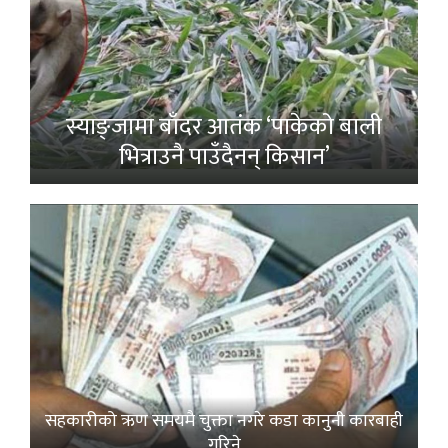
स्याङ्जामा बाँदर आतंक ‘पाकेको बाली
भित्राउनै पाउँदैनन् किसान’
सहकारीको ऋण समयमै चुक्ता नगरे कडा कानुनी कारबाही
गरिने