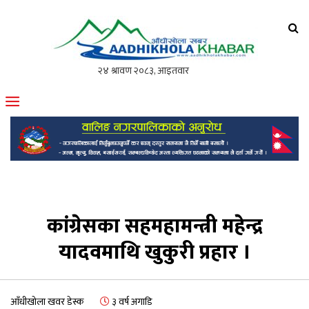
आँधीखोला खवर
मोफसलकै लोकप्रिय अनलाइन पत्रिका
कांग्रेसका सहमहामन्त्री महेन्द्र
यादवमाथि खुकुरी प्रहार ।
आँधीखोला खवर डेस्क
३ वर्ष अगाडि