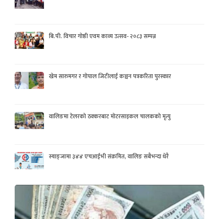
बि.पी. विचार गोष्ठी एवम काव्य उत्सव- २०८३ सम्पन्न
खेम सारुमगर र गोपाल जिटीलाई कञ्चन पत्रकरिता पुरस्कार
वालिङमा टेलरको ठक्करबाट मोटरसाइकल चालकको मृत्यु
स्याङ्जामा ३४४ एचआईभी संक्रमित, वालिङ सबैभन्दा धेरै