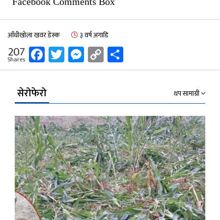
Facebook Comments Box
आँधीखोला खवर डेस्क
३ वर्ष अगाडि
Facebook
Twitter
Messenger
Copy
Share
207
Shares
Link
सेरोफेरो
थप सामाग्री