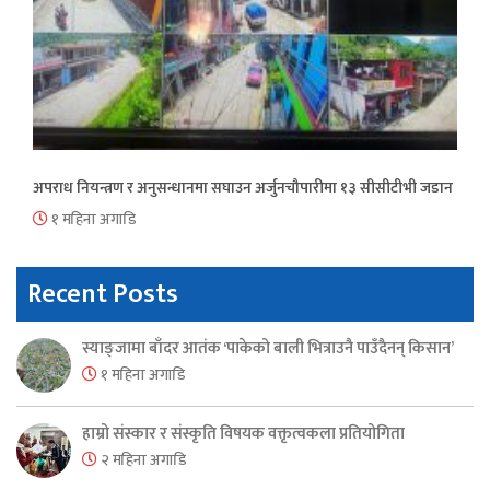
अपराध नियन्त्रण र अनुसन्धानमा सघाउन अर्जुनचौपारीमा १३ सीसीटीभी जडान
१ महिना अगाडि
Recent Posts
स्याङ्जामा बाँदर आतंक ‘पाकेको बाली भित्राउनै पाउँदैनन् किसान’
१ महिना अगाडि
हाम्रो संस्कार र संस्कृति विषयक वक्तृत्वकला प्रतियोगिता
२ महिना अगाडि