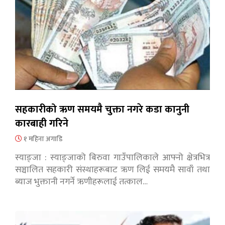
सहकारीको ऋण समयमै चुक्ता नगरे कडा कानुनी
कारबाही गरिने
१ महिना अगाडि
स्याङ्जा : स्याङ्जाको बिरुवा गाउँपालिकाले आफ्नो क्षेत्रभित्र
सञ्चालित सहकारी संस्थाहरूबाट ऋण लिई समयमै सावाँ तथा
ब्याज भुक्तानी नगर्ने ऋणीहरूलाई तत्काल…